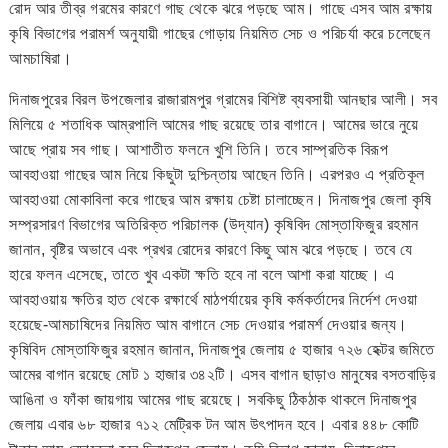
রোদ আর তীব্র গরমের কারণে গাছ থেকে ঝরে পড়ছে আম। গাছে এসব আম রক্ষায়
কৃষি বিভাগের পরামর্শ অনুযায়ী গাছের গোড়ায় নিয়মিত সেচ ও পরিচর্যা করে চলেছেন
আমচাষিরা।
দিনাজপুরের বিরল উপজেলার রাজারামপুর গ্রামের বিশিষ্ট ব্যবসায়ী আনছার আলী। সব
মিলিয়ে ৫ শতাধিক আম্রপালি আমের গাছ রয়েছে তার বাগানে। আমের ভারে নুয়ে
আছে প্রায় সব গাছ। আশাতীত ফলনে খুশি তিনি। তবে সাম্প্রতিক বিরূপ
আবহাওয়া গাছের আম নিয়ে কিছুটা দুশ্চিন্তায় আছেন তিনি। এরপরও এ প্রতিকূল
আবহাওয়া মোকাবিলা করে গাছের আম রক্ষায় চেষ্টা চালাচ্ছেন। দিনাজপুর জেলা কৃষি
সম্প্রসারণ বিভাগের অতিরিক্ত পরিচালক (উদ্যান) কৃষিবিদ মোস্তাফিজুর রহমান
জানান, বৃষ্টির অভাবে এবং প্রখর রোদের কারণে কিছু আম ঝরে পড়ছে। তবে যে
হারে ফলন এসেছে, তাতে খুব একটা ক্ষতি হবে না বলে আশা করা যাচ্ছে। এ
আবহাওয়ায় ক্ষতির হাত থেকে রক্ষার্থে মাঠপর্যায়ের কৃষি কর্মকর্তাদের নির্দেশ দেওয়া
হয়েছে-আমচাষিদের নিয়মিত আম বাগানে সেচ দেওয়ার পরামর্শ দেওয়ার জন্য।
কৃষিবিদ মোস্তাফিজুর রহমান জানান, দিনাজপুর জেলায় ৫ হাজার ৭২৬ হেক্টর জমিতে
আমের বাগান রয়েছে মোট ১ হাজার ৩৪২টি। এসব বাগান ছাড়াও মানুষের বসতবাড়ির
আঙিনা ও ফাঁকা জায়গায় আমের গাছ রয়েছে। সবকিছু ঠিকঠাক থাকলে দিনাজপুর
জেলায় এবার ৬৮ হাজার ৭১২ মেট্রিক টন আম উৎপাদন হবে। এবার ৪৪৮ কোটি