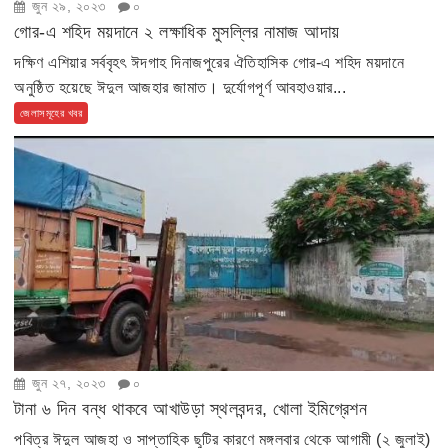
জুন ২৯, ২০২৩
০
গোর-এ শহিদ ময়দানে ২ লক্ষাধিক মুসল্লির নামাজ আদায়
দক্ষিণ এশিয়ার সর্ববৃহৎ ঈদগাহ দিনাজপুরের ঐতিহাসিক গোর-এ শহিদ ময়দানে
অনুষ্ঠিত হয়েছে ঈদুল আজহার জামাত। দুর্যোগপূর্ণ আবহাওয়ার...
জেলাসমূহের খবর
জুন ২৭, ২০২৩
০
টানা ৬ দিন বন্ধ থাকবে আখাউড়া স্থলবন্দর, খোলা ইমিগ্রেশন
পবিত্র ঈদুল আজহা ও সাপ্তাহিক ছুটির কারণে মঙ্গলবার থেকে আগামী (২ জুলাই)