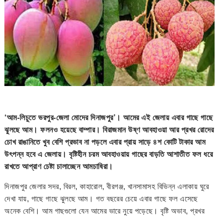
‘আম-লিচুতে ভরপুর-জেলা মোদের দিনাজপুর’। আমের এই জেলায় এবার গাছে গাছে
ঝুলছে আম। ফলনও হয়েছে বাম্পার। বিরাজমান উষ্ণ আবহাওয়া আর প্রখর রোদের
চোখ রাঙানিতে খুব বেশি প্রভাব না পড়লে এবার প্রায় সাড়ে ৪শ কোটি টাকার আম
উৎপন্ন হবে এ জেলায়। বৃষ্টিহীন চরম আবহাওয়ায় গাছের বাড়তি আশাতীত ফল ধরে
রাখতে আপ্রাণ চেষ্টা চালাচ্ছেন আমচাষিরা।
দিনাজপুর জেলার সদর, বিরল, কাহারোল, বীরগঞ্জ, খানসামাসহ বিভিন্ন এলাকায় ঘুরে
দেখা যায়, গাছে গাছে ঝুলছে আম। গত বছরের চেয়ে এবার গাছে ফল এসেছে
অনেক বেশি। আম গাছগুলো যেন আমের ভারে নুয়ে পড়েছে। বৃষ্টি অভাব, প্রখর