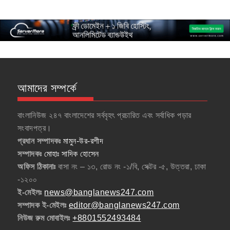
আমাদের সম্পর্কে
বাংলানিউজ ২৪৭ বাংলাদেশের সর্ববৃহৎ প্রচারিত এবং সর্বাধিক পড়ার
সংবাদপত্র।
প্রধান সম্পাদকঃ
মামুন-উর-রশীদ
সম্পাদকঃ
মোহাঃ সাদিক হোসেন
অফিস ঠিকানাঃ
বাসা নং – ১৩, রোড নং -১/বি, সেক্টর -৫, উত্তরা, ঢাকা
-১২০০
ই-মেইলঃ
news@banglanews247.com
সম্পাদক ই-মেইলঃ
editor@banglanews247.com
নিউজ রুম মোবাইলঃ
+8801552493484