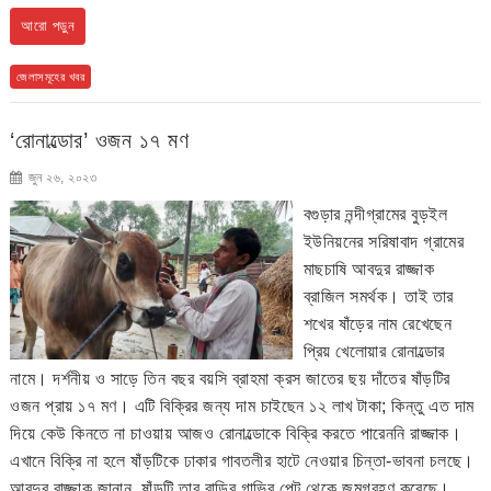
আরো পড়ুন
জেলাসমূহের খবর
‘রোনাল্ডোর’ ওজন ১৭ মণ
জুন ২৬, ২০২৩
বগুড়ার নন্দীগ্রামের বুড়ইল
ইউনিয়নের সরিষাবাদ গ্রামের
মাছচাষি আবদুর রাজ্জাক
ব্রাজিল সমর্থক। তাই তার
শখের ষাঁড়ের নাম রেখেছেন
প্রিয় খেলোয়ার রোনাল্ডোর
নামে। দর্শনীয় ও সাড়ে তিন বছর বয়সি ব্রাহমা ক্রস জাতের ছয় দাঁতের ষাঁড়টির
ওজন প্রায় ১৭ মণ। এটি বিক্রির জন্য দাম চাইছেন ১২ লাখ টাকা; কিন্তু এত দাম
দিয়ে কেউ কিনতে না চাওয়ায় আজও রোনাল্ডোকে বিক্রি করতে পারেননি রাজ্জাক।
এখানে বিক্রি না হলে ষাঁড়টিকে ঢাকার গাবতলীর হাটে নেওয়ার চিন্তা-ভাবনা চলছে।
আবদুর রাজ্জাক জানান, ষাঁড়টি তার বাড়ির গাভির পেট থেকে জন্মগ্রহণ করেছে।