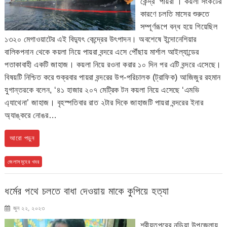
কেন্দ্র ‘পায়রা’। কয়লা সংকটের
কারণে চলতি মাসের শুরুতে
সম্পূর্ণরূপে বন্ধ হয়ে গিয়েছিল
১৩২০ মেগাওয়াটের এই বিদ্যুৎ কেন্দ্রের উৎপাদন। অবশেষে ইন্দোনেশিয়ার
বালিকপনান থেকে কয়লা নিয়ে পায়রা বন্দরে এসে পৌঁছায় মার্শাল আইল্যান্ডের
পতাকাবাহী একটি জাহাজ। কয়লা নিয়ে রওনা করার ১০ দিন পর এটি বন্দরে এসেছে।
বিষয়টি নিশ্চিত করে শুক্রবার পায়রা বন্দরের উপ-পরিচালক (ট্রাফিক) আজিজুর রহমান
যুগান্তরকে বলেন, ‘৪১ হাজার ২০৭ মেট্রিক টন কয়লা নিয়ে এসেছে ‘এমভি
এ্যাথেনা’ জাহাজ। বৃহস্পতিবার রাত ২টার দিকে জাহাজটি পায়রা বন্দরের ইনার
অ্যাঙ্করে নোঙর…
আরো পড়ুন
জেলাসমূহের খবর
ধর্মের পথে চলতে বাধা দেওয়ায় মাকে কুপিয়ে হত্যা
জুন ২২, ২০২৩
শরীয়তপুরের নড়িয়া উপজেলায়