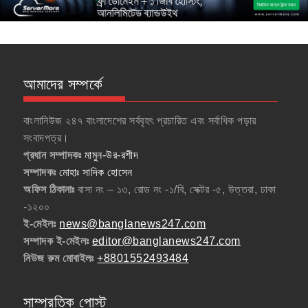
আমাদের সম্পর্কে
বাংলানিউজ ২৪৭ বাংলাদেশের সর্ববৃহৎ প্রচারিত এবং সর্বাধিক পড়ার
সংবাদপত্র।
প্রধান সম্পাদকঃ
মামুন-উর-রশীদ
সম্পাদকঃ
মোহাঃ সাদিক হোসেন
অফিস ঠিকানাঃ
বাসা নং – ১৩, রোড নং -১/বি, সেক্টর -৫, উত্তরা, ঢাকা
-১২০০
ই-মেইলঃ
news@banglanews247.com
সম্পাদক ই-মেইলঃ
editor@banglanews247.com
নিউজ রুম মোবাইলঃ
+8801552493484
সাম্প্রতিক পোস্ট