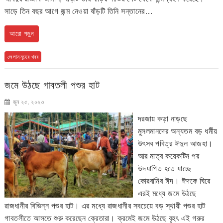
সাড়ে তিন বছর আগে জন্ম নেওয়া ষাঁড়টি তিনি সন্তানের…
আরো পড়ুন
জেলাসমূহের খবর
জমে উঠছে গাবতলী পশুর হাট
জুন ২৫, ২০২৩
দরজায় কড়া নাড়ছে
মুসলমানদের অন্যতম বড় ধর্মীয়
উৎসব পবিত্র ঈদুল আজহা।
আর মাত্র কয়েকটিন পর
উদযাপিত হতে যাচ্ছে
কোরবানির ঈদ। ঈদকে ঘিরে
এরই মধ্যে জমে উঠছে
রাজধানীর বিভিন্ন পশুর হাট। এর মধ্যে রাজধানীর সবচেয়ে বড় স্থায়ী পশুর হাট
গাবতলীতে আসতে শুরু করেছেন ক্রেতারা। ক্রমেই জমে উঠছে বৃহৎ এই গরুর