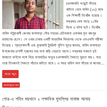
চরগঙ্গামতি পয়েন্টে সাঁতার
কাটতে নেমে নাবিল (১৬) নামে
এক শিক্ষার্থী নিখোঁজ হয়েছে।
শুক্রবার বেলা সাড়ে ১১টার
দিকে এ ঘটনা ঘটে। নিখোঁজ
নাবিল পটুয়াখালী জেলার কলাপাড়া পৌর শহরের এতিমখানা এলাকার মৃত বজলুর
রহমানের ছেলে। সে এবার ঢাকার একটি মাধ্যমিক বিদ্যালয় থেকে এসএসসি পরীক্ষা
দিয়েছে। প্রত্যক্ষদর্শী এবং কুয়াকাটা ট্যুরিস্ট পুলিশ সূত্র জানায়, নাবিল কলাপাড়া
উপজেলার চাপলী গ্রামের তার নানা বাড়ি বেড়াতে আসে। শুক্রবার সকালে দুই
মামাতো ভাইকে সঙ্গে নিয়ে নানাবাড়ির অদূরে চরগঙ্গামতি সৈকতে ঘুরতে যায়। পরে
তারা তিনজনই সৈকতে সাঁতার কাটতে নামে। এ সময় নাবিল ভাল সাঁতার না জানায়…
আরো পড়ুন
জেলাসমূহের খবর
গোর-এ শহিদ ময়দানে ২ লক্ষাধিক মুসল্লির নামাজ আদায়
জুন ২৯, ২০২৩