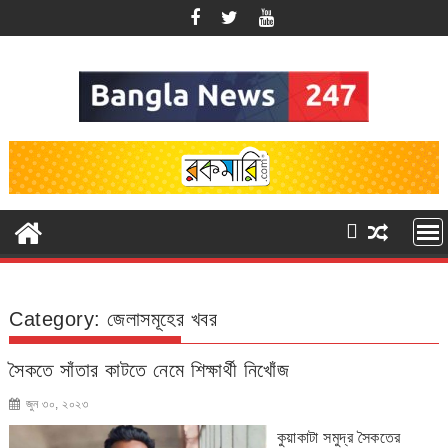
Skip
to
content
Category:
জেলাসমূহের খবর
সৈকতে সাঁতার কাটতে নেমে শিক্ষার্থী নিখোঁজ
জুন ৩০, ২০২৩
কুয়াকাটা সমুদ্র সৈকতের