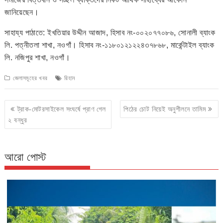
জানিয়েছেন।
সাহায্য পাঠাতে: ইখতিয়ার উদ্দীন আজাদ, হিসাব নং-০০২০৭৭০৮৬, সোনালী ব্যাংক
লি. পত্নীতলা শাখা, নওগাঁ। হিসাব নং-১১৮০১২১২২৪৩৭৮৬৮, মার্কেন্টাইল ব্যাংক
লি. নজিপুর শাখা, নওগাঁ।
জেলাসমূহের খবর
রিহান
Post
ট্রাক-মোটরসাইকেল সংঘর্ষে প্রাণ গেল
পিঠের চোট নিয়েই অনুশীলনে তামিম
navigation
২ বন্ধুর
আরো পোস্ট