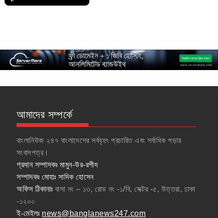
আমাদের সম্পর্কে
বাংলানিউজ ২৪৭ বাংলাদেশের সর্ববৃহৎ প্রচারিত এবং সর্বাধিক পড়ার
সংবাদপত্র।
প্রধান সম্পাদকঃ
মামুন-উর-রশীদ
সম্পাদকঃ
মোহাঃ সাদিক হোসেন
অফিস ঠিকানাঃ
বাসা নং – ১৩, রোড নং -১/বি, সেক্টর -৫, উত্তরা, ঢাকা
-১২০০
ই-মেইলঃ
news@banglanews247.com