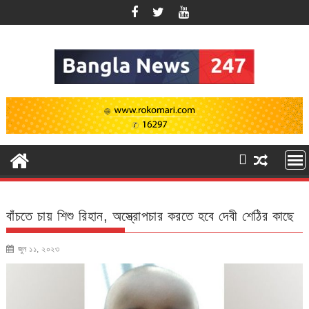
Skip
to
content
বাঁচতে চায় শিশু রিহান, অস্ত্রোপচার করতে হবে দেবী শেঠির কাছে
জুন ১১, ২০২৩