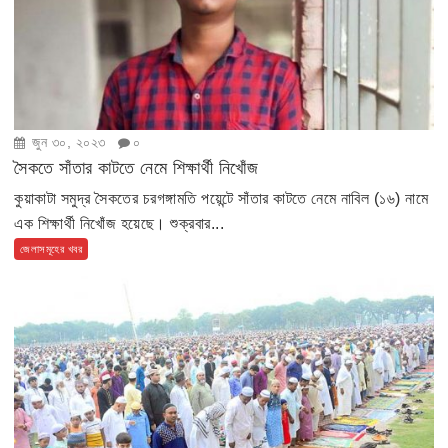
জুন ৩০, ২০২৩
০
সৈকতে সাঁতার কাটতে নেমে শিক্ষার্থী নিখোঁজ
কুয়াকাটা সমুদ্র সৈকতের চরগঙ্গামতি পয়েন্টে সাঁতার কাটতে নেমে নাবিল (১৬) নামে
এক শিক্ষার্থী নিখোঁজ হয়েছে। শুক্রবার...
জেলাসমূহের খবর