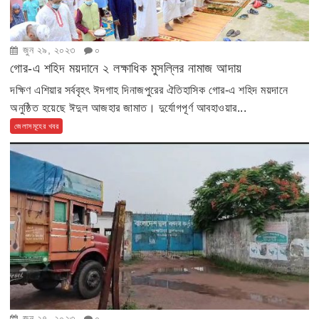
জুন ২৯, ২০২৩
০
গোর-এ শহিদ ময়দানে ২ লক্ষাধিক মুসল্লির নামাজ আদায়
দক্ষিণ এশিয়ার সর্ববৃহৎ ঈদগাহ দিনাজপুরের ঐতিহাসিক গোর-এ শহিদ ময়দানে
অনুষ্ঠিত হয়েছে ঈদুল আজহার জামাত। দুর্যোগপূর্ণ আবহাওয়ার...
জেলাসমূহের খবর
জুন ২৭, ২০২৩
০