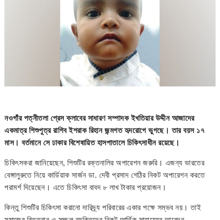
নওগাঁর পত্নীতলা প্রেস ক্লাবের সাধারণ সম্পাদক ইখতিয়ার উদ্দীন আজাদের
একমাত্র শিশুপুত্র রাগিব ইশরাক রিহান জন্মগত হৃদরোগে ভুগছে। তার বয়স ১৭
মাস। বর্তমানে সে ঢাকার বিশেষায়িত হাসপাতালে চিকিৎসাধীন রয়েছে।
চিকিৎসকরা জানিয়েছেন, শিশুটির রক্তনালির অপারেশন জরুরি। এজন্য ভারতের
বেঙ্গালুরুতে নিয়ে কার্ডিয়াক সার্জন ডা. দেবী প্রসাদ শেঠির নিকট অপারেশন করতে
পরামর্শ দিয়েছেন। এতে চিকিৎসা বাবদ ৮ লাখ টাকার প্রয়োজন।
কিন্তু শিশুটির চিকিৎসা করানো দারিদ্র্য পরিবারের একার পক্ষে সম্ভব নয়। তাই
সমাজের বিত্তবান ও সচ্ছল ব্যক্তিদের নিকট আর্থিক সাহায্যের আবেদন