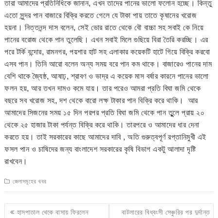
তারা আমাদের প্রতিনিধিকে জানান, এখন তাদের পানের ভালো ফলোন হচ্ছে। কিন্তু
এতো সুন্দর পান বাজারে বিক্রি করতে গেলে যে টাকা পায় তাতে কৃষানের খরোজ
হয়না। নিত্তনন্দ দাস বলেন, সেই ভোর রাতে থেকে বৌ বাচ্চা সহ সবাই কে নিয়ে
পানের বরোজ থেকে পান তুলেছি। এখন সবাই মিলে গুছিয়ে বিরা তৈরি করচ্ছি। এর
পরে টর্কি বন্দোর, রামনগর, পয়শার হাট সহ এলাকার কয়েকটি হাটে গিয়ে বিক্রি করবো
এসব পান। তিনি আরো বলেন অন্য সময় বরে পান কম থাকে। বাজারেও পানের দাম
বেশি থাকে জ্যৈষ্ঠ, আষাঢ়, শ্রাবণ ও ভাদ্র এ কয়েক মাস বর্ষার কারনে পানের ভালো
ফলন হয়, আর তখন দামও কমে যায়। তার পরেও আমরা প্রতি বিঘা জমি থেকে
বছরে সব খরোজ সহ, দশ থেকে বারো লক্ষ টাকার পান বিক্রি করে থাকি। আর
আমাদের সিজনের সময় ১৫ দিন পরপর প্রতি বিঘা জমি থেকে পান তুুুলে প্রায় ২০
থেকে ২৫ হাজার টাকা পর্যন্ত বিক্রি করে থাকি। তারপরে ও আমাদের ধার দেনা
করতে হয়। তাই সরকারের কাছে আমাদের দাবি , অতি গুরুত্বপূর্ণ রপ্তানিমুখী এই
ফসল পান ও চাষিদের জন্য বাংলাদেশ সরকারের কৃষি বিভাগ একটু আলাদা দৃষ্টি
রাখবেন।
জেলাসমূহের খবর
Post
হাসপাতাল থেকে বাসায় ফিরলেন
বাটলারের বিধ্বংসী সেঞ্চুরির পর দুর্দান্ত