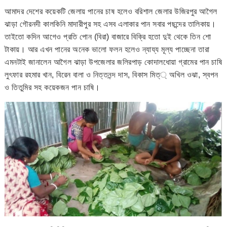
আমাদর দেশের কয়েকটি জেলায় পানের চাষ হলেও বরিশাল জেলার উজিরপুর আগৈল
ঝাড়া গৌরনদী কালকিনি মাদারীপুর সহ এসব এলাকার পান সবার পছন্দের তালিকায়।
তাইতো কদিন আগেও প্রতি পোন (বিরা) বাজারে বিক্রি হতো দুই থেকে তিন শো
টাকায়। আর এখন পানের অনেক ভালো ফলন হলেও ন্যায্য মূল্য পাচ্ছেনা তারা
এমনটাই জানালেন আগৈল ঝাড়া উপজেলার জলিরপাড় কোদালধোয়া গ্রামের পান চাষি
লুৎফার রহমার খান, বিরেন বালা ও নিত্তনন্দ দাস, বিকাস মিত্্‌ অখিল ওঝা, স্বপন
ও তিতুমির সহ কয়েকজন পান চাষি।