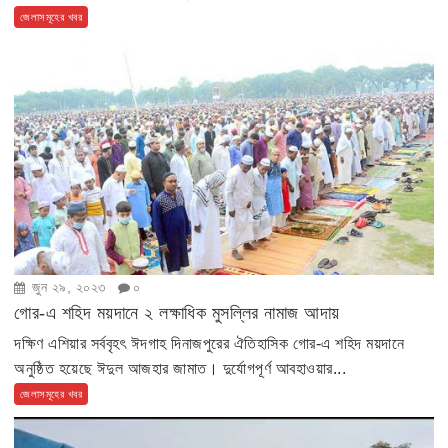
জেলাসমূহের খবর
জুন ২৯, ২০২৩
০
গোর-এ শহিদ ময়দানে ২ লক্ষাধিক মুসল্লির নামাজ আদায়
দক্ষিণ এশিয়ার সর্ববৃহৎ ঈদগাহ দিনাজপুরের ঐতিহাসিক গোর-এ শহিদ ময়দানে
অনুষ্ঠিত হয়েছে ঈদুল আজহার জামাত। দুর্যোগপূর্ণ আবহাওয়ার...
জেলাসমূহের খবর