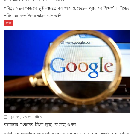
পবিত্র ঈদুল আজহার ছুটি কাটাতে ক্যাম্পাস ছেড়েছেন প্রায় সব শিক্ষার্থী। নিজের
পরিবারের সঙ্গে ঈদের আনন্দ ভাগাভাগি...
শিক্ষা
জুন ৩০, ২০২৩
০
কানাডার সংবাদের লিংক মুছে ফেলছে গুগল
গণমাধ্যম সংক্রান্ত নতুন আইন করেছে গত সপ্তাহে কানাডা সরকার৷ সেই আইন