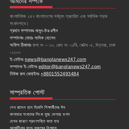
আমাদের সম্পর্কে
বাংলানিউজ ২৪৭ বাংলাদেশের সর্ববৃহৎ প্রচারিত এবং সর্বাধিক পড়ার
সংবাদপত্র।
প্রধান সম্পাদকঃ
মামুন-উর-রশীদ
সম্পাদকঃ
মোহাঃ সাদিক হোসেন
অফিস ঠিকানাঃ
বাসা নং – ১৩, রোড নং -১/বি, সেক্টর -৫, উত্তরা, ঢাকা
-১২০০
ই-মেইলঃ
news@banglanews247.com
সম্পাদক ই-মেইলঃ
editor@banglanews247.com
নিউজ রুম মোবাইলঃ
+8801552493484
সাম্প্রতিক পোস্ট
শেখ রাসেল হলে বিদেশি শিক্ষার্থীদের ঈদ
কানাডার সংবাদের লিংক মুছে ফেলছে গুগল
যেসব কারণে শ্রবণশক্তি কমে যায়
আর্জেন্টিনার ঘাড়ে ফ্রান্সের নিশ্বাস