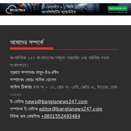
আমাদের সম্পর্কে
বাংলানিউজ ২৪৭ বাংলাদেশের সর্ববৃহৎ প্রচারিত এবং সর্বাধিক পড়ার
সংবাদপত্র।
প্রধান সম্পাদকঃ
মামুন-উর-রশীদ
সম্পাদকঃ
মোহাঃ সাদিক হোসেন
অফিস ঠিকানাঃ
বাসা নং – ১৩, রোড নং -১/বি, সেক্টর -৫, উত্তরা, ঢাকা
-১২০০
ই-মেইলঃ
news@banglanews247.com
সম্পাদক ই-মেইলঃ
editor@banglanews247.com
নিউজ রুম মোবাইলঃ
+8801552493484