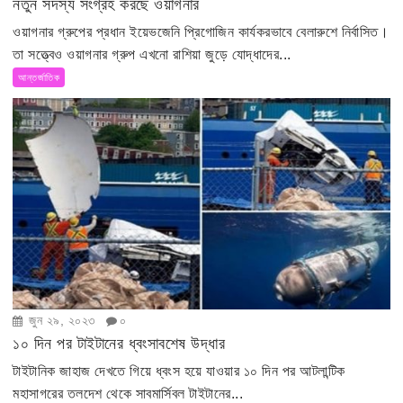
নতুন সদস্য সংগ্রহ করছে ওয়াগনার
ওয়াগনার গ্রুপের প্রধান ইয়েভজেনি প্রিগোজিন কার্যকরভাবে বেলারুশে নির্বাসিত।
তা সত্ত্বেও ওয়াগনার গ্রুপ এখনো রাশিয়া জুড়ে যোদ্ধাদের...
আন্তর্জাতিক
জুন ২৯, ২০২৩
০
১০ দিন পর টাইটানের ধ্বংসাবশেষ উদ্ধার
টাইটানিক জাহাজ দেখতে গিয়ে ধ্বংস হয়ে যাওয়ার ১০ দিন পর আটলান্টিক
মহাসাগরের তলদেশ থেকে সাবমার্সিবল টাইটানের...