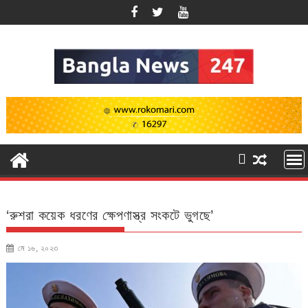
Skip
to
content
‘রুশরা কয়েক ধরণের ক্ষেপণাস্ত্র সংকটে ভুগছে’
মে ১৬, ২০২৩