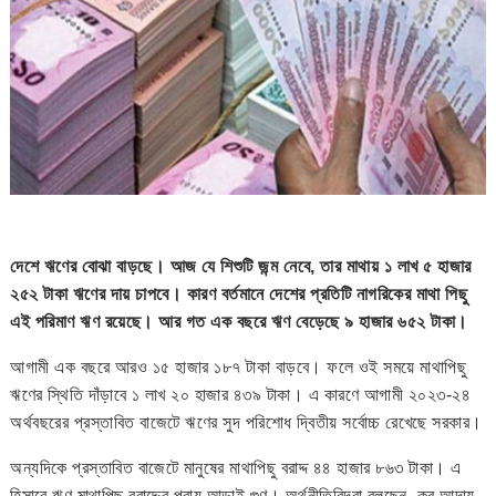
দেশে ঋণের বোঝা বাড়ছে। আজ যে শিশুটি জন্ম নেবে, তার মাথায় ১ লাখ ৫ হাজার
২৫২ টাকা ঋণের দায় চাপবে। কারণ বর্তমানে দেশের প্রতিটি নাগরিকের মাথা পিছু
এই পরিমাণ ঋণ রয়েছে। আর গত এক বছরে ঋণ বেড়েছে ৯ হাজার ৬৫২ টাকা।
আগামী এক বছরে আরও ১৫ হাজার ১৮৭ টাকা বাড়বে। ফলে ওই সময়ে মাথাপিছু
ঋণের স্থিতি দাঁড়াবে ১ লাখ ২০ হাজার ৪৩৯ টাকা। এ কারণে আগামী ২০২৩-২৪
অর্থবছরের প্রস্তাবিত বাজেটে ঋণের সুদ পরিশোধ দ্বিতীয় সর্বোচ্চ রেখেছে সরকার।
অন্যদিকে প্রস্তাবিত বাজেটে মানুষের মাথাপিছু বরাদ্দ ৪৪ হাজার ৮৬৩ টাকা। এ
হিসাবে ঋণ মাথাপিছু বরাদ্দের প্রায় আড়াই গুণ। অর্থনীতিবিদরা বলছেন, কর আদায়