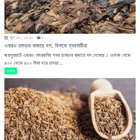
জুন ৩০, ২০২৩
০
এবারও চামড়ার বাজারে ধস, বিপাকে ব্যবসায়ীরা
জয়পুরহাটে এবারও কোরবানির পশুর চামড়ার বাজারে ধস নেমেছে। এলাকা থেকে
৪০০ থেকে ৫০০ টাকা দরে চামড়া...
অর্থনীতি