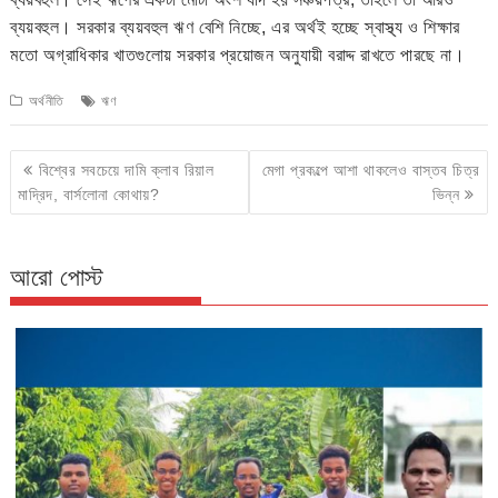
ব্যয়বহুল। সরকার ব্যয়বহুল ঋণ বেশি নিচ্ছে, এর অর্থই হচ্ছে স্বাস্থ্য ও শিক্ষার
মতো অগ্রাধিকার খাতগুলোয় সরকার প্রয়োজন অনুযায়ী বরাদ্দ রাখতে পারছে না।
অর্থনীতি
ঋণ
Post
বিশ্বের সবচেয়ে দামি ক্লাব রিয়াল
মেগা প্রকল্পে আশা থাকলেও বাস্তব চিত্র
navigation
মাদ্রিদ, বার্সলোনা কোথায়?
ভিন্ন
আরো পোস্ট