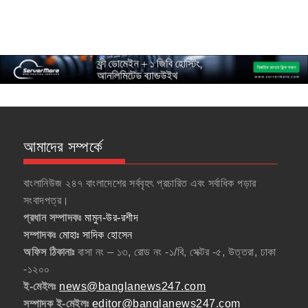
আমাদের সম্পর্কে
বাংলানিউজ ২৪৭ বাংলাদেশের সর্ববৃহৎ প্রচারিত এবং সর্বাধিক পড়ার
সংবাদপত্র।
প্রধান সম্পাদকঃ
মামুন-উর-রশীদ
সম্পাদকঃ
মোহাঃ সাদিক হোসেন
অফিস ঠিকানাঃ
বাসা নং – ১৩, রোড নং -১/বি, সেক্টর -৫, উত্তরা, ঢাকা
-১২০০
ই-মেইলঃ
news@banglanews247.com
সম্পাদক ই-মেইলঃ
editor@banglanews247.com