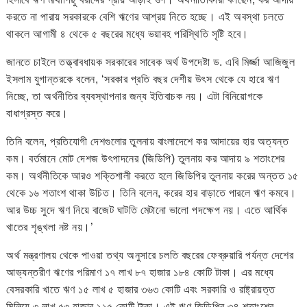
করতে না পারায় সরকারকে বেশি ঋণের আশ্রয় নিতে হচ্ছে। এই অবস্থা চলতে
থাকলে আগামী ৪ থেকে ৫ বছরের মধ্যে ভয়াবহ পরিস্থিতি সৃষ্টি হবে।
জানতে চাইলে তত্ত্বাবধায়ক সরকারের সাবেক অর্থ উপদেষ্টা ড. এবি মির্জ্জা আজিজুল
ইসলাম যুগান্তরকে বলেন, ‘সরকার প্রতি বছর দেশীয় উৎস থেকে যে হারে ঋণ
নিচ্ছে, তা অর্থনীতির ব্যবস্থাপনার জন্য ইতিবাচক নয়। এটা বিনিয়োগকে
বাধাগ্রস্ত করে।
তিনি বলেন, প্রতিযোগী দেশগুলোর তুলনায় বাংলাদেশে কর আদায়ের হার অত্যন্ত
কম। বর্তমানে মোট দেশজ উৎপাদনের (জিডিপি) তুলনায় কর আদায় ৯ শতাংশের
কম। অর্থনীতিকে আরও শক্তিশালী করতে হলে জিডিপির তুলনায় করের অন্তত ১৫
থেকে ১৬ শতাংশ থাকা উচিত। তিনি বলেন, করের হার বাড়াতে পারলে ঋণ কমবে।
আর উচ্চ সুদে ঋণ নিয়ে বাজেট ঘাটতি মেটানো ভালো পদক্ষেপ নয়। এতে আর্থিক
খাতের শৃঙ্খলা নষ্ট নয়।’
অর্থ মন্ত্রণালয় থেকে পাওয়া তথ্য অনুসারে চলতি বছরের ফেব্রুয়ারি পর্যন্ত দেশের
আভ্যন্তরীণ ঋণের পরিমাণ ১৭ লাখ ৮৭ হাজার ১৮৪ কোটি টাকা। এর মধ্যে
বেসরকারি খাতে ঋণ ১৫ লাখ ৫ হাজার ৩৬৩ কোটি এবং সরকারি ও রাষ্ট্রায়ত্ত
মিলিয়ে ৩ লাখ ৫৩ হাজার ১১৫ কোটি টাকা। এই ঋণ জিডিপির ৩৪ শতাংশের