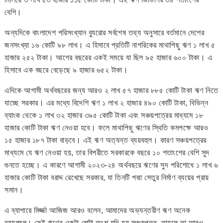
বেশি।
অন্যদিকে বাংলাদেশ পরিসংখ্যান ব্যুরোর সর্বশেষ তথ্য অনুসারে বর্তমানে দেশের
জনসংখ্যা ১৬ কোটি ৯৮ লাখ। এ হিসাবে প্রতিটি নাগরিকের মাথাপিছু ঋণ ১ লাখ ৫
হাজার ২৫২ টাকা। আগের বছরের একই সময়ে যা ছিল ৯৫ হাজার ৬০০ টাকা। এ
হিসাবে এক বছরে বেড়েছে ৯ হাজার ৬৫২ টাকা।
এদিকে আগামী অর্থবছরের জন্য আরও ২ লাখ ৫৭ হাজার ৮৮৫ কোটি টাকা ঋণ নিতে
যাচ্ছে সরকার। এর মধ্যে বিদেশি ঋণ ১ লাখ ২ হাজার ৪৯০ কোটি টাকা, বিভিন্ন
ব্যাংক থেকে ১ লাখ ৩২ হাজার ৩৯৫ কোটি টাকা এবং সঞ্চয়পত্রের মাধ্যমে ১৮
হাজার কোটি টাকা ঋণ নেওয়া হবে। ফলে মাথাপিছু ঋণের স্থিতি কমপক্ষে আরও
১৫ হাজার ১৮৭ টাকা বাড়বে। এই ঋণ অত্যন্ত ব্যয়বহুল। কারণ সঞ্চয়পত্রের
মাধ্যমে যে ঋণ নেওয়া হয়, তার বিপরীতে সরকারকে বছরে ১০ শতাংশের বেশি সুদ
গুনতে হচ্ছে। এ কারণে আগামী ২০২৩-২৪ অর্থবছরে ঋণের সুদ পরিশোধে ১ লাখ ৬
হাজার কোটি টাকা বরাদ্দ রেখেছে সরকার, যা তিনটি পদ্মা সেতুর নির্মাণ ব্যয়ের প্রায়
সমান।
এ ব্যাপারে মির্জ্জা আজিজ আরও বলেন, আমাদের অভ্যন্তরীণ ঋণ অনেক
ব্যয়বহুল। সেই ঋণের একটা মোটা অংশ যদি হয় সঞ্চয়পত্র, তাহলে তা আরও