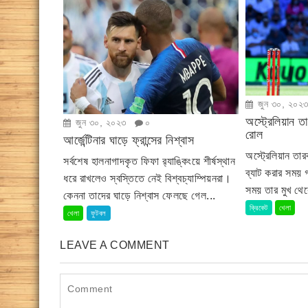
জুন ৩০, ২০২
অস্ট্রেলিয়ান ত
জুন ৩০, ২০২৩
০
রোল
আর্জেন্টিনার ঘাড়ে ফ্রান্সের নিশ্বাস
অস্ট্রেলিয়ান তারক
সর্বশেষ হালনাগাদকৃত ফিফা র‍্যাঙ্কিংয়ে শীর্ষস্থান
ব্যাট করার সময়
ধরে রাখলেও স্বস্তিতে নেই বিশ্বচ্যাম্পিয়নরা।
সময় তার মুখ থেক
কেননা তাদের ঘাড়ে নিশ্বাস ফেলছে গেল...
ক্রিকেট
খেলা
খেলা
ফুটবল
LEAVE A COMMENT