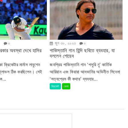
৩
০
জুন ৩০, ২০২৩
০
ারকার অবস্থা দেখে হাসির
পাকিস্তানি গান হিন্দি ছবিতে ব্যবহার, যা
বললেন শোয়েব
া ক্রিকেটার মার্নাস লাবুশেন
জনপ্রিয় পাকিস্তানি গান ‘পসুরি নু’ কার্তিক
 গ্লাভস ঠিক করছিলেন। সেই
আরিয়ান এবং কিয়ারা আদভানির অভিনীত সিনেমা
ে...
‘সত্যপ্রেম কী কথায়’ ব্যবহার...
ক্রিকেট
খেলা