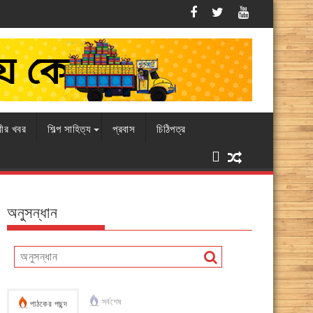
এবারও চামড়ার বাজারে ধস, বিপাকে ব্যবসায়ীর
রীর খবর
শিল্প সাহিত্য
প্রবাস
চিঠিপত্র
অনুসন্ধান
সর্বশেষ
পাঠকের পছন্দ