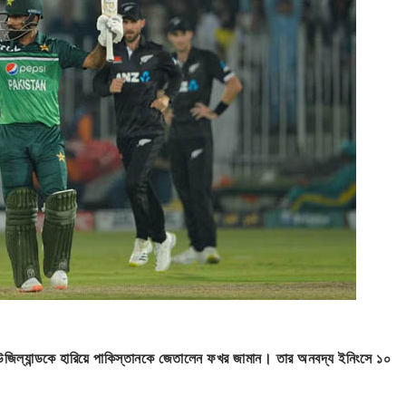
নিউজিল্যান্ডকে হারিয়ে পাকিস্তানকে জেতালেন ফখর জামান। তার অনবদ্য ইনিংসে ১০