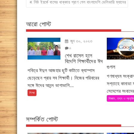
Post
নিউ ইয়র্কে বাসের ধাক্কায় প্রাণ গেল বাংলাদেশি ডেলিভারি ম্যানের
navigation
আরো পোস্ট
জুন ৩০, ২০২৩
০
শেখ রাসেল হলে
বিদেশি শিক্ষার্থীদের ঈদ
গুগল
পবিত্র ঈদুল আজহার ছুটি কাটাতে ক্যাম্পাস
গণমাধ্যম সংক্র
ছেড়েছেন প্রায় সব শিক্ষার্থী। নিজের পরিবারের
সপ্তাহে কানাডা
সঙ্গে ঈদের আনন্দ ভাগাভাগি...
সেদেশের সংবাদের
শিক্ষা
বিজ্ঞান, তথ্য ও প্রযুক্
সম্পর্কিত পোস্ট