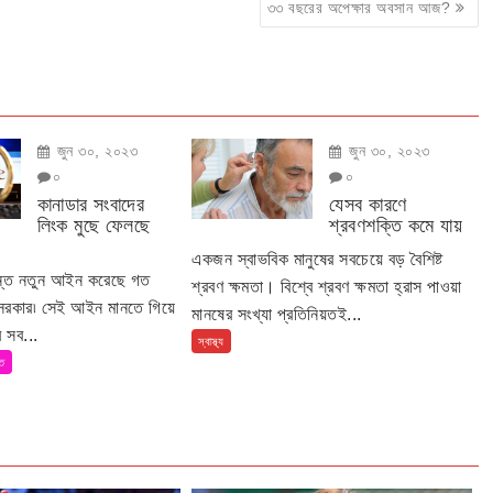
৩৩ বছরের অপেক্ষার অবসান আজ?
জুন ৩০, ২০২৩
জুন ৩০, ২০২৩
০
০
কানাডার সংবাদের
যেসব কারণে
লিংক মুছে ফেলছে
শ্রবণশক্তি কমে যায়
একজন স্বাভবিক মানুষের সবচেয়ে বড় বৈশিষ্ট
ান্ত নতুন আইন করেছে গত
শ্রবণ ক্ষমতা। বিশ্বে শ্রবণ ক্ষমতা হ্রাস পাওয়া
 সরকার৷ সেই আইন মানতে গিয়ে
মানষের সংখ্যা প্রতিনিয়তই...
 সব...
স্বাস্থ্য
তি