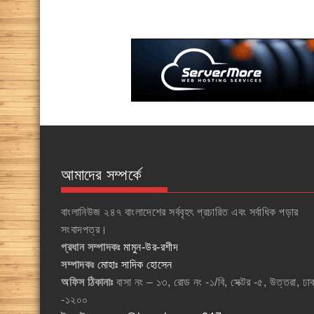
আমাদের সম্পর্কে
বাংলানিউজ ২৪৭ বাংলাদেশের সর্ববৃহৎ প্রচারিত এবং সর্বাধিক পড়ার
সংবাদপত্র।
প্রধান সম্পাদকঃ
মামুন-উর-রশীদ
সম্পাদকঃ
মোহাঃ সাদিক হোসেন
অফিস ঠিকানাঃ
বাসা নং – ১৩, রোড নং -১/বি, সেক্টর -৫, উত্তরা, ঢা
-১২০০