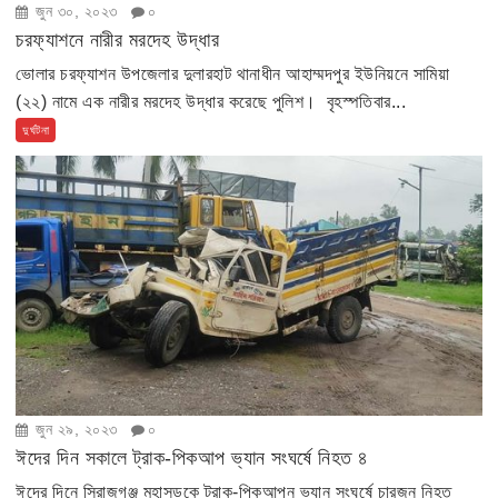
জুন ৩০, ২০২৩
০
চরফ্যাশনে নারীর মরদেহ উদ্ধার
ভোলার চরফ্যাশন উপজেলার দুলারহাট থানাধীন আহাম্মদপুর ইউনিয়নে সামিয়া
(২২) নামে এক নারীর মরদেহ উদ্ধার করেছে পুলিশ। বৃহস্পতিবার...
দুর্ঘটনা
জুন ২৯, ২০২৩
০
ঈদের দিন সকালে ট্রাক-পিকআপ ভ্যান সংঘর্ষে নিহত ৪
ঈদের দিনে সিরাজগঞ্জ মহাসড়কে ট্রাক-পিকআপন ভ্যান সংঘর্ষে চারজন নিহত