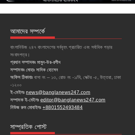
আমাদের সম্পর্কে
বাংলানিউজ ২৪৭ বাংলাদেশের সর্ববৃহৎ প্রচারিত এবং সর্বাধিক পড়ার
সংবাদপত্র।
প্রধান সম্পাদকঃ
মামুন-উর-রশীদ
সম্পাদকঃ
মোহাঃ সাদিক হোসেন
অফিস ঠিকানাঃ
বাসা নং – ১৩, রোড নং -১/বি, সেক্টর -৫, উত্তরা, ঢাকা
-১২০০
ই-মেইলঃ
news@banglanews247.com
সম্পাদক ই-মেইলঃ
editor@banglanews247.com
নিউজ রুম মোবাইলঃ
+8801552493484
সাম্প্রতিক পোস্ট