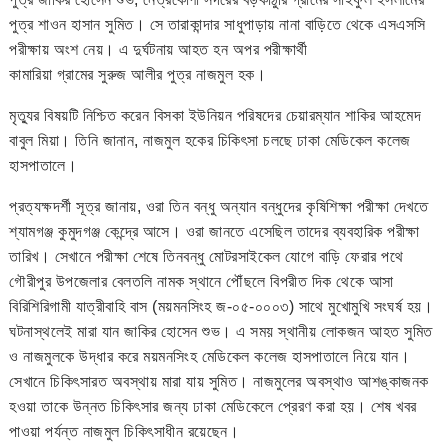
পুত্র শাওন হাসান সুমিত। সে তারাকান্দার সাধুপাড়ায় নানা বাড়িতে থেকে এসএসসি
পরীক্ষায় অংশ নেয়। এ দুর্ঘটনায় আহত হন অপর পরীক্ষার্থী
কামারিয়া গ্রামের সুরুজ আলীর পুত্র নাজমুল হক।
মৃত্যুর বিষয়টি নিশ্চিত করেন বিসকা ইউনিয়ন পরিষদের চেয়ারম্যান শাকির আহমেদ
বাবুল মিয়া। তিনি জানান, নাজমুল হকের চিকিৎসা চলছে ঢাকা মেডিকেল কলেজ
হাসপাতালে।
প্রত্যক্ষদর্শী সূত্র জানায়, ওরা তিন বন্ধু অন্যান বন্ধুদের কৃষিশিক্ষা পরীক্ষা দেখতে
শ্যামগঞ্জ কুমুদগঞ্জ কেন্দ্রে আসে। ওরা জানতে এসেছিল তাদের ব্যবহারিক পরীক্ষা
তারিখ। সেখানে পরীক্ষা শেষে তিনবন্ধু মোটরসাইকেল যোগে বাড়ি ফেরার পথে
গৌরীপুর উপজেলার বেলতলি নামক স্থানে পৌঁছলে বিপরীত দিক থেকে আসা
বিরিশিরিগামী যাত্রীবাহি বাস (ময়মনসিংহ জ-০৫-০০০৩) সাথে মুখোমুখি সংঘর্ষ হয়।
ঘটনাস্থলেই মারা যান জাকির হোসেন শুভ। এ সময় স্থানীয় লোকজন আহত সুমিত
ও নাজমুলকে উদ্ধার করে ময়মনসিংহ মেডিকেল কলেজ হাসপাতালে নিয়ে যান।
সেখানে চিকিৎসারত অবস্থায় মারা যায় সুমিত। নাজমুলের অবস্থাও আশঙ্কাজনক
হওয়া তাকে উন্নত চিকিৎসার জন্য ঢাকা মেডিকেলে প্রেরণ করা হয়। শেষ খবর
পাওয়া পর্যন্ত নাজমুল চিকিৎসাধীন রয়েছেন।