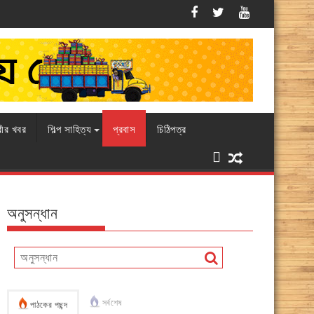
এবারও চামড়ার বাজারে ধস, বিপাকে ব্যবসায়ীরা
রীর খবর
শিল্প সাহিত্য
প্রবাস
চিঠিপত্র
অনুসন্ধান
সর্বশেষ
পাঠকের পছন্দ