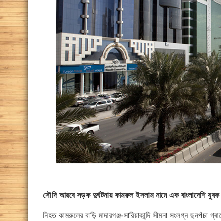
সৌদি আরবে সড়ক দুর্ঘটনায় কামরুল ইসলাম নামে এক বাংলাদেশি যুব
নিহত কামরুলের বাড়ি মাদারগঞ্জ-সারিয়াকান্দি সীমনা সংলগ্ন ছনপঁচা গ