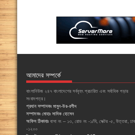
আমাদের সম্পর্কে
বাংলানিউজ ২৪৭ বাংলাদেশের সর্ববৃহৎ প্রচারিত এবং সর্বাধিক পড়ার
সংবাদপত্র।
প্রধান সম্পাদকঃ
মামুন-উর-রশীদ
সম্পাদকঃ
মোহাঃ সাদিক হোসেন
অফিস ঠিকানাঃ
বাসা নং – ১৩, রোড নং -১/বি, সেক্টর -৫, উত্তরা, ঢা
-১২০০