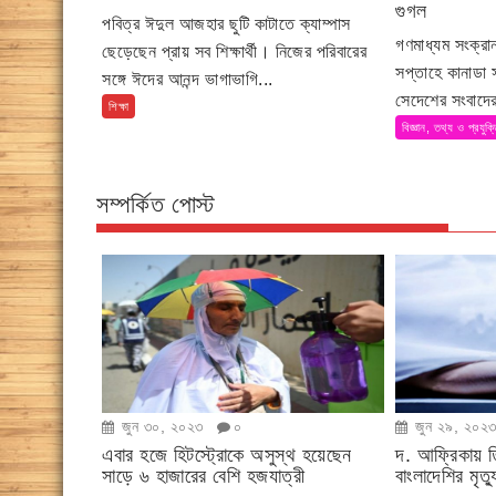
গুগল
পবিত্র ঈদুল আজহার ছুটি কাটাতে ক্যাম্পাস
গণমাধ্যম সংক্র
ছেড়েছেন প্রায় সব শিক্ষার্থী। নিজের পরিবারের
সপ্তাহে কানাডা
সঙ্গে ঈদের আনন্দ ভাগাভাগি...
সেদেশের সংবাদের
শিক্ষা
বিজ্ঞান, তথ্য ও প্রযুক্
সম্পর্কিত পোস্ট
জুন ৩০, ২০২৩
০
জুন ২৯, ২০২
এবার হজে হিটস্ট্রোকে অসুস্থ হয়েছেন
দ. আফ্রিকায় ত
সাড়ে ৬ হাজারের বেশি হজযাত্রী
বাংলাদেশির মৃত্য