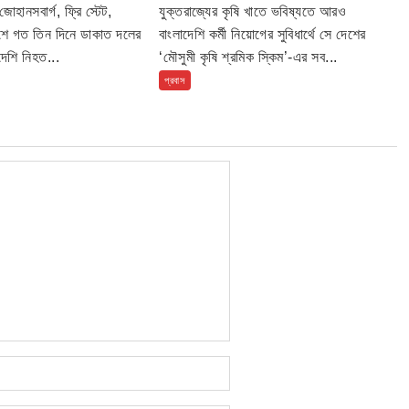
োহানসবার্গ, ফ্রি স্টেট,
যুক্তরাজ্যের কৃষি খাতে ভবিষ্যতে আরও
দেশে গত তিন দিনে ডাকাত দলের
বাংলাদেশি কর্মী নিয়োগের সুবিধার্থে সে দেশের
দেশি নিহত...
‘মৌসুমী কৃষি শ্রমিক স্কিম’-এর সব...
প্রবাস