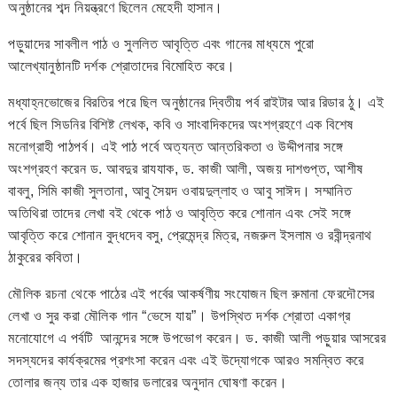
অনুষ্ঠানের শব্দ নিয়ন্ত্রণে ছিলেন মেহেদী হাসান।
পড়ুয়াদের সাবলীল পাঠ ও সুললিত আবৃত্তি এবং গানের মাধ্যমে পুরো
আলেখ্যানুষ্ঠানটি দর্শক শ্রোতাদের বিমোহিত করে।
মধ্যাহ্নভোজের বিরতির পরে ছিল অনুষ্ঠানের দ্বিতীয় পর্ব রাইটার আর রিডার ঠু। এই
পর্বে ছিল সিডনির বিশিষ্ট লেখক, কবি ও সাংবাদিকদের অংশগ্রহণে এক বিশেষ
মনোগ্রাহী পাঠপর্ব। এই পাঠ পর্বে অত্যন্ত আন্তরিকতা ও উদ্দীপনার সঙ্গে
অংশগ্রহণ করেন ড. আবদুর রাযযাক, ড. কাজী আলী, অজয় দাশগুপ্ত, আশীষ
বাবলু, সিমি কাজী সুলতানা, আবু সৈয়দ ওবায়দুল্লাহ ও আবু সাঈদ। সম্মানিত
অতিথিরা তাদের লেখা বই থেকে পাঠ ও আবৃত্তি করে শোনান এবং সেই সঙ্গে
আবৃত্তি করে শোনান বুদ্ধদেব বসু, প্রেমেন্দ্র মিত্র, নজরুল ইসলাম ও রবীন্দ্রনাথ
ঠাকুরের কবিতা।
মৌলিক রচনা থেকে পাঠের এই পর্বের আকর্ষণীয় সংযোজন ছিল রুমানা ফেরদৌসের
লেখা ও সুর করা মৌলিক গান “ভেসে যায়”। উপস্থিত দর্শক শ্রোতা একাগ্র
মনোযোগে এ পর্বটি আনন্দের সঙ্গে উপভোগ করেন। ড. কাজী আলী পড়ুয়ার আসরের
সদস্যদের কার্যক্রমের প্রশংসা করেন এবং এই উদ্যোগকে আরও সমন্বিত করে
তোলার জন্য তার এক হাজার ডলারের অনুদান ঘোষণা করেন।