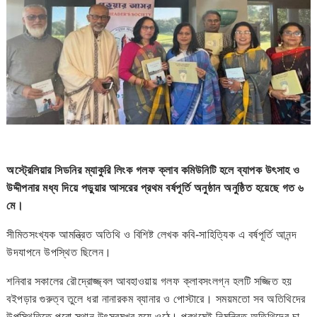
অস্ট্রেলিয়ার সিডনির ম্যাকুরি লিংক গলফ ক্লাব কমিউনিটি হলে ব্যাপক উৎসাহ ও
উদ্দীপনার মধ্য দিয়ে পড়ুয়ার আসরের প্রথম বর্ষপূর্তি অনুষ্ঠান অনুষ্ঠিত হয়েছে গত ৬
মে।
সীমিতসংখ্যক আমন্ত্রিত অতিথি ও বিশিষ্ট লেখক কবি-সাহিত্যিক এ বর্ষপূর্তি আনন্দ
উদযাপনে উপস্থিত ছিলেন।
শনিবার সকালের রৌদ্রোজ্জ্বল আবহাওয়ায় গলফ ক্লাবসংলগ্ন হলটি সজ্জিত হয়
বইপড়ার গুরুত্ব তুলে ধরা নানারকম ব্যানার ও পোস্টারে। সময়মতো সব অতিথিদের
উপস্থিতিতে পুরো স্থান উৎসবমুখর হয়ে ওঠে। প্রথমেই নিমন্ত্রিত অতিথিদের চা