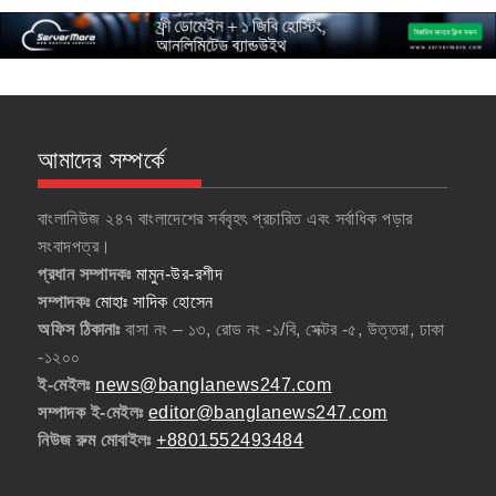
আমাদের সম্পর্কে
বাংলানিউজ ২৪৭ বাংলাদেশের সর্ববৃহৎ প্রচারিত এবং সর্বাধিক পড়ার
সংবাদপত্র।
প্রধান সম্পাদকঃ
মামুন-উর-রশীদ
সম্পাদকঃ
মোহাঃ সাদিক হোসেন
অফিস ঠিকানাঃ
বাসা নং – ১৩, রোড নং -১/বি, সেক্টর -৫, উত্তরা, ঢাকা
-১২০০
ই-মেইলঃ
news@banglanews247.com
সম্পাদক ই-মেইলঃ
editor@banglanews247.com
নিউজ রুম মোবাইলঃ
+8801552493484