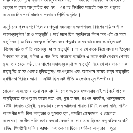
চক্রের মাধ্যমে আপ্যায়িত করা হয়। এর পর নির্ধারিত সময়েই শুরু হয় পড়ুয়ার
আসরের তিন পর্বে সাজানো প্রথম বর্ষপূর্তি অনুষ্ঠান।
অনুষ্ঠানের প্রথম পর্বে ছিল সব পড়ুয়া সদস্যদের অংশগ্রহণে বিশেষ পাঠ ও গীতি
আলেখ্যানুষ্ঠান ‘মা ও মাতৃভূমি’। মার্চ মাসে ছিল স্বাধীনতা দিবস আর এই মে মাসে
মাতৃদিবস। এ বিষয় বস্তুকে ভিত্তি করে পড়ুয়ার আসর আয়োজন করেছিল এই
বিশেষ পাঠ ও গীতি আলেখ্য ‘মা ও মাতৃভূমি’। মা ও খোকাকে নিয়ে বাংলা সাহিত্যের
বিখ্যাত সব ছড়া, কবিতা ও গান দিয়ে সাজানো হয়েছিল এ আলেখ্যটি যেখানে খোকার
জন্ম, তার বেড়ে ওঠা, চার পাশের সমাজব্যবস্থা ও মাতৃভূমি নিয়ে খোকার ভাবনা এবং
মাতৃভূমির ডাকে খোকার মুক্তিযুদ্ধে অংশগ্রহণ এবং অবশেষে মায়ের জন্য মাতৃভূমির
স্বাধীনতা ছিনিয়ে আনা— এটিই ছিল এই গীতি আলেখ্যর মূল উপজীব্য।
রোকেয়া আহমেদের রচনা এবং নাসরিন মোফাজ্জলের সঞ্চালনায় এই পাঠপর্বে পাঠ ও
আবৃত্তিতে অংশগ্রহণ করেন লতা খান, বুলা হাসান, রওশন পারভীন, শামসুন্নাহার
বিউটি, জিনাত চৌধুরী, নুরুন্নাহার বেগম আজিজা শাদাত বিউটি, লায়লা লজি, শামীমা
আলমগীর মনি, রিনা আক্তার ও নুসরাত হুদা, নাসরিন মোফাজ্জল ও রোকেয়া
আহমেদ। সংগীত পরিচালনায় রুমানা ফেরদৌস, তার সঙ্গে ছিলেন রুনু রফিক ও রানী
নাহিদ, শিশুশিল্পী সাফিনা জামান এবং তবলায় ছিলেন সাকিনা আক্তার। পুরো