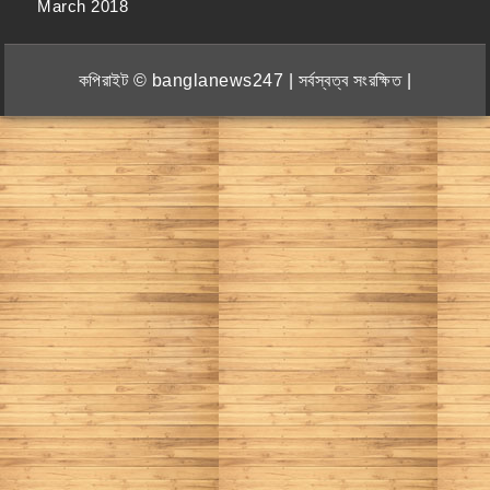
March 2018
কপিরাইট © banglanews247 | সর্বস্বত্ব সংরক্ষিত |