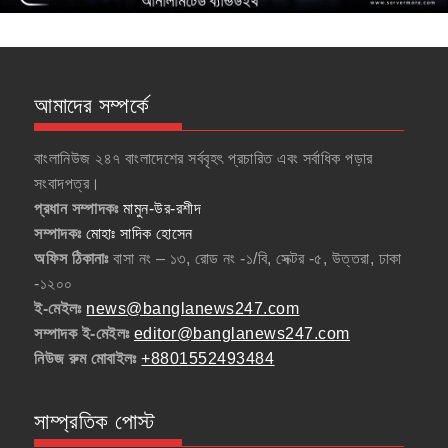
আমাদের সম্পর্কে
বাংলানিউজ ২৪৭ বাংলাদেশের সর্ববৃহৎ প্রচারিত এবং সর্বাধিক পড়ার
সংবাদপত্র।
প্রধান সম্পাদকঃ
মামুন-উর-রশীদ
সম্পাদকঃ
মোহাঃ সাদিক হোসেন
অফিস ঠিকানাঃ
বাসা নং – ১৩, রোড নং -১/বি, সেক্টর -৫, উত্তরা, ঢাকা
-১২০০
ই-মেইলঃ
news@banglanews247.com
সম্পাদক ই-মেইলঃ
editor@banglanews247.com
নিউজ রুম মোবাইলঃ
+8801552493484
সাম্প্রতিক পোস্ট