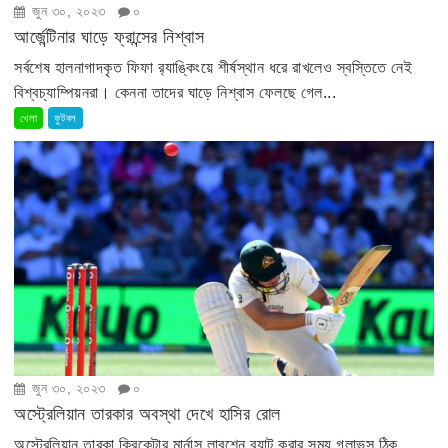
জুন ৩০, ২০২৩
০
আর্জেন্টিনার ঘাড়ে ফ্রান্সের নিশ্বাস
সর্বশেষ হালনাগাদকৃত ফিফা র‍্যাঙ্কিংয়ে শীর্ষস্থান ধরে রাখলেও স্বস্তিতে নেই
বিশ্বচ্যাম্পিয়নরা। কেননা তাদের ঘাড়ে নিশ্বাস ফেলছে গেল...
খেলা
ফুটবল
জুন ৩০, ২০২৩
০
অস্ট্রেলিয়ান তারকার অবস্থা দেখে হাসির রোল
অস্ট্রেলিয়ান তারকা ক্রিকেটার মার্নাস লাবুশেন ব্যাট করার সময় গ্লাভস ঠিক