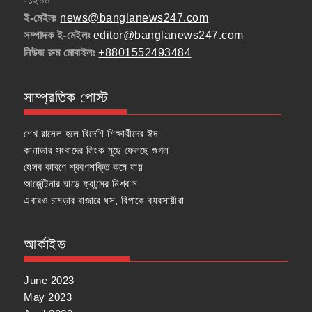
-১২০০
ই-মেইলঃ
news@banglanews247.com
সম্পাদক ই-মেইলঃ
editor@banglanews247.com
নিউজ রুম মোবাইলঃ
+8801552493484
সাম্প্রতিক পোস্ট
শেখ রাসেল হলে বিদেশি শিক্ষার্থীদের ঈদ
কানাডার সংবাদের লিংক মুছে ফেলছে গুগল
যেসব কারণে শ্রবণশক্তি কমে যায়
আর্জেন্টিনার ঘাড়ে ফ্রান্সের নিশ্বাস
এবারও চামড়ার বাজারে ধস, বিপাকে ব্যবসায়ীরা
আর্কাইভ
June 2023
May 2023