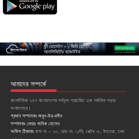
আমাদের সম্পর্কে
বাংলানিউজ ২৪৭ বাংলাদেশের সর্ববৃহৎ প্রচারিত এবং সর্বাধিক পড়ার
সংবাদপত্র।
প্রধান সম্পাদকঃ
মামুন-উর-রশীদ
সম্পাদকঃ
মোহাঃ সাদিক হোসেন
অফিস ঠিকানাঃ
বাসা নং – ১৩, রোড নং -১/বি, সেক্টর -৫, উত্তরা, ঢাকা