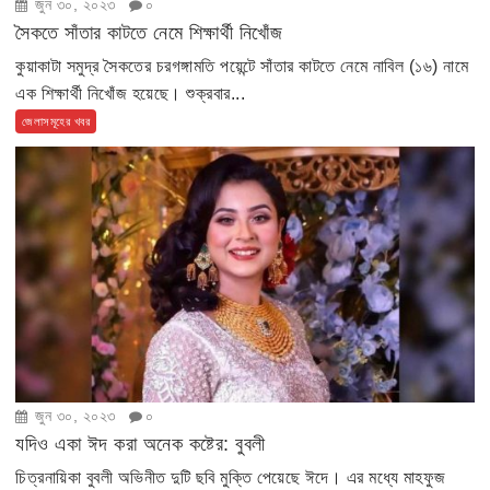
জুন ৩০, ২০২৩
০
সৈকতে সাঁতার কাটতে নেমে শিক্ষার্থী নিখোঁজ
কুয়াকাটা সমুদ্র সৈকতের চরগঙ্গামতি পয়েন্টে সাঁতার কাটতে নেমে নাবিল (১৬) নামে
এক শিক্ষার্থী নিখোঁজ হয়েছে। শুক্রবার...
জেলাসমূহের খবর
জুন ৩০, ২০২৩
০
যদিও একা ঈদ করা অনেক কষ্টের: বুবলী
চিত্রনায়িকা বুবলী অভিনীত দুটি ছবি মুক্তি পেয়েছে ঈদে। এর মধ্যে মাহফুজ