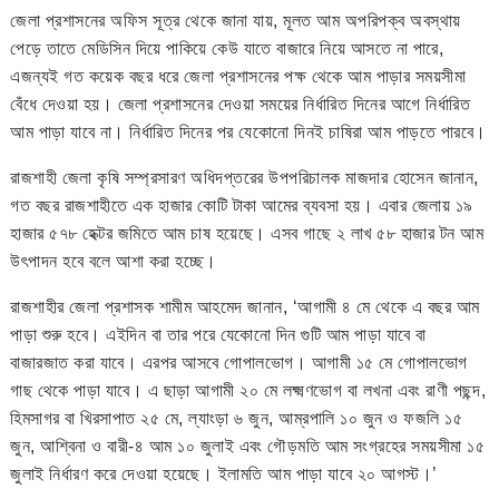
জেলা প্রশাসনের অফিস সূত্র থেকে জানা যায়, মূলত আম অপরিপক্ব অবস্থায়
পেড়ে তাতে মেডিসিন দিয়ে পাকিয়ে কেউ যাতে বাজারে নিয়ে আসতে না পারে,
এজন্যই গত কয়েক বছর ধরে জেলা প্রশাসনের পক্ষ থেকে আম পাড়ার সময়সীমা
বেঁধে দেওয়া হয়। জেলা প্রশাসনের দেওয়া সময়ের নির্ধারিত দিনের আগে নির্ধারিত
আম পাড়া যাবে না। নির্ধারিত দিনের পর যেকোনো দিনই চাষিরা আম পাড়তে পারবে।
রাজশাহী জেলা কৃষি সম্প্রসারণ অধিদপ্তরের উপপরিচালক মাজদার হোসেন জানান,
গত বছর রাজশাহীতে এক হাজার কোটি টাকা আমের ব্যবসা হয়। এবার জেলায় ১৯
হাজার ৫৭৮ হেক্টর জমিতে আম চাষ হয়েছে। এসব গাছে ২ লাখ ৫৮ হাজার টন আম
উৎপাদন হবে বলে আশা করা হচ্ছে।
রাজশাহীর জেলা প্রশাসক শামীম আহমেদ জানান, ‘আগামী ৪ মে থেকে এ বছর আম
পাড়া শুরু হবে। এইদিন বা তার পরে যেকোনো দিন গুটি আম পাড়া যাবে বা
বাজারজাত করা যাবে। এরপর আসবে গোপালভোগ। আগামী ১৫ মে গোপালভোগ
গাছ থেকে পাড়া যাবে। এ ছাড়া আগামী ২০ মে লক্ষ্মণভোগ বা লখনা এবং রাণী পছন্দ,
হিমসাগর বা খিরসাপাত ২৫ মে, ল্যাংড়া ৬ জুন, আম্রপালি ১০ জুন ও ফজলি ১৫
জুন, আশ্বিনা ও বারী-৪ আম ১০ জুলাই এবং গৌড়মতি আম সংগ্রহের সময়সীমা ১৫
জুলাই নির্ধারণ করে দেওয়া হয়েছে। ইলামতি আম পাড়া যাবে ২০ আগস্ট।’