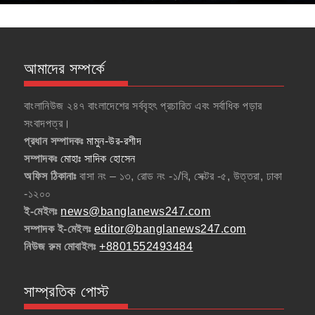
আমাদের সম্পর্কে
বাংলানিউজ ২৪৭ বাংলাদেশের সর্ববৃহৎ প্রচারিত এবং সর্বাধিক পড়ার
সংবাদপত্র।
প্রধান সম্পাদকঃ
মামুন-উর-রশীদ
সম্পাদকঃ
মোহাঃ সাদিক হোসেন
অফিস ঠিকানাঃ
বাসা নং – ১৩, রোড নং -১/বি, সেক্টর -৫, উত্তরা, ঢাকা
-১২০০
ই-মেইলঃ
news@banglanews247.com
সম্পাদক ই-মেইলঃ
editor@banglanews247.com
নিউজ রুম মোবাইলঃ
+8801552493484
সাম্প্রতিক পোস্ট