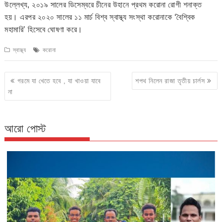
উল্লেখ্য, ২০১৯ সালের ডিসেম্বরে চীনের উহানে প্রথম করোনা রোগী শনাক্ত
হয়। এরপর ২০২০ সালের ১১ মার্চ বিশ্ব স্বাস্থ্য সংস্থা করোনাকে ‘বৈশ্বিক
মহামারি’ হিসেবে ঘোষণা করে।
স্বাস্থ্য
করোনা
Post
গরমে যা খেতে হবে , যা খাওয়া যাবে
শপথ নিলেন রাজা তৃতীয় চার্লস
navigation
না
আরো পোস্ট