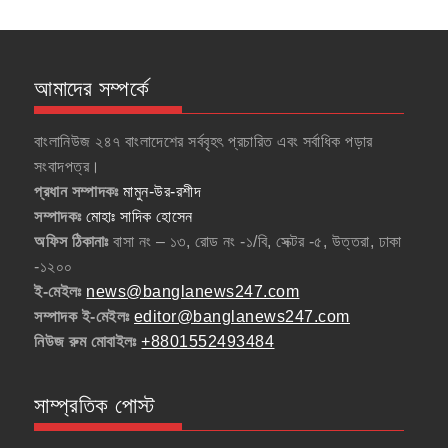
আমাদের সম্পর্কে
বাংলানিউজ ২৪৭ বাংলাদেশের সর্ববৃহৎ প্রচারিত এবং সর্বাধিক পড়ার
সংবাদপত্র।
প্রধান সম্পাদকঃ
মামুন-উর-রশীদ
সম্পাদকঃ
মোহাঃ সাদিক হোসেন
অফিস ঠিকানাঃ
বাসা নং – ১৩, রোড নং -১/বি, সেক্টর -৫, উত্তরা, ঢাকা
-১২০০
ই-মেইলঃ
news@banglanews247.com
সম্পাদক ই-মেইলঃ
editor@banglanews247.com
নিউজ রুম মোবাইলঃ
+8801552493484
সাম্প্রতিক পোস্ট