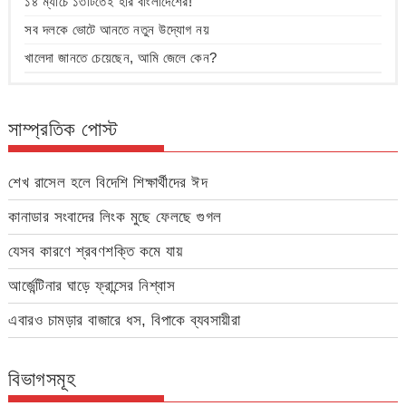
১৪ ম্যাচে ১৩টিতেই হার বাংলাদেশের!
সব দলকে ভোটে আনতে নতুন উদ্যোগ নয়
খালেদা জানতে চেয়েছেন, আমি জেলে কেন?
সাম্প্রতিক পোস্ট
শেখ রাসেল হলে বিদেশি শিক্ষার্থীদের ঈদ
কানাডার সংবাদের লিংক মুছে ফেলছে গুগল
যেসব কারণে শ্রবণশক্তি কমে যায়
আর্জেন্টিনার ঘাড়ে ফ্রান্সের নিশ্বাস
এবারও চামড়ার বাজারে ধস, বিপাকে ব্যবসায়ীরা
বিভাগসমূহ