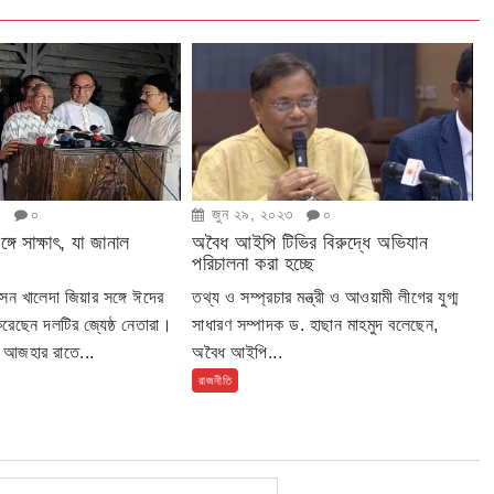
৩
০
জুন ২৯, ২০২৩
০
্গে সাক্ষাৎ, যা জানাল
অবৈধ আইপি টিভির বিরুদ্ধে অভিযান
পরিচালনা করা হচ্ছে
সন খালেদা জিয়ার সঙ্গে ঈদের
তথ্য ও সম্প্রচার মন্ত্রী ও আওয়ামী লীগের যুগ্ম
করেছেন দলটির জ্যেষ্ঠ নেতারা।
সাধারণ সম্পাদক ড. হাছান মাহমুদ বলেছেন,
ল আজহার রাতে...
অবৈধ আইপি...
রাজনীতি