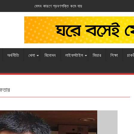
্তি কমে যায়
আর্জেন্টিনার ঘাড়ে ফ্রান্সের নিশ্বা
অর্থনীতি
খেলা
বিনোদন
লাইফস্টাইল
ফিচার
শিক্ষা
চাক
েফতার