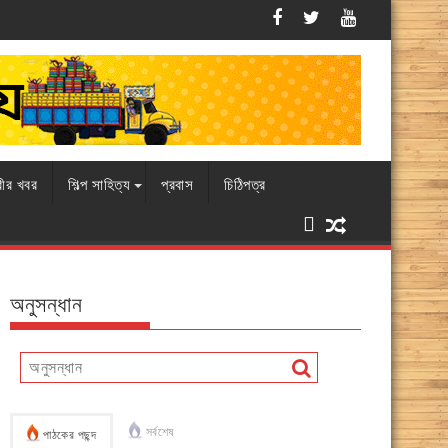
স
এবারও চামড়ার বাজারে ধস, বিপাকে ব্যবসায়
রীর খবর
শিল্প সাহিত্য
প্রবাস
চিঠিপত্র
অনুসন্ধান
সর্বশেষ
পাঠকের পছন্দ