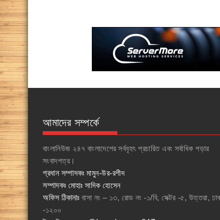
আমাদের সম্পর্কে
বাংলানিউজ ২৪৭ বাংলাদেশের সর্ববৃহৎ প্রচারিত এবং সর্বাধিক পড়ার
সংবাদপত্র।
প্রধান সম্পাদকঃ
মামুন-উর-রশীদ
সম্পাদকঃ
মোহাঃ সাদিক হোসেন
অফিস ঠিকানাঃ
বাসা নং – ১৩, রোড নং -১/বি, সেক্টর -৫, উত্তরা, ঢা
-১২০০