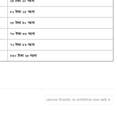
২৪ টাকা ২০ পয়সা
৮১ টাকা ২৫ পয়সা
২৮ টাকা ৪০ পয়সা
৭৮ টাকা ৬৩ পয়সা
৭২ টাকা ৫৯ পয়সা
৩৫০ টাকা ২৬ পয়সা
নোবেলকে ডিভোর্সের পর সালসাবিলকে গুমের হুমকি