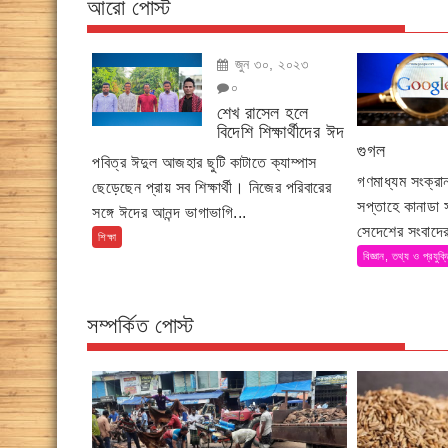
আরো পোস্ট
জুন ৩০, ২০২৩
০
শেখ রাসেল হলে
বিদেশি শিক্ষার্থীদের ঈদ
গুগল
পবিত্র ঈদুল আজহার ছুটি কাটাতে ক্যাম্পাস
গণমাধ্যম সংক্র
ছেড়েছেন প্রায় সব শিক্ষার্থী। নিজের পরিবারের
সপ্তাহে কানাডা
সঙ্গে ঈদের আনন্দ ভাগাভাগি...
সেদেশের সংবাদের
শিক্ষা
বিজ্ঞান, তথ্য ও প্রযুক্
সম্পর্কিত পোস্ট