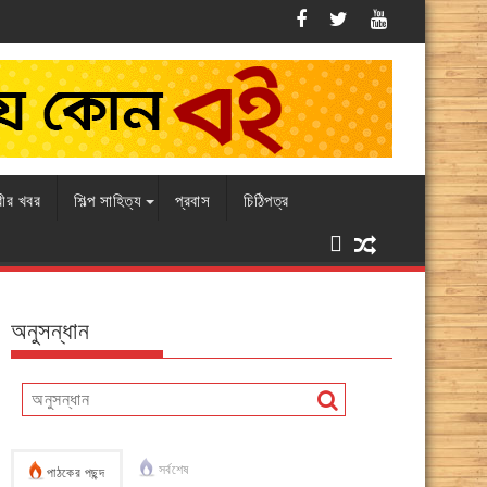
এবারও চামড়ার বাজারে ধস, বিপাকে ব্যবসায়ীরা
রীর খবর
শিল্প সাহিত্য
প্রবাস
চিঠিপত্র
অনুসন্ধান
সর্বশেষ
পাঠকের পছন্দ