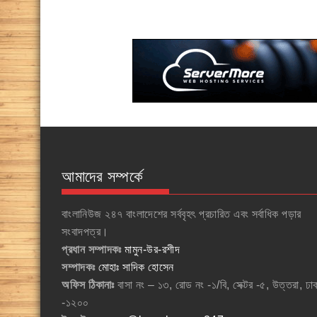
আমাদের সম্পর্কে
বাংলানিউজ ২৪৭ বাংলাদেশের সর্ববৃহৎ প্রচারিত এবং সর্বাধিক পড়ার
সংবাদপত্র।
প্রধান সম্পাদকঃ
মামুন-উর-রশীদ
সম্পাদকঃ
মোহাঃ সাদিক হোসেন
অফিস ঠিকানাঃ
বাসা নং – ১৩, রোড নং -১/বি, সেক্টর -৫, উত্তরা, ঢা
-১২০০