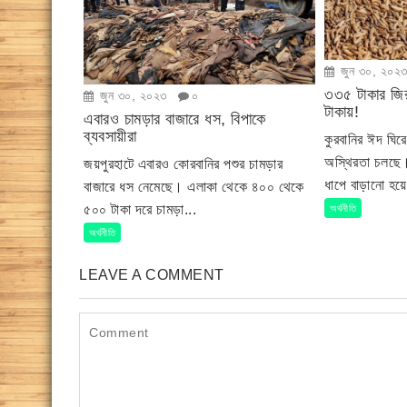
জুন ৩০, ২০২
৩৩৫ টাকার জি
জুন ৩০, ২০২৩
০
টাকায়!
এবারও চামড়ার বাজারে ধস, বিপাকে
ব্যবসায়ীরা
কুরবানির ঈদ ঘির
অস্থিরতা চলছে।
জয়পুরহাটে এবারও কোরবানির পশুর চামড়ার
ধাপে বাড়ানো হয়
বাজারে ধস নেমেছে। এলাকা থেকে ৪০০ থেকে
৫০০ টাকা দরে চামড়া...
অর্থনীতি
অর্থনীতি
LEAVE A COMMENT