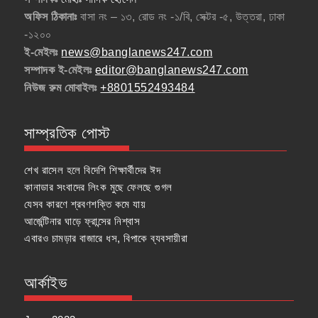
অফিস ঠিকানাঃ
বাসা নং – ১৩, রোড নং -১/বি, সেক্টর -৫, উত্তরা, ঢাকা
-১২০০
ই-মেইলঃ
news@banglanews247.com
সম্পাদক ই-মেইলঃ
editor@banglanews247.com
নিউজ রুম মোবাইলঃ
+8801552493484
সাম্প্রতিক পোস্ট
শেখ রাসেল হলে বিদেশি শিক্ষার্থীদের ঈদ
কানাডার সংবাদের লিংক মুছে ফেলছে গুগল
যেসব কারণে শ্রবণশক্তি কমে যায়
আর্জেন্টিনার ঘাড়ে ফ্রান্সের নিশ্বাস
এবারও চামড়ার বাজারে ধস, বিপাকে ব্যবসায়ীরা
আর্কাইভ