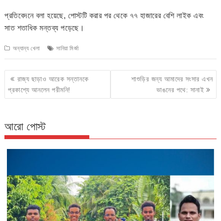
প্রতিবেদনে বলা হয়েছে, পোস্টটি করার পর থেকে ৭৭ হাজারের বেশি লাইক এবং
সাত শতাধিক মন্তব্য পড়েছে।
অন্যান্য খেলা
সানিয়া মির্জা
Post
রাজ্য ছাড়াও আরেক সন্তানকে
শাশুড়ির জন্য আমাদের সংসার এখন
navigation
প্রকাশ্যে আনলেন পরীমনি!
ভাঙনের পথে: সানাই
আরো পোস্ট