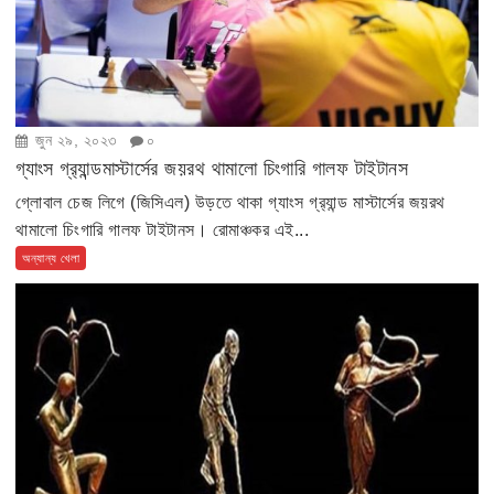
জুন ২৯, ২০২৩
০
গ্যাংস গ্র‍্যান্ডমাস্টার্সের জয়রথ থামালো চিংগারি গালফ টাইটানস
গ্লোবাল চেজ লিগে (জিসিএল) উড়তে থাকা গ্যাংস গ্র‍্যান্ড মাস্টার্সের জয়রথ
থামালো চিংগারি গালফ টাইটানস। রোমাঞ্চকর এই...
অন্যান্য খেলা