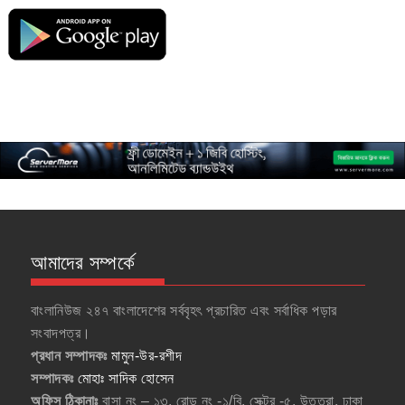
আমাদের সম্পর্কে
বাংলানিউজ ২৪৭ বাংলাদেশের সর্ববৃহৎ প্রচারিত এবং সর্বাধিক পড়ার
সংবাদপত্র।
প্রধান সম্পাদকঃ
মামুন-উর-রশীদ
সম্পাদকঃ
মোহাঃ সাদিক হোসেন
অফিস ঠিকানাঃ
বাসা নং – ১৩, রোড নং -১/বি, সেক্টর -৫, উত্তরা, ঢাকা