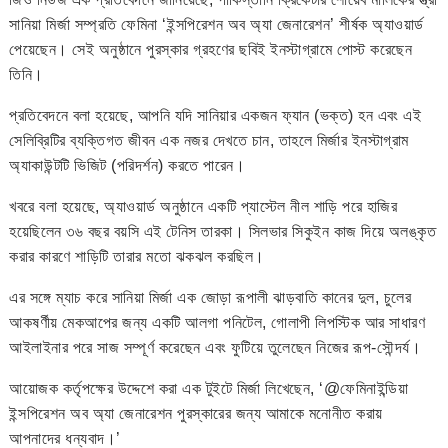
সানিয়া মির্জা সম্প্রতি ফেমিনা ‘ইন্সপিরেশন অব অ্যা জেনারেশন’ শীর্ষক অ্যাওয়ার্ড
পেয়েছেন। সেই অনুষ্ঠানে পুরস্কার গ্রহণের ছবিই ইনস্টাগ্রামে পোস্ট করেছেন
তিনি।
প্রতিবেদনে বলা হয়েছে, আপনি যদি সানিয়ার একজন ফ্যান (ভক্ত) হন এবং এই
সেলিব্রিটির ব্যক্তিগত জীবন এক নজর দেখতে চান, তাহলে মির্জার ইনস্টাগ্রাম
অ্যাকাউন্টটি ভিজিট (পরিদর্শন) করতে পারেন।
খবরে বলা হয়েছে, অ্যাওয়ার্ড অনুষ্ঠানে একটি প্যাস্টেল নীল শাড়ি পরে হাজির
হয়েছিলেন ৩৬ বছর বয়সি এই টেনিস তারকা। সিলভার সিকুইন কাজ দিয়ে অলঙ্কৃত
করার কারণে শাড়িটি তারার মতো ঝকঝল করছিল।
এর সঙ্গে ম্যাচ করে সানিয়া মির্জা এক জোড়া রূপালী ঝাড়বাতি কানের দুল, চুলের
আকষর্ণীয় মেকআপের জন্য একটি আলগা পনিটেল, গোলাপী লিপস্টিক আর সাধারণ
আইলাইনার পরে সাজ সম্পূর্ণ করেছেন এবং ফুটিয়ে তুলেছেন নিজের রূপ-সৌন্দর্য।
আয়োজক কর্তৃপক্ষের উদ্দেশে করা এক টুইটে মির্জা লিখেছেন, ‘@ফেমিনাইন্ডিয়া
ইন্সপিরেশন অব অ্যা জেনারেশন পুরস্কারের জন্য আমাকে মনোনীত করায়
আপনাদের ধন্যবাদ।’