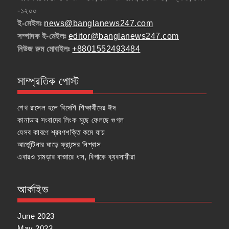
-১২০০
ই-মেইলঃ
news@banglanews247.com
সম্পাদক ই-মেইলঃ
editor@banglanews247.com
নিউজ রুম মোবাইলঃ
+8801552493484
সাম্প্রতিক পোস্ট
শেখ রাসেল হলে বিদেশি শিক্ষার্থীদের ঈদ
কানাডার সংবাদের লিংক মুছে ফেলছে গুগল
যেসব কারণে শ্রবণশক্তি কমে যায়
আর্জেন্টিনার ঘাড়ে ফ্রান্সের নিশ্বাস
এবারও চামড়ার বাজারে ধস, বিপাকে ব্যবসায়ীরা
আর্কাইভ
June 2023
May 2023