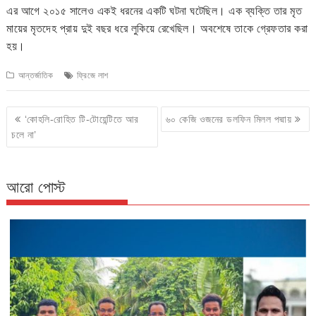
এর আগে ২০১৫ সালেও একই ধরনের একটি ঘটনা ঘটেছিল। এক ব্যক্তি তার মৃত
মায়ের মৃতদেহ প্রায় দুই বছর ধরে লুকিয়ে রেখেছিল। অবশেষে তাকে গ্রেফতার করা
হয়।
আন্তর্জাতিক
ফ্রিজে লাশ
Post
‘কোহলি-রোহিত টি-টোয়েন্টিতে আর
৬০ কেজি ওজনের ডলফিন মিলল পদ্মায়
navigation
চলে না’
আরো পোস্ট