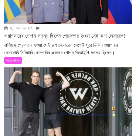
জুন ৩০, ২০২৩
০
ওয়াগনারের গোপন সদস্য ছিলেন গ্রেফতার হওয়া সেই রুশ জেনারেল!
রাশিয়ায় গ্রেফতার হওয়া সেই রুশ জেনারেল সের্গেই সুরোভিকিন ওয়াগনার
বেসরকারি মিলিটারি কোম্পানির একজন গোপন ভিআইপি সদস্য ছিলেন।...
আন্তর্জাতিক