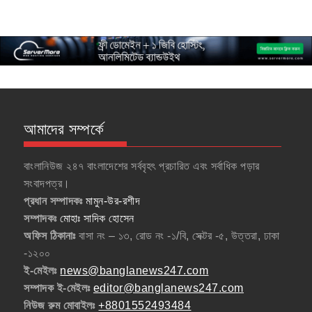
আমাদের সম্পর্কে
বাংলানিউজ ২৪৭ বাংলাদেশের সর্ববৃহৎ প্রচারিত এবং সর্বাধিক পড়ার
সংবাদপত্র।
প্রধান সম্পাদকঃ
মামুন-উর-রশীদ
সম্পাদকঃ
মোহাঃ সাদিক হোসেন
অফিস ঠিকানাঃ
বাসা নং – ১৩, রোড নং -১/বি, সেক্টর -৫, উত্তরা, ঢাকা
-১২০০
ই-মেইলঃ
news@banglanews247.com
সম্পাদক ই-মেইলঃ
editor@banglanews247.com
নিউজ রুম মোবাইলঃ
+8801552493484