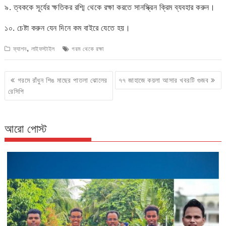
৯. ত্বককে সূর্যের ক্ষতিকর রশ্মি থেকে রক্ষা করতে সানস্ক্রিন ক্রিম ব্যবহার করুন।
১০. চেষ্টা করুন যেন দিনে কম বাইরে যেতে হয়।
,
ফ্যাশন
লাইফস্টাইল
গরম থেকে রক্ষা
Post
গরমে রাঁধুন শিঙ মাছের পাতলা ঝোলের
৭৭ জাহাজে কয়লা আসার খবরটি গুজব
navigation
রেসিপি
আরো পোস্ট