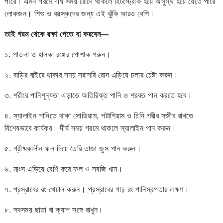
পারে। এমন গরমে দীর্ঘ সময় রোদে থাকলে হিটস্ট্রোক হয়ে অসুস্থ হয়ে যেতে পারে
লোকজন। শিশু ও বয়স্কদের জন্য এই ঝুঁকি আরও বেশি।
তাই গরম থেকে রক্ষা পেতে যা করবেন—
১. পাতলা ও হালকা রঙের পোশাক পরুন।
২. বাড়ির বাইরে থাকার সময় সরাসরি রোদ এড়িয়ে চলার চেষ্টা করুন।
৩. শরীরে পানিশূন্যতা এড়াতে অতিরিক্ত পানি ও শরবত পান করতে হবে।
৪. স্যালাইন পানিতে থাকা সোডিয়াম, পটাশিয়াম ও চিনি শরীর সজীব রাখতে
বিশেষভাবে কার্যকর। দীর্ঘ সময় গরমে থাকলে স্যালাইন পান করুন।
৫. গ্রীষ্মকালীন ফল দিয়ে তৈরি তাজা জুস পান করুন।
৬. মাংস এড়িয়ে বেশি করে ফল ও সবজি খান।
৭. প্রস্রাবের রং খেয়াল করুন। প্রস্রাবের গাঢ় রং পানিস্বল্পতার লক্ষণ।
৮. সবসময় ছাতা বা ক্যাপ সঙ্গে রাখুন।