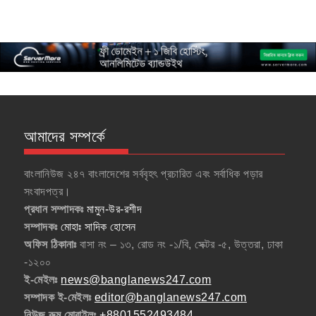
আমাদের সম্পর্কে
বাংলানিউজ ২৪৭ বাংলাদেশের সর্ববৃহৎ প্রচারিত এবং সর্বাধিক পড়ার
সংবাদপত্র।
প্রধান সম্পাদকঃ
মামুন-উর-রশীদ
সম্পাদকঃ
মোহাঃ সাদিক হোসেন
অফিস ঠিকানাঃ
বাসা নং – ১৩, রোড নং -১/বি, সেক্টর -৫, উত্তরা, ঢাকা
-১২০০
ই-মেইলঃ
news@banglanews247.com
সম্পাদক ই-মেইলঃ
editor@banglanews247.com
নিউজ রুম মোবাইলঃ
+8801552493484