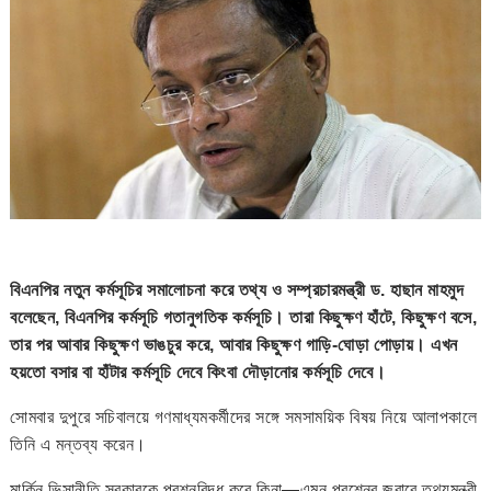
বিএনপির নতুন কর্মসূচির সমালোচনা করে তথ্য ও সম্প্রচারমন্ত্রী ড. হাছান মাহমুদ
বলেছেন, বিএনপির কর্মসূচি গতানুগতিক কর্মসূচি। তারা কিছুক্ষণ হাঁটে, কিছুক্ষণ বসে,
তার পর আবার কিছুক্ষণ ভাঙচুর করে, আবার কিছুক্ষণ গাড়ি-ঘোড়া পোড়ায়। এখন
হয়তো বসার বা হাঁটার কর্মসূচি দেবে কিংবা দৌড়ানোর কর্মসূচি দেবে।
সোমবার দুপুরে সচিবালয়ে গণমাধ্যমকর্মীদের সঙ্গে সমসাময়িক বিষয় নিয়ে আলাপকালে
তিনি এ মন্তব্য করেন।
মার্কিন ভিসানীতি সরকারকে প্রশ্নবিদ্ধ করে কিনা—এমন প্রশ্নের জবাবে তথ্যমন্ত্রী