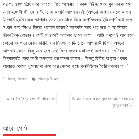
পর পর হঠাৎ হঠাৎ করে আমাকে নিয়ে আপনার এ রকম নিউজ দেখে খুব অবাক হয়ে
ভাবি হচ্ছেটা কী! কোন উদ্দেশ্যে আপনি আপনার স্ত্রী (এখনো আপনার সঙ্গে আমার
ডিভোর্স হয়নি) এবং আপনার সন্তানের মাকে নিয়ে আপত্তিকর ইঙ্গিতপূর্ণ কথা বলে
সংবাদ করে ক্ষীণও চিন্তা প্রকাশ করেন? অনেকটা সময় পার হয়ে গেছে নিজের
জীবনটাকে গোছান। সেটি যেভাবেই আপনার ভালো লাগে। আমি কখনোই আপনাকে
কোনো ব্যাপারে ফোর্স করিনি, সব সিদ্ধান্ত দিনশেষে আপনারই ছিল। এখনো
আপনার কোনো কিছু মনে হলে সেই সিদ্ধান্তও একান্তই আপনার। সেটি যে
সিদ্ধান্তই হোক আমি অবশ্যই শুভকামনা জানাব। কিন্তু বিনীত অনুরোধ করব
আবারও কোনো লুকোছাপা করে আর কোনো বাজে কনফিউশন তৈরি করবেন না।’
,
ফিচার
বিনোদন
শাকিব-বুবলী-অপু
Post
কোষ্ঠকাঠিন্য হলে কী খাবেন না
ইমরান খানকে দ্রুত মুক্তির আদেশ দিয়েছে
navigation
সুপ্রিমকোর্ট
আরো পোস্ট