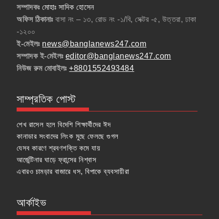
সম্পাদকঃ
মোহাঃ সাদিক হোসেন
অফিস ঠিকানাঃ
বাসা নং – ১৩, রোড নং -১/বি, সেক্টর -৫, উত্তরা, ঢাকা
-১২০০
ই-মেইলঃ
news@banglanews247.com
সম্পাদক ই-মেইলঃ
editor@banglanews247.com
নিউজ রুম মোবাইলঃ
+8801552493484
সাম্প্রতিক পোস্ট
শেখ রাসেল হলে বিদেশি শিক্ষার্থীদের ঈদ
কানাডার সংবাদের লিংক মুছে ফেলছে গুগল
যেসব কারণে শ্রবণশক্তি কমে যায়
আর্জেন্টিনার ঘাড়ে ফ্রান্সের নিশ্বাস
এবারও চামড়ার বাজারে ধস, বিপাকে ব্যবসায়ীরা
আর্কাইভ