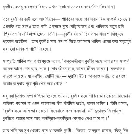
বুবলীর ফেসবুকে লেখার বিষয়ে এখনো কোনো মন্তব্য করেননি শাকিব খান।
তবে বুবলী বরাবরই বলে আসছিলেন— শাকিবের সঙ্গে তার স্বাভাবিক সম্পর্ক রয়েছে।
এমনকি গত ঈদেও তারা নাকি একসঙ্গে ঘুরে বেড়িয়েছেন এবং শাকিবের নতুন ছবি
‘প্রিয়তমা’র নায়িকাও হচ্ছেন তিনি।—বুবলীর বরাত দিয়ে এমন খবর গণমাধ্যমে
প্রকাশ হয়েছিল। তবে বুবলীর সঙ্গে সম্পর্ক নিয়ে অবশেষে শাকিব খানের করা মন্তব্য
সব হিসাব-নিকাশ পাল্টে দিয়েছে।
সম্প্রতি শাকিব খান গণমাধ্যমে বলেন, ‘বাস্তবজীবনে বুবলীর সঙ্গে আমার সব সম্পর্ক
অনেক আগে শেষ হয়ে গেছে। তার জীবন তার, আমার জীবন আমার। সন্তানের
কারণে আমাদের যা করণীয়, সেটিই হবে— দ্যাটস ইট। আবারও বলছি, তার সঙ্গে
আমার অধ্যায় পুরোপুরি শেষ হয়ে গেছে।’
শুধু ব্যক্তিগত সম্পর্ক ছিন্ন হয়েছে তা নয়, বুবলীর সঙ্গে শাকিব আর কোনো সিনেমায়
অভিনয় করবেন না এমন আলোচনা ছিল দীর্ঘদিন ধরেই, বলেন শাকিব। তিনি বলেন,
‘বুবলীর সঙ্গে আমি আর কোনো সিনেমাতে কাজ করব না, এটা চূড়ান্ত সিদ্ধান্ত।
বুবলীকে আমার সঙ্গে আর অনস্ক্রিন-অফস্ক্রিন কোথাও দেখা যাবে না।’
তবে শাকিবের মুখ খোলায় বসে থাকেননি বুবলী। নিজের ফেসবুকে জানান, ‘কিছু দিন