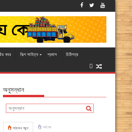
এবারও চামড়ার বাজারে ধস, বিপাকে ব্যবসায়ীর
রীর খবর
শিল্প সাহিত্য
প্রবাস
চিঠিপত্র
অনুসন্ধান
সর্বশেষ
পাঠকের পছন্দ