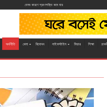
তি কমে যায়
আর্জেন্টিনার ঘাড়ে ফ্রান্সের নিশ্বাস
অর্থনীতি
খেলা
বিনোদন
লাইফস্টাইল
ফিচার
শিক্ষা
চাক