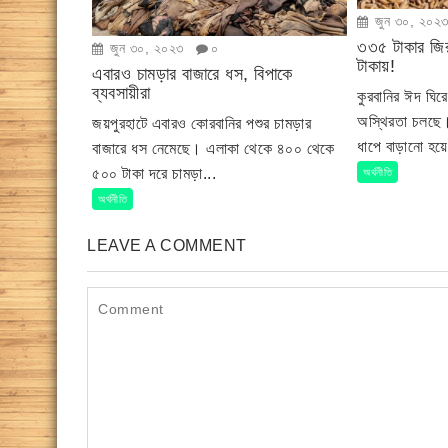
জুন ৩০, ২০২
৩৩৫ টাকার জি
জুন ৩০, ২০২৩
০
টাকায়!
এবারও চামড়ার বাজারে ধস, বিপাকে
ব্যবসায়ীরা
কুরবানির ঈদ ঘির
অস্থিরতা চলছে।
জয়পুরহাটে এবারও কোরবানির পশুর চামড়ার
ধাপে বাড়ানো হয়
বাজারে ধস নেমেছে। এলাকা থেকে ৪০০ থেকে
৫০০ টাকা দরে চামড়া...
অর্থনীতি
অর্থনীতি
LEAVE A COMMENT