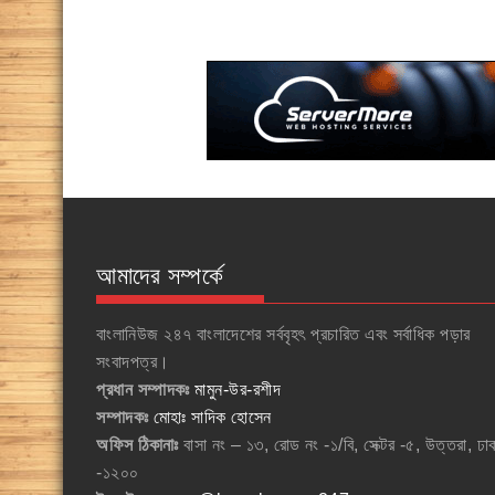
আমাদের সম্পর্কে
বাংলানিউজ ২৪৭ বাংলাদেশের সর্ববৃহৎ প্রচারিত এবং সর্বাধিক পড়ার
সংবাদপত্র।
প্রধান সম্পাদকঃ
মামুন-উর-রশীদ
সম্পাদকঃ
মোহাঃ সাদিক হোসেন
অফিস ঠিকানাঃ
বাসা নং – ১৩, রোড নং -১/বি, সেক্টর -৫, উত্তরা, ঢা
-১২০০