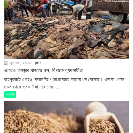
জুন ৩০, ২০২৩
০
এবারও চামড়ার বাজারে ধস, বিপাকে ব্যবসায়ীরা
জয়পুরহাটে এবারও কোরবানির পশুর চামড়ার বাজারে ধস নেমেছে। এলাকা থেকে
৪০০ থেকে ৫০০ টাকা দরে চামড়া...
অর্থনীতি