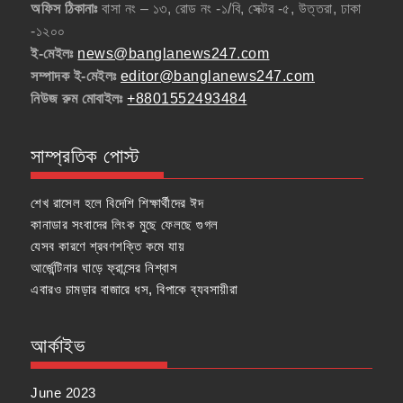
অফিস ঠিকানাঃ
বাসা নং – ১৩, রোড নং -১/বি, সেক্টর -৫, উত্তরা, ঢাকা
-১২০০
ই-মেইলঃ
news@banglanews247.com
সম্পাদক ই-মেইলঃ
editor@banglanews247.com
নিউজ রুম মোবাইলঃ
+8801552493484
সাম্প্রতিক পোস্ট
শেখ রাসেল হলে বিদেশি শিক্ষার্থীদের ঈদ
কানাডার সংবাদের লিংক মুছে ফেলছে গুগল
যেসব কারণে শ্রবণশক্তি কমে যায়
আর্জেন্টিনার ঘাড়ে ফ্রান্সের নিশ্বাস
এবারও চামড়ার বাজারে ধস, বিপাকে ব্যবসায়ীরা
আর্কাইভ
June 2023