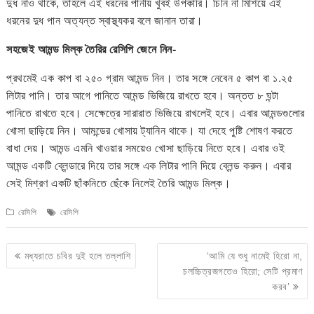
দুধ নাও থাকে, তাহলে এই ধরনের পানীয় খুবই উপকারি। চিনি না মিশিয়ে এই
ধরনের দুধ পান অত্যন্ত স্বাস্থ্যকর বলে জানান তারা।
সহজেই আমন্ড মিল্ক তৈরির রেসিপি জেনে নিন-
প্রথমেই এক কাপ বা ২৫০ গ্রাম আমন্ড নিন। তার সঙ্গে নেবেন ৫ কাপ বা ১.২৫
লিটার পানি। তার আগে পানিতে আমন্ড ভিজিয়ে রাখতে হবে। অন্তত ৮ ঘন্টা
পানিতে রাখতে হবে। সেক্ষেত্রে সারারাত ভিজিয়ে রাখলেই হবে। এবার আমন্ডগুলোর
খোসা ছাড়িয়ে নিন। আমন্ডের খোসায় ট্যানিন থাকে। যা দেহে পুষ্টি শোষণ করতে
বাধা দেয়। আমন্ড এমনি খাওয়ার সময়েও খোসা ছাড়িয়ে নিতে হবে। এবার ওই
আমন্ড একটি ব্লেন্ডারে দিয়ে তার সঙ্গে এক লিটার পানি দিয়ে ব্লেন্ড করুন। এবার
সেই মিশ্রণ একটি ছাঁকনিতে ছেঁকে নিলেই তৈরি আমন্ড মিল্ক।
রেসিপি
রেসিপি
Post
মধ্যরাতে চবির দুই হলে তল্লাশি
‘আমি যে শুধু নামেই হিরো না,
navigation
চলচ্চিত্রজগতেও হিরো; সেটি প্রমাণ
করব’