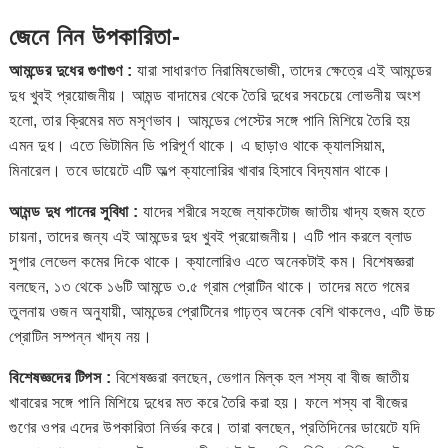
জেনে নিন উপকারিতা-
আমন্ডের দুধের গুণাগুণ :
যারা সাধারণত নিরামিষভোজী, তাদের ক্ষেত্রে এই আমন্ডের
দুধ খুবই প্রয়োজনীয়। আমন্ড বাদামের থেকে তৈরি দুধের সবচেয়ে লোভনীয় অংশ
হলো, তার ক্রিমের মত মসৃণভাব। আমন্ডের পেস্টের সঙ্গে পানি মিশিয়ে তৈরি হয়
এমন দুধ। এতে ভিটামিন ডি পরিপূর্ণ থাকে। এ ছাড়াও থাকে ক্যালসিয়াম,
মিনারেল। তবে ডায়েটে এটি অল্প ক্যালোরির খাবার হিসাবে বিদ্যমান থাকে।
আমন্ড দুধ পানের সুবিধা :
যাদের শরীরে সহজে ল্যাকটোজ জাতীয় খাদ্য হজম হতে
চায়না, তাদের জন্য এই আমন্ডের দুধ খুবই প্রয়োজনীয়। এটি পান করলে ব্লাড
সুগার লেভেল কমের দিকে থাকে। ক্যালোরিও এতে অনেকটাই কম। বিশেষজ্ঞরা
বলছেন, ১৩ থেকে ১৬টি আমন্ডে ৩.৫ গ্রাম প্রোটিন থাকে। তাদের মতে গমের
তুলনায় ওজন অনুযায়ী, আমন্ডের প্রোটিনের গাঢ়ত্ব অনেক বেশি থাকলেও, এটি উচ্চ
প্রোটিন সম্পন্ন খাদ্য নয়।
বিশেষজ্ঞদের টিপস :
বিশেষজ্ঞরা বলছেন, ভেগান মিল্ক হল শস্য বা বীজ জাতীয়
খাবারের সঙ্গে পানি মিশিয়ে দুধের মত করে তৈরি করা হয়। ফলে শস্য বা বীজের
গুণের ওপর এদের উপকারিতা নির্ভর করে। তারা বলছেন, প্রতিদিনের ডায়েটে যদি