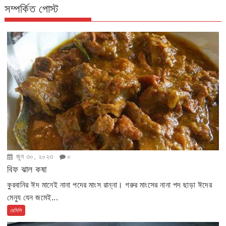
সম্পর্কিত পোস্ট
জুন ৩০, ২০২৩
০
বিফ ঝাল কষা
কুরবানির ঈদ মানেই নানা পদের মাংস রান্না। গরুর মাংসের নানা পদ ছাড়া ঈদের
মেন্যু যেন জমেই...
রেসিপি