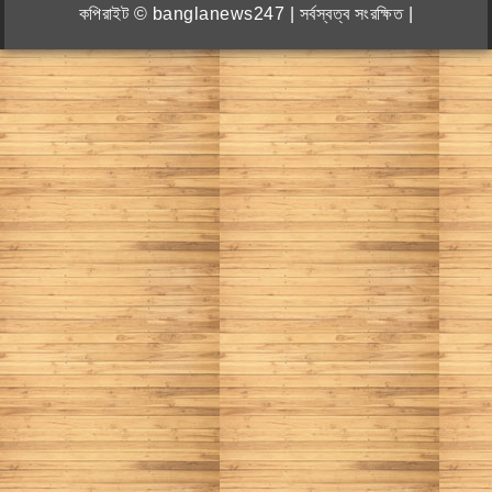
কপিরাইট © banglanews247 | সর্বস্বত্ব সংরক্ষিত |