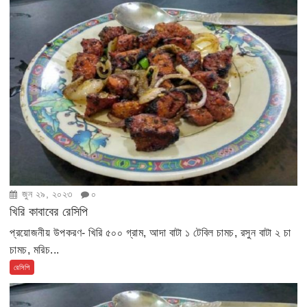
জুন ২৯, ২০২৩
০
খিরি কাবাবের রেসিপি
প্রয়োজনীয় উপকরণ- খিরি ৫০০ গ্রাম, আদা বাটা ১ টেবিল চামচ, রসুন বাটা ২ চা
চামচ, মরিচ...
রেসিপি