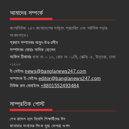
আমাদের সম্পর্কে
বাংলানিউজ ২৪৭ বাংলাদেশের সর্ববৃহৎ প্রচারিত এবং সর্বাধিক পড়ার
সংবাদপত্র।
প্রধান সম্পাদকঃ
মামুন-উর-রশীদ
সম্পাদকঃ
মোহাঃ সাদিক হোসেন
অফিস ঠিকানাঃ
বাসা নং – ১৩, রোড নং -১/বি, সেক্টর -৫, উত্তরা, ঢাকা
-১২০০
ই-মেইলঃ
news@banglanews247.com
সম্পাদক ই-মেইলঃ
editor@banglanews247.com
নিউজ রুম মোবাইলঃ
+8801552493484
সাম্প্রতিক পোস্ট
শেখ রাসেল হলে বিদেশি শিক্ষার্থীদের ঈদ
কানাডার সংবাদের লিংক মুছে ফেলছে গুগল