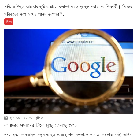
পবিত্র ঈদুল আজহার ছুটি কাটাতে ক্যাম্পাস ছেড়েছেন প্রায় সব শিক্ষার্থী। নিজের
পরিবারের সঙ্গে ঈদের আনন্দ ভাগাভাগি...
শিক্ষা
জুন ৩০, ২০২৩
০
কানাডার সংবাদের লিংক মুছে ফেলছে গুগল
গণমাধ্যম সংক্রান্ত নতুন আইন করেছে গত সপ্তাহে কানাডা সরকার৷ সেই আইন