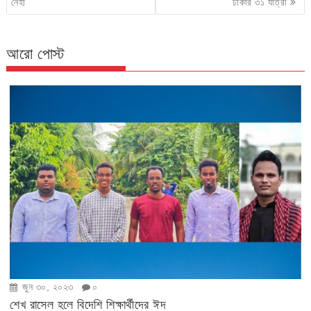
navigation
নেহা
ঢাকার ৩১ যাত্রী
আরো পোস্ট
জুন ৩০, ২০২৩
০
শেখ রাসেল হলে বিদেশি শিক্ষার্থীদের ঈদ