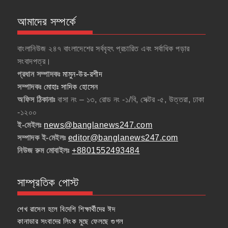
আমাদের সম্পর্কে
বাংলানিউজ ২৪৭ বাংলাদেশের সর্ববৃহৎ প্রচারিত এবং সর্বাধিক পড়ার
সংবাদপত্র।
প্রধান সম্পাদকঃ
মামুন-উর-রশীদ
সম্পাদকঃ
মোহাঃ সাদিক হোসেন
অফিস ঠিকানাঃ
বাসা নং – ১৩, রোড নং -১/বি, সেক্টর -৫, উত্তরা, ঢাকা
-১২০০
ই-মেইলঃ
news@banglanews247.com
সম্পাদক ই-মেইলঃ
editor@banglanews247.com
নিউজ রুম মোবাইলঃ
+8801552493484
সাম্প্রতিক পোস্ট
শেখ রাসেল হলে বিদেশি শিক্ষার্থীদের ঈদ
কানাডার সংবাদের লিংক মুছে ফেলছে গুগল