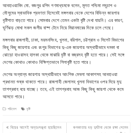
আবহাওয়াবিদ মো. বজলুর রশিদ গণমাধ্যমকে বলেন, মূলত পশ্চিমা লঘুচাপ ও
মৌসুমের স্বাভাবিক প্রবণতা হিসেবেই মঙ্গলবার থেকে দেশের বিভিন্ন জায়গায়
বৃষ্টিপাত বাড়তে পারে। সোমবার দেশে তেমন একটা বৃষ্টি দেখা যায়নি। এর কারণ,
ঘূর্ণিঝড় মোখা সকল জলীয় বাষ্প টেনে নিয়ে মিয়ানমারের দিকে চলে গেছে।
মঙ্গলবার রাজশাহী, ঢাকা, ময়মনসিংহ, খুলনা, বরিশাল, চট্টগ্রাম ও সিলেট বিভাগের
কিছু কিছু জায়গায় এবং রংপুর বিভাগের দু-এক জায়গায় অস্থায়ীভাবে দমকা বা
ঝোড়ো হাওয়াসহ হালকা থেকে মাঝারি বৃষ্টি বা বজ্রসহ বৃষ্টি হতে পারে। সেই সঙ্গে
দেশের কোথাও কোথাও বিক্ষিপ্তভাবে শিলাবৃষ্টি হতে পারে।
দেশের অন্যান্য জায়গায় অস্থায়ীভাবে আংশিক মেঘলা আকাশসহ আবহাওয়া
প্রধানত শুষ্ক থাকতে পারে। রাজশাহী জেলাসহ খুলনা বিভাগের ওপর দিয়ে মৃদু
তাপপ্রবাহ বয়ে যাচ্ছে। তবে, এই তাপপ্রবাহ আজ কিছু কিছু জায়গা থেকে কমে
আসতে পারে।
পরিবেশ
বৃষ্টি
Post
বিয়ের আগেই অন্তঃসত্ত্বা হয়েছিলেন
কলকাতায় বড় দুর্ঘটনা থেকে রক্ষা পেলেন