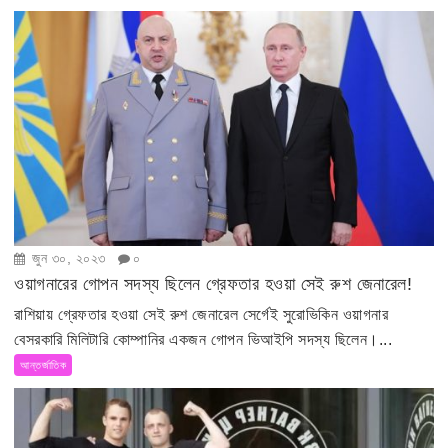
জুন ৩০, ২০২৩
০
ওয়াগনারের গোপন সদস্য ছিলেন গ্রেফতার হওয়া সেই রুশ জেনারেল!
রাশিয়ায় গ্রেফতার হওয়া সেই রুশ জেনারেল সের্গেই সুরোভিকিন ওয়াগনার
বেসরকারি মিলিটারি কোম্পানির একজন গোপন ভিআইপি সদস্য ছিলেন।...
আন্তর্জাতিক