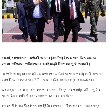
সাংহাই কোঅপারেশন অর্গানাইজেশনের (এসসিও) বৈঠকে যোগ দিতে ভারতের
গোয়ায় পৌঁছেছেন পাকিস্তানের পররাষ্ট্রমন্ত্রী বিলাওয়াল ভুট্টো জারদারি।
বৃহস্পতি ও শুক্রবার সাংহাই কোঅপারেশন অর্গানাইজেশনের পররাষ্ট্রমন্ত্রী সম্মেলনে
যোগ দিতে ভারতে এলেন তিনি। খবর ভারতীয় সংবাদ সংস্থা এএনআইয়ের।
এর মাধ্যমে ১২ বছর পর ভারতে পা রাখলেন পাকিস্তানের পররাষ্ট্রমন্ত্রী। ভুট্টোর
আগে হিনা রাব্বানি খাঁ ২০১১ সালে ভারত সফর করেছিলেন।
গোয়াগামী বিমানে উঠে বিলাওয়াল টুইটারে লেখেন— ‘বৈঠকে যোগ দেওয়ার জন্য