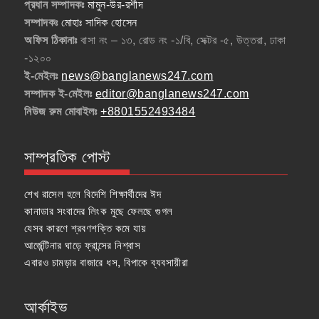
প্রধান সম্পাদকঃ
মামুন-উর-রশীদ
সম্পাদকঃ
মোহাঃ সাদিক হোসেন
অফিস ঠিকানাঃ
বাসা নং – ১৩, রোড নং -১/বি, সেক্টর -৫, উত্তরা, ঢাকা
-১২০০
ই-মেইলঃ
news@banglanews247.com
সম্পাদক ই-মেইলঃ
editor@banglanews247.com
নিউজ রুম মোবাইলঃ
+8801552493484
সাম্প্রতিক পোস্ট
শেখ রাসেল হলে বিদেশি শিক্ষার্থীদের ঈদ
কানাডার সংবাদের লিংক মুছে ফেলছে গুগল
যেসব কারণে শ্রবণশক্তি কমে যায়
আর্জেন্টিনার ঘাড়ে ফ্রান্সের নিশ্বাস
এবারও চামড়ার বাজারে ধস, বিপাকে ব্যবসায়ীরা
আর্কাইভ