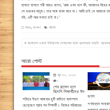
হাসতে হাসতে পরী আরও বলেন, ‘রাজ এখন বলে কী, আমাদের বিয়ের কা
সে ভয়ংকর মানুষ। তার সঙ্গে থাকা যাবে না। আমি চাই সে আমাকে 
বউ, এটি আর শুনতে চাই না।’
,
ফিচার
বিনোদন
পরীমনি
Post
বাংলাদেশ এখনো ইউরোপের দেশগুলোর মতো দুরবস্থায় পড়েনি: প্রধানমন্ত
navigation
আরো পোস্ট
জুন ৩০, ২০২৩
০
শেখ রাসেল হলে
বিদেশি শিক্ষার্থীদের ঈদ
গুগল
পবিত্র ঈদুল আজহার ছুটি কাটাতে ক্যাম্পাস
গণমাধ্যম সংক্র
ছেড়েছেন প্রায় সব শিক্ষার্থী। নিজের পরিবারের
সপ্তাহে কানাডা