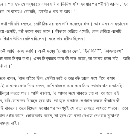
য়েছেন। গত ২৯ মে মধ্যরাতে এসব ছবি ও ভিডিও ফাঁস হওয়ার পর পরীমনি জানান, ‘২০
থেকে সে বাসায়ও ফেরেনি, ফোনটাও ধরে না আর।’
ে কথা পরীমনি বলছেন, সেটি ঠিক নয় বলে দাবি করেছেন রাজ। আর এসব না ছড়ানোর
রিয়ে এসেছি, পরী ভালো করে জানে। কীভাবে বেরিয়ে এসেছি, কেন বেরিয়ে এসেছি,
িয়াস উদ্দিন সেলিম ছিলেন। সঙ্গে তার স্ত্রীও ছিলেন।’
কাতেই আছি, কাজ করছি। এরই মধ্যে “দেয়ালের দেশ”, “ইনফিনিটি”, “কাজলরেখা”
এটা ডাহা মিথ্যা কথা। এসব মিথ্যাচার করে কী লাভ হচ্ছে, তা আমার জানা নাই। আমি
ঝি না।’
মকে বলেন, ‘রাজ বাইরে ছিল, সেলিম ভাই ও তার বউ তাকে সঙ্গে নিয়ে বাসায়
 আমাকে ফোন দিয়ে বলেন, আমি রাজকে সঙ্গে করে নিয়ে তোমার বাসায় আসছি।
ে চিন্তা করতে পার। আমি বললাম, ‘ও আমার সঙ্গে থাকতে চায় না, তা হলে ওই
যদি তোমাদের বিচ্ছেদ হয়ে যায়, তা হলে বাচ্চাকে দেখভাল করতে কীভাবে কী
ছেই থাকবে। তবে বিচ্ছেদ হওয়ার পর অবশ্যই সে বাচ্চা দেখতে আসতে পারবে। তবে
দি রাত ৪টায় আসে, ভোরবেলায় আসে, তা হলে তো বাচ্চা দেখতে দেওয়ার সুযোগই
সমস্যা নাই।’