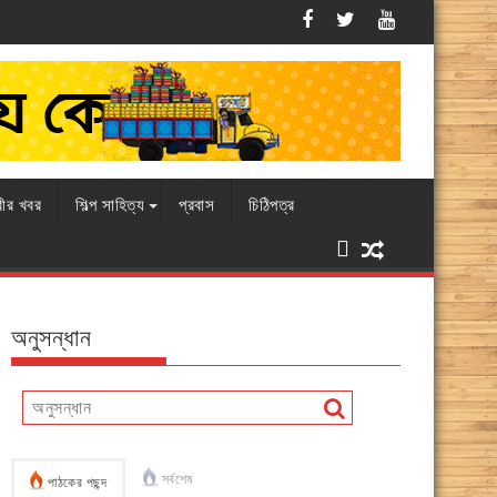
এবারও চামড়ার বাজারে ধস, বিপাকে ব্যবসায়ীর
রীর খবর
শিল্প সাহিত্য
প্রবাস
চিঠিপত্র
অনুসন্ধান
সর্বশেষ
পাঠকের পছন্দ