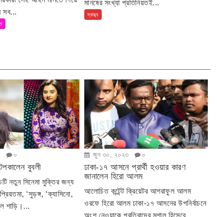
মানষের সংখ্যা প্রতিনিয়তই...
 সব...
স্বাস্থ্য
তি
৩
০
জুন ৩০, ২০২৩
০
টপকালেন বুবলী
ঢাকা-১৭ আসনে প্রার্থী হওয়ার কারণ
জানালেন হিরো আলম
টি নতুন সিনেমা মুক্তির জন্য
আলোচিত কন্টেন্ট ক্রিয়েটর আশরাফুল আলম
্রিয়তমা, ‘সুড়ঙ্গ, ‘ক্যাসিনো,
ওরফে হিরো আলম ঢাকা-১৭ আসনের উপনির্বাচনে
াল শাড়ি।...
অংশ নেওয়াকে প্রতিবাদের মশাল হিসেবে...