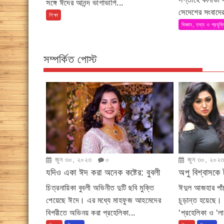
সঙ্গে ঈদের আনন্দ ভাগাভাগি...
সেদেশের সংবাদের
শিক্ষা
বিজ্ঞান, তথ্য ও প্রযুক্
সম্পর্কিত পোস্ট
জুন ৩০, ২০২৩
০
জুন ৩০, ২০২
যদিও একা ঈদ করা অনেক কষ্টের: বুবলী
অপু বিশ্বাসকে 
চিত্রনায়িকা বুবলী অভিনীত দুটি ছবি মুক্তি
ঈদুল আজহার পাঁচ
পেয়েছে ঈদে। এর মধ্যে মাহফুজ আহমেদের
চূড়ান্ত হয়েছে। প
বিপরীতে অভিনয় করা প্রহেলিকা...
‘প্রহেলিকা ও ‘ল