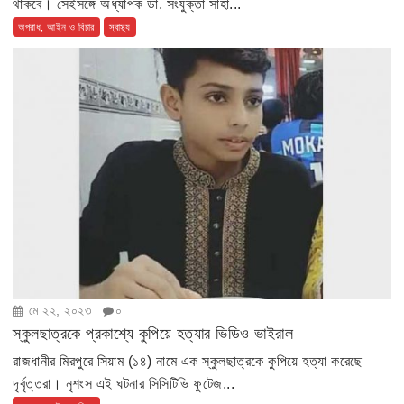
থাকবে। সেইসঙ্গে অধ্যাপক ডা. সংযুক্তা সাহা...
অপরাধ, আইন ও বিচার
স্বাস্থ্য
মে ২২, ২০২৩
০
স্কুলছাত্রকে প্রকাশ্যে কুপিয়ে হত্যার ভিডিও ভাইরাল
রাজধানীর মিরপুরে সিয়াম (১৪) নামে এক স্কুলছাত্রকে কুপিয়ে হত্যা করেছে
দৃর্বৃত্তরা। নৃশংস এই ঘটনার সিসিটিভি ফুটেজ...