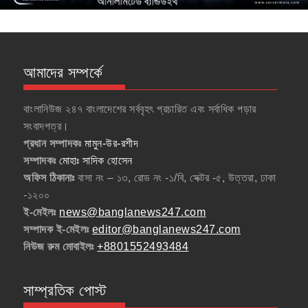
আমাদের সম্পর্কে
বাংলানিউজ ২৪৭ বাংলাদেশের সর্ববৃহৎ প্রচারিত এবং সর্বাধিক পড়ার
সংবাদপত্র।
প্রধান সম্পাদকঃ
মামুন-উর-রশীদ
সম্পাদকঃ
মোহাঃ সাদিক হোসেন
অফিস ঠিকানাঃ
বাসা নং – ১৩, রোড নং -১/বি, সেক্টর -৫, উত্তরা, ঢাকা
-১২০০
ই-মেইলঃ
news@banglanews247.com
সম্পাদক ই-মেইলঃ
editor@banglanews247.com
নিউজ রুম মোবাইলঃ
+8801552493484
সাম্প্রতিক পোস্ট