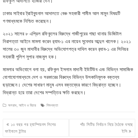
রফিকুল আদালতে হাজিরা দেন।
ঢাকার সাইবার ট্রাইব্যুনাল আদালতে বেঞ্চ সহকারী শামীম আল মামুন বিষয়টি
গণমাধ্যমকে নিশ্চিত করেছেন।
২০২১ সালের ৮ এপ্রিল রফিকুলের বিরুদ্ধে গাজীপুরের গাছা থানায় ডিজিটাল
নিরাপত্তা আইনে মামলা করেন র‌্যাব-১ এর নায়েব সুবেদার আব্দুল খালেক। ২০২১
সালের ৩০ জুন মাদানীর বিরুদ্ধে অভিযোগপত্র দাখিল করেন র‌্যাব-১ এর সিনিয়র
সহকারী পুলিশ সুপার নাজমুল হক।
মামলার অভিযোগে বলা হয়, রফিকুল ইসলাম মাদানী ইউটিউব এবং বিভিন্ন সামাজিক
যোগাযোগমাধ্যমে দেশ ও সরকারের বিরুদ্ধে বিভিন্ন উসকানিমূলক বক্তব্য
ছড়াচ্ছেন। দেশের সাধারণ মানুষ এসব বক্তব্যের কারণে বিভ্রান্ত হচ্ছেন।
বিভ্রান্ত হয়ে তারা দেশের সম্পত্তির ক্ষতি করছেন।
অপরাধ, আইন ও বিচার
শিশুবক্তা
Post
১৩ বছর পর চ্যাম্পিয়নস লিগের
পাঁচ সিটির নির্বাচন নিয়ে বৈঠকে বসছে
navigation
ফাইনালে ইন্টার
ইসি