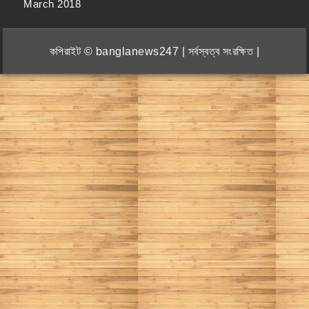
March 2018
কপিরাইট © banglanews247 | সর্বস্বত্ব সংরক্ষিত |