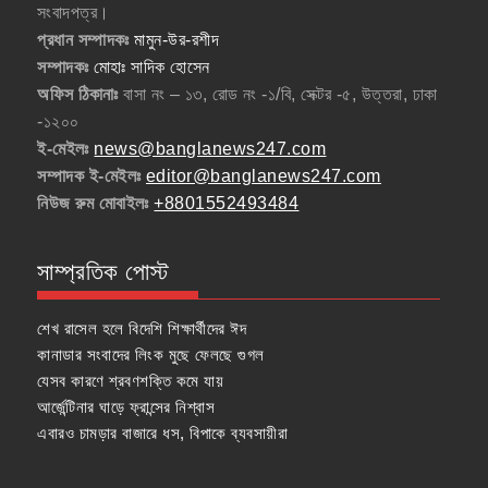
সংবাদপত্র।
প্রধান সম্পাদকঃ
মামুন-উর-রশীদ
সম্পাদকঃ
মোহাঃ সাদিক হোসেন
অফিস ঠিকানাঃ
বাসা নং – ১৩, রোড নং -১/বি, সেক্টর -৫, উত্তরা, ঢাকা
-১২০০
ই-মেইলঃ
news@banglanews247.com
সম্পাদক ই-মেইলঃ
editor@banglanews247.com
নিউজ রুম মোবাইলঃ
+8801552493484
সাম্প্রতিক পোস্ট
শেখ রাসেল হলে বিদেশি শিক্ষার্থীদের ঈদ
কানাডার সংবাদের লিংক মুছে ফেলছে গুগল
যেসব কারণে শ্রবণশক্তি কমে যায়
আর্জেন্টিনার ঘাড়ে ফ্রান্সের নিশ্বাস
এবারও চামড়ার বাজারে ধস, বিপাকে ব্যবসায়ীরা