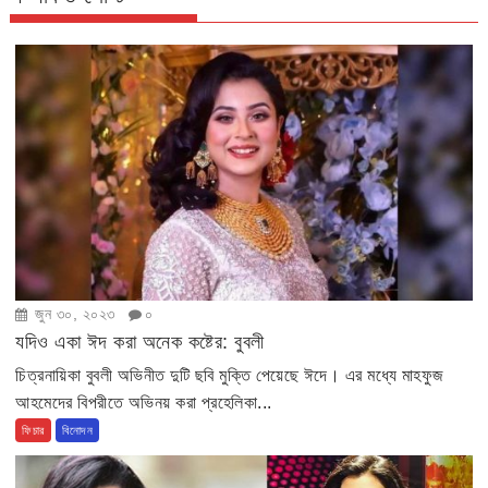
জুন ৩০, ২০২৩
০
যদিও একা ঈদ করা অনেক কষ্টের: বুবলী
চিত্রনায়িকা বুবলী অভিনীত দুটি ছবি মুক্তি পেয়েছে ঈদে। এর মধ্যে মাহফুজ
আহমেদের বিপরীতে অভিনয় করা প্রহেলিকা...
ফিচার
বিনোদন