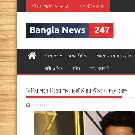
Skip
রবিবার, আগস্ট ৯, ২০২৬
 লিংক মুছে ফেলছে গুগল
সাম্প্রতিক পোস্ট
যেসব কারণে শ্রবণশক্তি কমে
to
content
বাংলাদেশ
আন্তর্জাতিক
বিজ্ঞান, তথ্য ও প্রযুক্তি
নারী ও শিশু
পর্যটন
ফটো গ্যালারি
ভিকির সঙ্গে বিয়ের পর ক্যাটরিনার জীবনে নতুন মোড়
মে ৪, ২০২৩