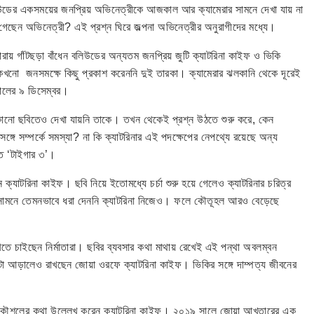
িউডের একসময়ের জনপ্রিয় অভিনেত্রীকে আজকাল আর ক্যামেরার সামনে দেখা যায় না
ছেন অভিনেত্রী? এই প্রশ্ন ঘিরে জল্পনা অভিনেত্রীর অনুরাগীদের মধ্যে।
ারায় গাঁটছড়া বাঁধেন বলিউডের অন্যতম জনপ্রিয় জুটি ক্যাটরিনা কাইফ ও ভিকি
নো জনসমক্ষে কিছু প্রকাশ করেননি দুই তারকা। ক্যামেরার ঝলকানি থেকে দূরেই
সালের ৯ ডিসেম্বর।
োনো ছবিতেও দেখা যায়নি তাকে। তখন থেকেই প্রশ্ন উঠতে শুরু করে, কেন
্গে সম্পর্কে সমস্যা? না কি ক্যাটরিনার এই পদক্ষেপের নেপথ্যে রয়েছে অন্য
ত ‘টাইগার ৩’।
ন ক্যাটরিনা কাইফ। ছবি নিয়ে ইতোমধ্যে চর্চা শুরু হয়ে গেলেও ক্যাটরিনার চরিত্র
র সামনে তেমনভাবে ধরা দেননি ক্যাটরিনা নিজেও। ফলে কৌতূহল আরও বেড়েছে
াখতে চাইছেন নির্মাতারা। ছবির ব্যবসার কথা মাথায় রেখেই এই পন্থা অবলম্বন
টা আড়ালেও রাখছেন জোয়া ওরফে ক্যাটরিনা কাইফ। ভিকির সঙ্গে দাম্পত্য জীবনের
কৌশলের কথা উল্লেখ করেন ক্যাটরিনা কাইফ। ২০১৯ সালে জোয়া আখতারের এক