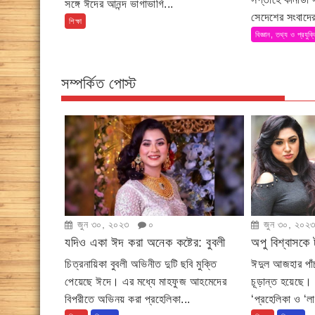
সঙ্গে ঈদের আনন্দ ভাগাভাগি...
সেদেশের সংবাদের
শিক্ষা
বিজ্ঞান, তথ্য ও প্রযুক্
সম্পর্কিত পোস্ট
জুন ৩০, ২০২৩
০
জুন ৩০, ২০২
যদিও একা ঈদ করা অনেক কষ্টের: বুবলী
অপু বিশ্বাসকে 
চিত্রনায়িকা বুবলী অভিনীত দুটি ছবি মুক্তি
ঈদুল আজহার পাঁচ
পেয়েছে ঈদে। এর মধ্যে মাহফুজ আহমেদের
চূড়ান্ত হয়েছে। প
বিপরীতে অভিনয় করা প্রহেলিকা...
‘প্রহেলিকা ও ‘ল