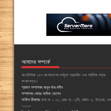
আমাদের সম্পর্কে
বাংলানিউজ ২৪৭ বাংলাদেশের সর্ববৃহৎ প্রচারিত এবং সর্বাধিক পড়ার
সংবাদপত্র।
প্রধান সম্পাদকঃ
মামুন-উর-রশীদ
সম্পাদকঃ
মোহাঃ সাদিক হোসেন
অফিস ঠিকানাঃ
বাসা নং – ১৩, রোড নং -১/বি, সেক্টর -৫, উত্তরা, ঢা
-১২০০