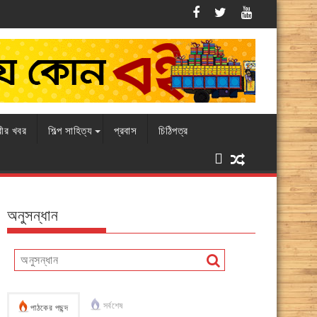
এবারও চামড়ার বাজারে ধস, বিপাকে ব্যবসায়ীরা
রীর খবর
শিল্প সাহিত্য
প্রবাস
চিঠিপত্র
অনুসন্ধান
সর্বশেষ
পাঠকের পছন্দ