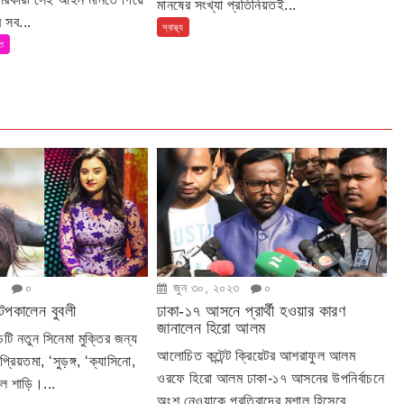
মানষের সংখ্যা প্রতিনিয়তই...
 সব...
স্বাস্থ্য
তি
৩
০
জুন ৩০, ২০২৩
০
টপকালেন বুবলী
ঢাকা-১৭ আসনে প্রার্থী হওয়ার কারণ
জানালেন হিরো আলম
টি নতুন সিনেমা মুক্তির জন্য
আলোচিত কন্টেন্ট ক্রিয়েটর আশরাফুল আলম
্রিয়তমা, ‘সুড়ঙ্গ, ‘ক্যাসিনো,
ওরফে হিরো আলম ঢাকা-১৭ আসনের উপনির্বাচনে
াল শাড়ি।...
অংশ নেওয়াকে প্রতিবাদের মশাল হিসেবে...