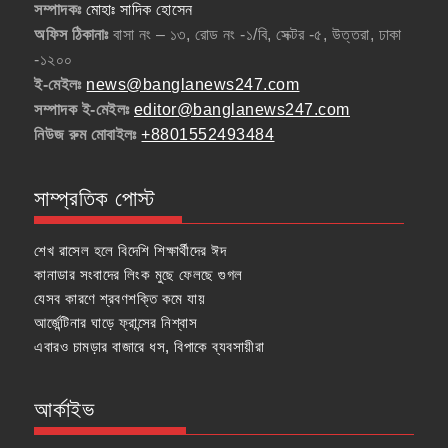
সম্পাদকঃ
মোহাঃ সাদিক হোসেন
অফিস ঠিকানাঃ
বাসা নং – ১৩, রোড নং -১/বি, সেক্টর -৫, উত্তরা, ঢাকা
-১২০০
ই-মেইলঃ
news@banglanews247.com
সম্পাদক ই-মেইলঃ
editor@banglanews247.com
নিউজ রুম মোবাইলঃ
+8801552493484
সাম্প্রতিক পোস্ট
শেখ রাসেল হলে বিদেশি শিক্ষার্থীদের ঈদ
কানাডার সংবাদের লিংক মুছে ফেলছে গুগল
যেসব কারণে শ্রবণশক্তি কমে যায়
আর্জেন্টিনার ঘাড়ে ফ্রান্সের নিশ্বাস
এবারও চামড়ার বাজারে ধস, বিপাকে ব্যবসায়ীরা
আর্কাইভ