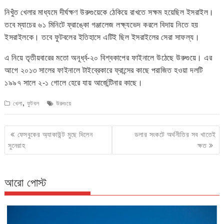
নিখুঁত খেলার মাধ্যমে দীর্ঘক্ষণ উরুগুয়েকে ঠেকিয়ে রাখতে সক্ষম হয়েছিল ইসরাইল।
তবে ম্যাচের ৬১ মিনিটে ফ্রাঙ্কো গঞ্জালেজ লক্ষ্যভেদ করলে বিদায় নিতে হয়
ইসরাইলকে। তবে ফুটবলের ইতিহাসে এটিই ছিল ইসরাইলের সেরা সাফল্য।
এ নিয়ে তৃতীয়বারের মতো অনূর্ধ্ব-২০ বিশ্বকাপের ফাইনালে উঠেছে উরুগুয়ে। এর
আগে ২০১৩ সালের ফাইনালে টাইব্রেকারে ফ্রান্সের কাছে পরাজিত হওয়া দলটি
১৯৯৭ সালে ২-১ গোলে হেরে যায় আর্জেন্টিনার কাছে।
,
খেলা
ফুটবল
উরুগুয়ে
Post
ফেসবুকের অ্যাকাউন্ট মুছে দিলেন
ডলার সংকটে অর্থনীতির সব খাতেই
navigation
সুনেরাহ
ক্ষত
আরো পোস্ট