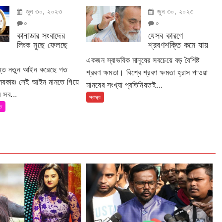
জুন ৩০, ২০২৩
জুন ৩০, ২০২৩
০
০
কানাডার সংবাদের
যেসব কারণে
লিংক মুছে ফেলছে
শ্রবণশক্তি কমে যায়
একজন স্বাভবিক মানুষের সবচেয়ে বড় বৈশিষ্ট
ান্ত নতুন আইন করেছে গত
শ্রবণ ক্ষমতা। বিশ্বে শ্রবণ ক্ষমতা হ্রাস পাওয়া
 সরকার৷ সেই আইন মানতে গিয়ে
মানষের সংখ্যা প্রতিনিয়তই...
 সব...
স্বাস্থ্য
তি