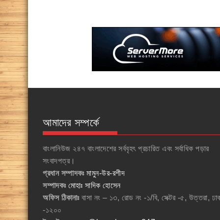
আমাদের সম্পর্কে
বাংলানিউজ ২৪৭ বাংলাদেশের সর্ববৃহৎ প্রচারিত এবং সর্বাধিক পড়ার
সংবাদপত্র।
প্রধান সম্পাদকঃ
মামুন-উর-রশীদ
সম্পাদকঃ
মোহাঃ সাদিক হোসেন
অফিস ঠিকানাঃ
বাসা নং – ১৩, রোড নং -১/বি, সেক্টর -৫, উত্তরা, ঢা
-১২০০