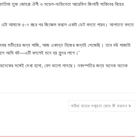
পী ফাতিমা তুজ জোহরা ঐশী ও মডেল-অভিনেতা আরেফিন জিলানী সাকিবের বিয়ের
নে হয় এটা আমাকে ৫-৭ বছর পর জিজ্ঞেস করলে একটা ডেট বলতে পারব। আপাতত বলতে
ময় শুটিংয়ের জন্য সাজি, আজ একান্ত নিজের জন্যই সেজেছি। তবে বউ সাজাটা
বলে আমি বউ—এটি বললেই মনে হয় সুন্দর লাগে।’
অনেকের সঙ্গেই দেখা হলো, বেশ ভালো লাগছে। নবদম্পতির জন্য অনেক অনেক
নারীরা হাড়ের ভঙ্গুরতা রোধে কী করবেন