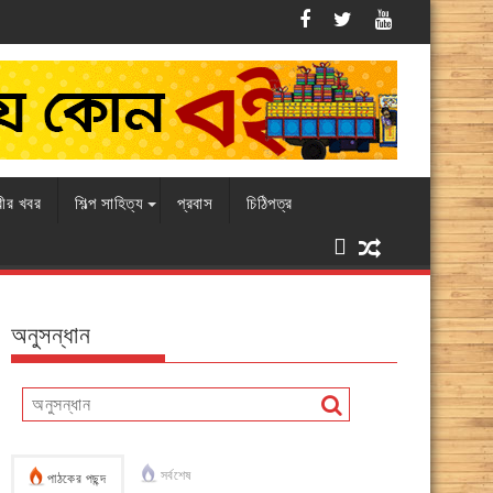
এবারও চামড়ার বাজারে ধস, বিপাকে ব্যবসায়ীরা
রীর খবর
শিল্প সাহিত্য
প্রবাস
চিঠিপত্র
অনুসন্ধান
সর্বশেষ
পাঠকের পছন্দ