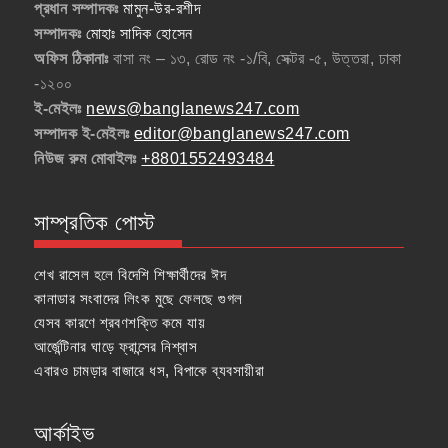
প্রধান সম্পাদকঃ
মামুন-উর-রশীদ
সম্পাদকঃ
মোহাঃ সাদিক হোসেন
অফিস ঠিকানাঃ
বাসা নং – ১৩, রোড নং -১/বি, সেক্টর -৫, উত্তরা, ঢাকা
-১২০০
ই-মেইলঃ
news@banglanews247.com
সম্পাদক ই-মেইলঃ
editor@banglanews247.com
নিউজ রুম মোবাইলঃ
+8801552493484
সাম্প্রতিক পোস্ট
শেখ রাসেল হলে বিদেশি শিক্ষার্থীদের ঈদ
কানাডার সংবাদের লিংক মুছে ফেলছে গুগল
যেসব কারণে শ্রবণশক্তি কমে যায়
আর্জেন্টিনার ঘাড়ে ফ্রান্সের নিশ্বাস
এবারও চামড়ার বাজারে ধস, বিপাকে ব্যবসায়ীরা
আর্কাইভ