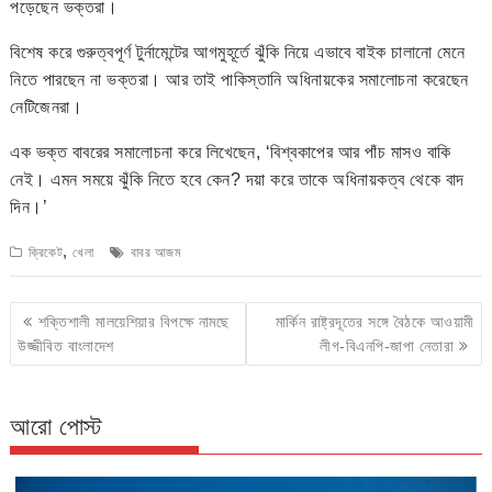
পড়েছেন ভক্তরা।
বিশেষ করে গুরুত্বপূর্ণ টুর্নামেন্টের আগমুহূর্তে ঝুঁকি নিয়ে এভাবে বাইক চালানো মেনে
নিতে পারছেন না ভক্তরা। আর তাই পাকিস্তানি অধিনায়কের সমালোচনা করেছেন
নেটিজেনরা।
এক ভক্ত বাবরের সমালোচনা করে লিখেছেন, ‘বিশ্বকাপের আর পাঁচ মাসও বাকি
নেই। এমন সময়ে ঝুঁকি নিতে হবে কেন? দয়া করে তাকে অধিনায়কত্ব থেকে বাদ
দিন।’
,
ক্রিকেট
খেলা
বাবর আজম
Post
শক্তিশালী মালয়েশিয়ার বিপক্ষে নামছে
মার্কিন রাষ্ট্রদূতের সঙ্গে বৈঠকে আওয়ামী
navigation
উজ্জীবিত বাংলাদেশ
লীগ-বিএনপি-জাপা নেতারা
আরো পোস্ট