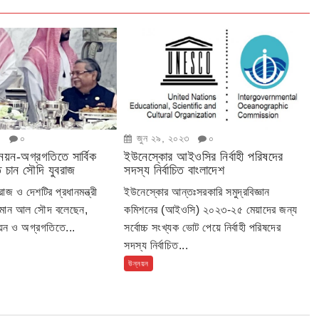
৩
০
জুন ২৯, ২০২৩
০
নয়ন-অগ্রগতিতে সার্বিক
ইউনেস্কোর আইওসির নির্বাহী পরিষদের
 চান সৌদি যুবরাজ
সদস্য নির্বাচিত বাংলাদেশ
জ ও দেশটির প্রধানমন্ত্রী
ইউনেস্কোর আন্তঃসরকারি সমুদ্রবিজ্ঞান
ালমান আল সৌদ বলেছেন,
কমিশনের (আইওসি) ২০২৩-২৫ মেয়াদের জন্য
নয়ন ও অগ্রগতিতে...
সর্বোচ্চ সংখ্যক ভোট পেয়ে নির্বাহী পরিষদের
সদস্য নির্বাচিত...
উন্নয়ন