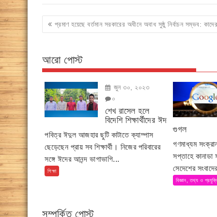
Post
প্রমাণ হয়েছে বর্তমান সরকারের অধীনে অবাধ সুষ্ঠু নির্বাচন সম্ভব: কাদে
navigation
আরো পোস্ট
জুন ৩০, ২০২৩
০
শেখ রাসেল হলে
বিদেশি শিক্ষার্থীদের ঈদ
গুগল
পবিত্র ঈদুল আজহার ছুটি কাটাতে ক্যাম্পাস
গণমাধ্যম সংক্র
ছেড়েছেন প্রায় সব শিক্ষার্থী। নিজের পরিবারের
সপ্তাহে কানাডা
সঙ্গে ঈদের আনন্দ ভাগাভাগি...
সেদেশের সংবাদের
শিক্ষা
বিজ্ঞান, তথ্য ও প্রযুক্
সম্পর্কিত পোস্ট