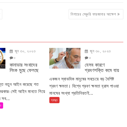
র
নিগারের সেঞ্চুরি ফারজানার আক্ষেপ
জুন ৩০, ২০২৩
জুন ৩০, ২০২৩
০
০
কানাডার সংবাদের
যেসব কারণে
লিংক মুছে ফেলছে
শ্রবণশক্তি কমে যায়
একজন স্বাভবিক মানুষের সবচেয়ে বড় বৈশিষ্ট
ান্ত নতুন আইন করেছে গত
শ্রবণ ক্ষমতা। বিশ্বে শ্রবণ ক্ষমতা হ্রাস পাওয়া
 সরকার৷ সেই আইন মানতে গিয়ে
মানষের সংখ্যা প্রতিনিয়তই...
 সব...
স্বাস্থ্য
তি