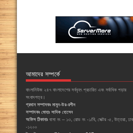
আমাদের সম্পর্কে
বাংলানিউজ ২৪৭ বাংলাদেশের সর্ববৃহৎ প্রচারিত এবং সর্বাধিক পড়ার
সংবাদপত্র।
প্রধান সম্পাদকঃ
মামুন-উর-রশীদ
সম্পাদকঃ
মোহাঃ সাদিক হোসেন
অফিস ঠিকানাঃ
বাসা নং – ১৩, রোড নং -১/বি, সেক্টর -৫, উত্তরা, ঢা
-১২০০