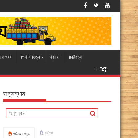
এবারও চামড়ার বাজারে ধস, বিপাকে ব্যবসায়ীরা
রীর খবর
শিল্প সাহিত্য
প্রবাস
চিঠিপত্র
অনুসন্ধান
সর্বশেষ
পাঠকের পছন্দ