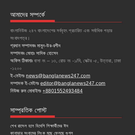
আমাদের সম্পর্কে
বাংলানিউজ ২৪৭ বাংলাদেশের সর্ববৃহৎ প্রচারিত এবং সর্বাধিক পড়ার
সংবাদপত্র।
প্রধান সম্পাদকঃ
মামুন-উর-রশীদ
সম্পাদকঃ
মোহাঃ সাদিক হোসেন
অফিস ঠিকানাঃ
বাসা নং – ১৩, রোড নং -১/বি, সেক্টর -৫, উত্তরা, ঢাকা
-১২০০
ই-মেইলঃ
news@banglanews247.com
সম্পাদক ই-মেইলঃ
editor@banglanews247.com
নিউজ রুম মোবাইলঃ
+8801552493484
সাম্প্রতিক পোস্ট
শেখ রাসেল হলে বিদেশি শিক্ষার্থীদের ঈদ
কানাডার সংবাদের লিংক মুছে ফেলছে গুগল