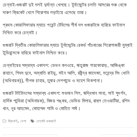
চেন্নাই-গুজরাট দুই দলই দুর্দান্ত খেলছে। টুর্নামেন্টের চলতি আসরের শুরু থেকে
দারুণ ক্রিকেট খেলে শিরোপার লড়াইয়ে এসেছে তারা।
প্রথম কোয়ালিফায়ার ম্যাচে পয়েন্ট টেবিলের শীর্ষ দল গুজরাটকে হারিয়ে ফাইনাল
নিশ্চিত করে চেন্নাই।
গুজরাট দ্বিতীয় কোয়ালিফায়ার ম্যাচে টুর্নামেন্টের রেকর্ড পাঁচবারের শিরোপাজয়ী মুম্বাই
ইন্ডিয়ান্সকে হারিয়ে ফাইনাল নিশ্চিত করে।
চেন্নাইয়ের সম্ভাব্য একাদশ: ডেভন কনওয়ে, ঋতুরাজ গায়কোয়াড়, আজিঙ্কা
রাহানে, শিবম দুবে, অম্বাতি রাইডু, মইন আলি, রবীন্দ্র জাদেজা, মহেন্দ্র সিং ধোনি
(অধিনায়ক)), দীপক চাহার, তুষার দেশপান্ডে ও মহেশ থিকশানা।
গুজরাট টাইটানসের সম্ভাব্য একাদশ: শুভমান গিল, ঋদ্ধিমান সাহা, সাই সুদর্শন,
হার্দিক পান্ডিয়া (অধিনায়ক), বিজয় শঙ্কর, ডেভিড মিলার, রাহুল তেওয়াটিয়া, রশিদ
খান, নূর আহমেদ, মোহাম্মদ শামি ও মোহিত শর্মা।
,
ক্রিকেট
খেলা
চেন্নাই-গুজরাটে