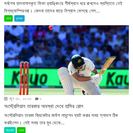
সর্বশেষ হালনাগাদকৃত ফিফা র‍্যাঙ্কিংয়ে শীর্ষস্থান ধরে রাখলেও স্বস্তিতে নেই
বিশ্বচ্যাম্পিয়নরা। কেননা তাদের ঘাড়ে নিশ্বাস ফেলছে গেল...
খেলা
ফুটবল
জুন ৩০, ২০২৩
০
অস্ট্রেলিয়ান তারকার অবস্থা দেখে হাসির রোল
অস্ট্রেলিয়ান তারকা ক্রিকেটার মার্নাস লাবুশেন ব্যাট করার সময় গ্লাভস ঠিক
করছিলেন। সেই সময় তার মুখ থেকে...
ক্রিকেট
খেলা