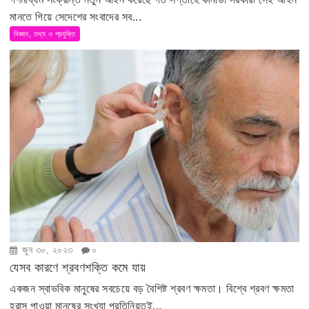
মানতে গিয়ে সেদেশের সংবাদের সব...
বিজ্ঞান, তথ্য ও প্রযুক্তি
জুন ৩০, ২০২৩
০
যেসব কারণে শ্রবণশক্তি কমে যায়
একজন স্বাভবিক মানুষের সবচেয়ে বড় বৈশিষ্ট শ্রবণ ক্ষমতা। বিশ্বে শ্রবণ ক্ষমতা
হ্রাস পাওয়া মানষের সংখ্যা প্রতিনিয়তই...