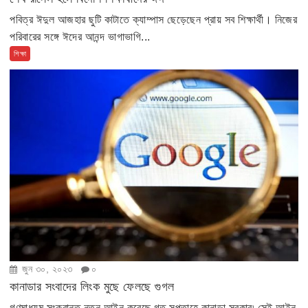
পবিত্র ঈদুল আজহার ছুটি কাটাতে ক্যাম্পাস ছেড়েছেন প্রায় সব শিক্ষার্থী। নিজের
পরিবারের সঙ্গে ঈদের আনন্দ ভাগাভাগি...
শিক্ষা
জুন ৩০, ২০২৩
০
কানাডার সংবাদের লিংক মুছে ফেলছে গুগল
গণমাধ্যম সংক্রান্ত নতুন আইন করেছে গত সপ্তাহে কানাডা সরকার৷ সেই আইন