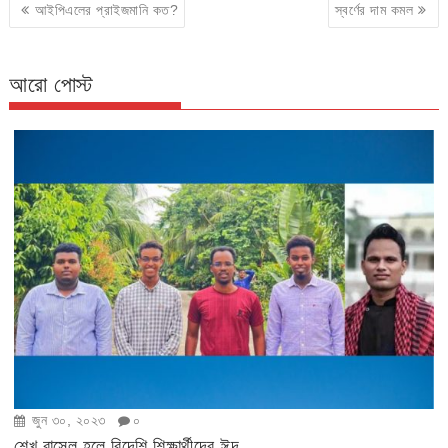
Post
আইপিএলের প্রাইজমানি কত?
স্বর্ণের দা‌ম কমল
navigation
আরো পোস্ট
জুন ৩০, ২০২৩
০
শেখ রাসেল হলে বিদেশি শিক্ষার্থীদের ঈদ