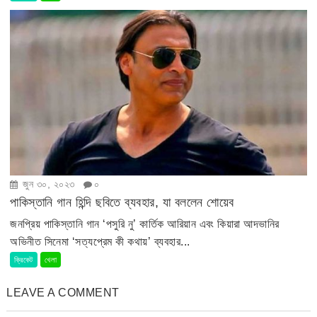
জুন ৩০, ২০২৩
০
পাকিস্তানি গান হিন্দি ছবিতে ব্যবহার, যা বললেন শোয়েব
জনপ্রিয় পাকিস্তানি গান ‘পসুরি নু’ কার্তিক আরিয়ান এবং কিয়ারা আদভানির
অভিনীত সিনেমা ‘সত্যপ্রেম কী কথায়’ ব্যবহার...
ক্রিকেট
খেলা
LEAVE A COMMENT