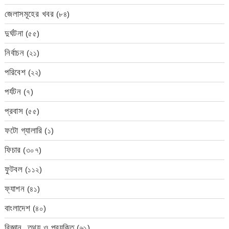
জেলাসমূহের খবর
(৮৪)
দুর্ঘটনা
(৫৫)
নির্বাচন
(২১)
পরিবেশ
(২২)
পর্যটন
(৭)
প্রবাস
(৫৫)
ফটো গ্যালারি
(১)
ফিচার
(৩০৭)
ফুটবল
(১১২)
ফ্যাশন
(৪১)
বাংলাদেশ
(৪০)
বিজ্ঞান, তথ্য ও প্রযুক্তি
(৬১)