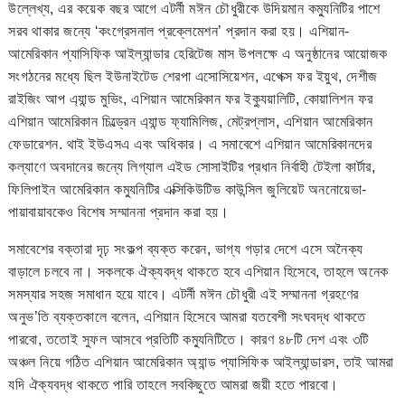
উল্লেখ্য, এর কয়েক বছর আগে এটর্নী মঈন চৌধুরীকে উদিয়মান কম্যুনিটির পাশে
সরব থাকার জন্যে ‘কংগ্রেসনাল প্রক্লেমেশন’ প্রদান করা হয়। এশিয়ান-
আমেরিকান প্যাসিফিক আইল্যান্ডার হেরিটেজ মাস উপলক্ষে এ অনুষ্ঠানের আয়োজক
সংগঠনের মধ্যে ছিল ইউনাইটেড শেরপা এসোসিয়েশন, এপেক্স ফর ইয়ুথ, দেশীজ
রাইজিং আপ এ্যান্ড মুভিং, এশিয়ান আমেরিকান ফর ইক্যুয়ালিটি, কোয়ালিশন ফর
এশিয়ান আমেরিকান চিল্ড্রেন এ্যান্ড ফ্যামিলিজ, মেট্রপ্লাস, এশিয়ান আমেরিকান
ফেডারেশন. থাই ইউএসএ এবং অধিকার। এ সমাবেশে এশিয়ান আমেরিকানদের
কল্যাণে অবদানের জন্যে লিগ্যাল এইড সোসাইটির প্রধান নির্বাহী টেইলা কার্টার,
ফিলিপাইন আমেরিকান কম্যুনিটির এক্সিকিউটিভ কাউন্সিল জুলিয়েট অননোয়েভা-
পায়াবায়াবকেও বিশেষ সম্মাননা প্রদান করা হয়।
সমাবেশের বক্তারা দৃঢ় সংকল্প ব্যক্ত করেন, ভাগ্য গড়ার দেশে এসে অনৈক্য
বাড়ালে চলবে না। সকলকে ঐক্যবদ্ধ থাকতে হবে এশিয়ান হিসেবে, তাহলে অনেক
সমস্যার সহজ সমাধান হয়ে যাবে। এটর্নী মঈন চৌধুরী এই সম্মাননা গ্রহণের
অনুভ’তি ব্যক্তকালে বলেন, এশিয়ান হিসেবে আমরা যতবেশী সংঘবদ্ধ থাকতে
পারবো, ততোই সুফল আসবে প্রতিটি কম্যুনিটিতে। কারণ ৪৮টি দেশ এবং ৩টি
অঞ্চল নিয়ে গঠিত এশিয়ান আমেরিকান অ্যান্ড প্যাসিফিক আইল্যান্ডারস, তাই আমরা
যদি ঐক্যবদ্ধ থাকতে পারি তাহলে সবকিছুতে আমরা জয়ী হতে পারবো।