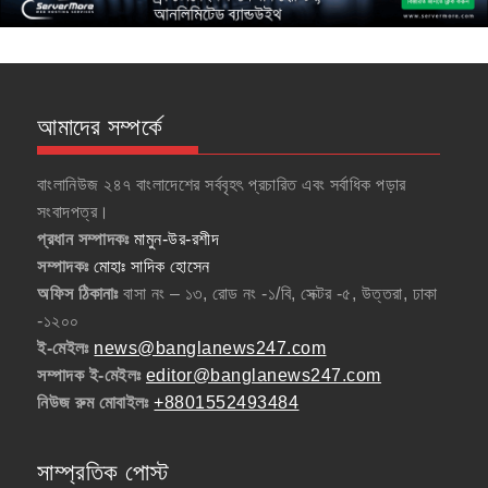
আমাদের সম্পর্কে
বাংলানিউজ ২৪৭ বাংলাদেশের সর্ববৃহৎ প্রচারিত এবং সর্বাধিক পড়ার
সংবাদপত্র।
প্রধান সম্পাদকঃ
মামুন-উর-রশীদ
সম্পাদকঃ
মোহাঃ সাদিক হোসেন
অফিস ঠিকানাঃ
বাসা নং – ১৩, রোড নং -১/বি, সেক্টর -৫, উত্তরা, ঢাকা
-১২০০
ই-মেইলঃ
news@banglanews247.com
সম্পাদক ই-মেইলঃ
editor@banglanews247.com
নিউজ রুম মোবাইলঃ
+8801552493484
সাম্প্রতিক পোস্ট