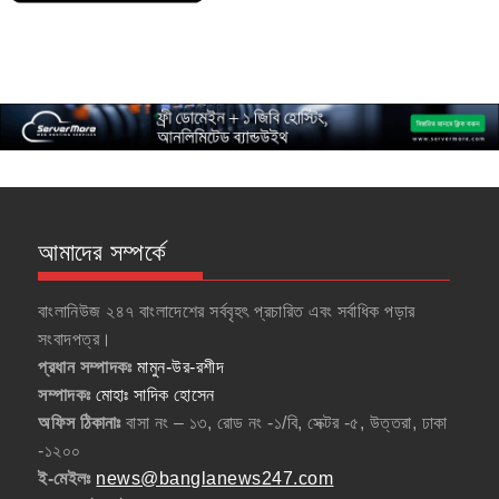
আমাদের সম্পর্কে
বাংলানিউজ ২৪৭ বাংলাদেশের সর্ববৃহৎ প্রচারিত এবং সর্বাধিক পড়ার
সংবাদপত্র।
প্রধান সম্পাদকঃ
মামুন-উর-রশীদ
সম্পাদকঃ
মোহাঃ সাদিক হোসেন
অফিস ঠিকানাঃ
বাসা নং – ১৩, রোড নং -১/বি, সেক্টর -৫, উত্তরা, ঢাকা
-১২০০
ই-মেইলঃ
news@banglanews247.com