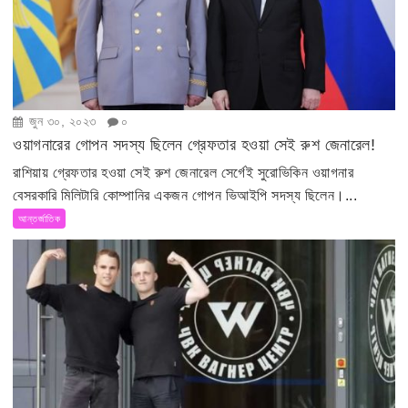
জুন ৩০, ২০২৩
০
ওয়াগনারের গোপন সদস্য ছিলেন গ্রেফতার হওয়া সেই রুশ জেনারেল!
রাশিয়ায় গ্রেফতার হওয়া সেই রুশ জেনারেল সের্গেই সুরোভিকিন ওয়াগনার
বেসরকারি মিলিটারি কোম্পানির একজন গোপন ভিআইপি সদস্য ছিলেন।...
আন্তর্জাতিক