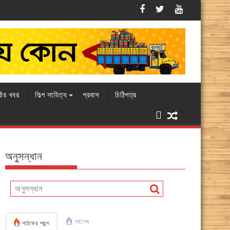
এবারও চামড়ার বাজারে ধস, বিপাকে ব্যবসায়ীরা
রীর খবর
শিল্প সাহিত্য
প্রবাস
চিঠিপত্র
অনুসন্ধান
সর্বশেষ
পাঠকের পছন্দ