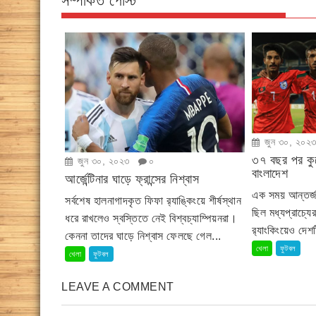
সম্পর্কিত পোস্ট
জুন ৩০, ২০২
৩৭ বছর পর কুয়
জুন ৩০, ২০২৩
০
বাংলাদেশ
আর্জেন্টিনার ঘাড়ে ফ্রান্সের নিশ্বাস
এক সময় আন্তর্জা
সর্বশেষ হালনাগাদকৃত ফিফা র‍্যাঙ্কিংয়ে শীর্ষস্থান
ছিল মধ্যপ্রাচ্য
ধরে রাখলেও স্বস্তিতে নেই বিশ্বচ্যাম্পিয়নরা।
র‌্যাংকিংয়েও দে
কেননা তাদের ঘাড়ে নিশ্বাস ফেলছে গেল...
খেলা
ফুটবল
খেলা
ফুটবল
LEAVE A COMMENT