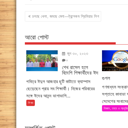
Post
চলছে খেলা, জমছে মেলা—ট্রান্সকম প্রিমিয়ার লিগ
navigation
আরো পোস্ট
জুন ৩০, ২০২৩
০
শেখ রাসেল হলে
বিদেশি শিক্ষার্থীদের ঈদ
গুগল
পবিত্র ঈদুল আজহার ছুটি কাটাতে ক্যাম্পাস
গণমাধ্যম সংক্র
ছেড়েছেন প্রায় সব শিক্ষার্থী। নিজের পরিবারের
সপ্তাহে কানাডা
সঙ্গে ঈদের আনন্দ ভাগাভাগি...
সেদেশের সংবাদের
শিক্ষা
বিজ্ঞান, তথ্য ও প্রযুক্