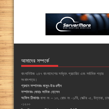
আমাদের সম্পর্কে
বাংলানিউজ ২৪৭ বাংলাদেশের সর্ববৃহৎ প্রচারিত এবং সর্বাধিক পড়ার
সংবাদপত্র।
প্রধান সম্পাদকঃ
মামুন-উর-রশীদ
সম্পাদকঃ
মোহাঃ সাদিক হোসেন
অফিস ঠিকানাঃ
বাসা নং – ১৩, রোড নং -১/বি, সেক্টর -৫, উত্তরা, ঢা
-১২০০