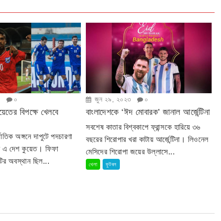
৩
০
জুন ২৯, ২০২৩
০
েতের বিপক্ষে খেলবে
বাংলাদেশকে ‘ঈদ মোবারক’ জানাল আর্জেন্টিনা
সবশেষ কাতার বিশ্বকাপে ফ্রান্সকে হারিয়ে ৩৬
তিক অঙ্গনে দাপুটে পদচারণা
বছরের শিরোপার খরা কাটায় আর্জেন্টিনা। লিওনেল
ের এ দেশ কুয়েত। ফিফা
মেসিদের শিরোপা জয়ের উল্লাসে...
শটির অবস্থান ছিল...
খেলা
ফুটবল