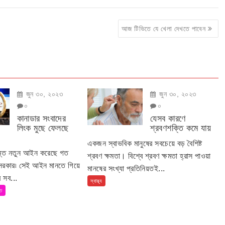
আজ টিভিতে যে খেলা দেখতে পাবেন
জুন ৩০, ২০২৩
জুন ৩০, ২০২৩
০
০
কানাডার সংবাদের
যেসব কারণে
লিংক মুছে ফেলছে
শ্রবণশক্তি কমে যায়
একজন স্বাভবিক মানুষের সবচেয়ে বড় বৈশিষ্ট
ান্ত নতুন আইন করেছে গত
শ্রবণ ক্ষমতা। বিশ্বে শ্রবণ ক্ষমতা হ্রাস পাওয়া
 সরকার৷ সেই আইন মানতে গিয়ে
মানষের সংখ্যা প্রতিনিয়তই...
 সব...
স্বাস্থ্য
তি