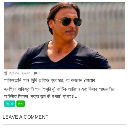
জুন ৩০, ২০২৩
০
পাকিস্তানি গান হিন্দি ছবিতে ব্যবহার, যা বললেন শোয়েব
জনপ্রিয় পাকিস্তানি গান ‘পসুরি নু’ কার্তিক আরিয়ান এবং কিয়ারা আদভানির
অভিনীত সিনেমা ‘সত্যপ্রেম কী কথায়’ ব্যবহার...
ক্রিকেট
খেলা
LEAVE A COMMENT