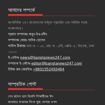
আমাদের সম্পর্কে
বাংলানিউজ ২৪৭ বাংলাদেশের সর্ববৃহৎ প্রচারিত এবং সর্বাধিক পড়ার
সংবাদপত্র।
প্রধান সম্পাদকঃ
মামুন-উর-রশীদ
সম্পাদকঃ
মোহাঃ সাদিক হোসেন
অফিস ঠিকানাঃ
বাসা নং – ১৩, রোড নং -১/বি, সেক্টর -৫, উত্তরা, ঢাকা
-১২০০
ই-মেইলঃ
news@banglanews247.com
সম্পাদক ই-মেইলঃ
editor@banglanews247.com
নিউজ রুম মোবাইলঃ
+8801552493484
সাম্প্রতিক পোস্ট
শেখ রাসেল হলে বিদেশি শিক্ষার্থীদের ঈদ
কানাডার সংবাদের লিংক মুছে ফেলছে গুগল