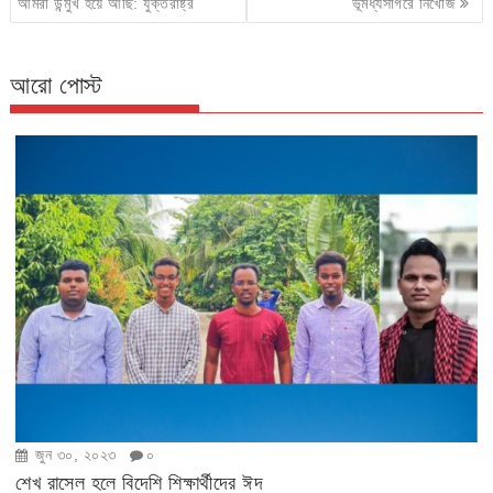
navigation
আমরা উন্মুখ হয়ে আছি: যুক্তরাষ্ট্র
ভূমধ্যসাগরে নিখোঁজ
আরো পোস্ট
জুন ৩০, ২০২৩
০
শেখ রাসেল হলে বিদেশি শিক্ষার্থীদের ঈদ