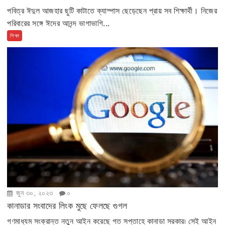
পবিত্র ঈদুল আজহার ছুটি কাটাতে ক্যাম্পাস ছেড়েছেন প্রায় সব শিক্ষার্থী। নিজের
পরিবারের সঙ্গে ঈদের আনন্দ ভাগাভাগি...
শিক্ষা
জুন ৩০, ২০২৩
০
কানাডার সংবাদের লিংক মুছে ফেলছে গুগল
গণমাধ্যম সংক্রান্ত নতুন আইন করেছে গত সপ্তাহে কানাডা সরকার৷ সেই আইন