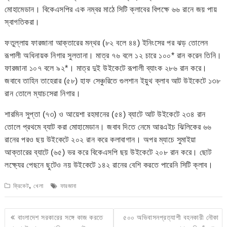
মোহামেডান। বিকেএসপির এক নম্বর মাঠে সিটি ক্লাবের বিপক্ষে ৬৬ রানে জয় পায়
স্বাগতিকরা।
ফতুল্লায় ফারজানা আক্তারের মন্থর (৮২ বলে ৪৪) ইনিংসের পর ঝড় তোলেন
রূপালী অধিনায়ক নিগার সুলতানা। মাত্র ৭৬ বলে ১২ চারে ১০০* রান করেন তিনি।
ফারজানা ১০৭ বলে ৯২*। মাত্র দুই উইকেটে রূপালী ব্যাংক ২৮৬ রান করে।
জবাবে তাহিন তাহেরার (৫৮) হাফ সেঞ্চুরিতে গুলশান ইয়ুথ ক্লাব আট উইকেটে ১৩৮
রান তোলে ম্যাচসেরা নিগার।
শারমিন সুপ্তা (৭৩) ও আয়েশা রহমানের (৫৪) ব্যাটে আট উইকেটে ২৩৪ রান
তোলে প্রথমে ব্যাট করা মোহামেডান। জবাব দিতে নেমে আরএইচ ঝিলিকের ৬৬
রানের পরও ছয় উইকেটে ২০২ রান করে কলাবাগান। অপর ম্যাচে সুমাইয়া
আক্তারের ব্যাটে (৬৫) ভর করে বিকেএসপি ছয় উইকেটে ২০৮ রান করে। ছোট
লক্ষ্যের পেছনে ছুটেও নয় উইকেটে ১৪২ রানের বেশি করতে পারেনি সিটি ক্লাব।
,
ক্রিকেট
খেলা
ফারজানা
Post
বাংলাদেশ সরকারের সঙ্গে কাজ করতে
৫০০ অভিবাসনপ্রত্যাশী বহনকারী নৌকা