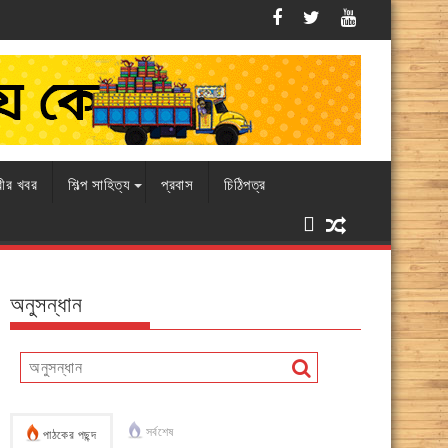
এবারও চামড়ার বাজারে ধস, বিপাকে ব্যবসায়ীর
রীর খবর
শিল্প সাহিত্য
প্রবাস
চিঠিপত্র
অনুসন্ধান
সর্বশেষ
পাঠকের পছন্দ