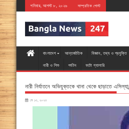
Skip
শনিবার, আগস্ট ৮, ২০২৬
বাদের লিংক মুছে ফেলছে গুগল
সাম্প্রতিক পোস্ট
যেসব কারণে শ্রবণশক্ত
to
content
বাংলাদেশ
আন্তর্জাতিক
বিজ্ঞান, তথ্য ও প্রযুক্তি
নারী ও শিশু
পর্যটন
ফটো গ্যালারি
নারী নির্যাতনে অভিযুক্তকে থানা থেকে ছাড়াতে এসিল্যান
মে ১৩, ২০২৩