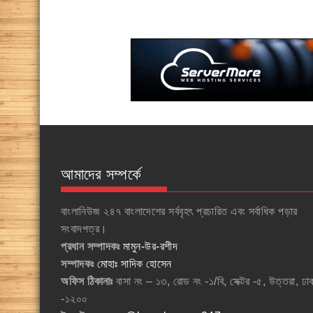
আমাদের সম্পর্কে
বাংলানিউজ ২৪৭ বাংলাদেশের সর্ববৃহৎ প্রচারিত এবং সর্বাধিক পড়ার
সংবাদপত্র।
প্রধান সম্পাদকঃ
মামুন-উর-রশীদ
সম্পাদকঃ
মোহাঃ সাদিক হোসেন
অফিস ঠিকানাঃ
বাসা নং – ১৩, রোড নং -১/বি, সেক্টর -৫, উত্তরা, ঢা
-১২০০