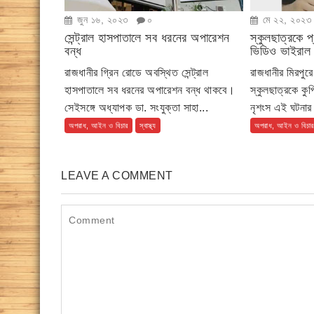
জুন ১৬, ২০২৩
০
মে ২২, ২০২৩
সেন্ট্রাল হাসপাতালে সব ধরনের অপারেশন
স্কুলছাত্রকে প
বন্ধ
ভিডিও ভাইরাল
রাজধানীর গ্রিন রোডে অবস্থিত সেন্ট্রাল
রাজধানীর মিরপুর
হাসপাতালে সব ধরনের অপারেশন বন্ধ থাকবে।
স্কুলছাত্রকে কুপ
সেইসঙ্গে অধ্যাপক ডা. সংযুক্তা সাহা...
নৃশংস এই ঘটনার 
অপরাধ, আইন ও বিচার
স্বাস্থ্য
অপরাধ, আইন ও বিচার
LEAVE A COMMENT