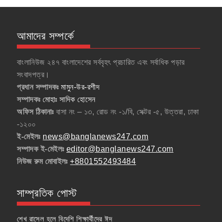
আমাদের সম্পর্কে
বাংলানিউজ ২৪৭ বাংলাদেশের সর্ববৃহৎ প্রচারিত এবং সর্বাধিক পড়ার
সংবাদপত্র।
প্রধান সম্পাদকঃ
মামুন-উর-রশীদ
সম্পাদকঃ
মোহাঃ সাদিক হোসেন
অফিস ঠিকানাঃ
বাসা নং – ১৩, রোড নং -১/বি, সেক্টর -৫, উত্তরা, ঢাকা
-১২০০
ই-মেইলঃ
news@banglanews247.com
সম্পাদক ই-মেইলঃ
editor@banglanews247.com
নিউজ রুম মোবাইলঃ
+8801552493484
সাম্প্রতিক পোস্ট
শেখ রাসেল হলে বিদেশি শিক্ষার্থীদের ঈদ