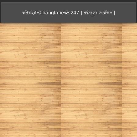
কপিরাইট © banglanews247 | সর্বস্বত্ব সংরক্ষিত |