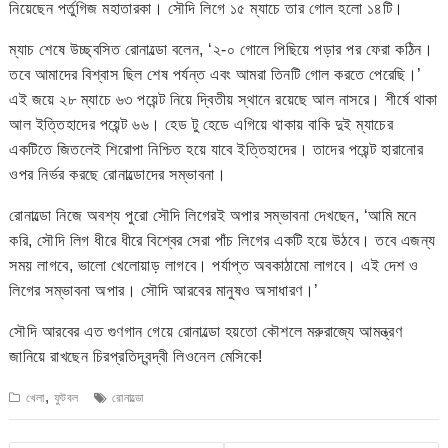
নিয়েছেন পর্তুগিজ মহাতারকা। সৌদি লিগে ১৫ ম্যাচে তার গোল হলো ১৪টি।
ম্যাচ শেষে উচ্ছ্বসিত রোনাল্ডো বলেন, ‘২-০ গোলে পিছিয়ে পড়ার পর ফেরা কঠিন।
তবে আমাদের বিশ্বাস ছিল শেষ পর্যন্ত এবং আমরা তিনটি গোল করতে পেরেছি।’
এই জয়ে ২৮ ম্যাচে ৬৩ পয়েন্ট নিয়ে দ্বিতীয় স্থানে রয়েছে আল নাসরে। শীর্ষে থাকা
আল ইত্তিহাদের পয়েন্ট ৬৬। হেড টু হেডে এগিয়ে থাকায় বাকি দুই ম্যাচের
একটিতে জিতলেই শিরোপা নিশ্চিত হয়ে যাবে ইত্তিহাদের। তাদের পয়েন্ট হারানোর
ওপর নির্ভর করছে রোনাল্ডোদের সম্ভাবনা।
রোনাল্ডো নিজে অবশ্য পুরো সৌদি লিগেরই অপার সম্ভাবনা দেখছেন, ‘আমি মনে
করি, সৌদি লিগ ধীরে ধীরে বিশ্বের সেরা পাঁচ লিগের একটি হয়ে উঠবে। তবে এজন্য
সময় লাগবে, ভালো খেলোয়াড় লাগবে। পর্যাপ্ত অবকাঠামো লাগবে। এই দেশ ও
লিগের সম্ভাবনা অপার। সৌদি আরবের মানুষও অসাধারণ।’
সৌদি আরবের এত গুণগান গেয়ে রোনাল্ডো হয়তো কৌশলে মরুরাজ্যে আমন্ত্রণ
জানিয়ে রাখছেন চিরপ্রতিদ্বন্দ্বী লিওনেল মেসিকে!
,
খেলা
ফুটবল
রোনাল্ডো