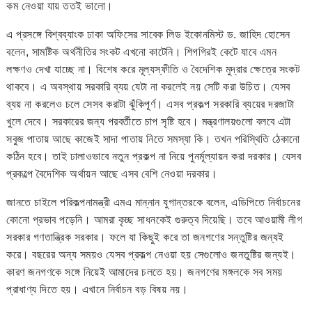
কম নেওয়া যায় ততই ভালো।
এ প্রসঙ্গে বিশ্বব্যাংক ঢাকা অফিসের সাবেক লিড ইকোনমিস্ট ড. জাহিদ হোসেন
বলেন, সামষ্টিক অর্থনীতির সংকট এখনো কাটেনি। শিগগিরই কেটে যাবে এমন
লক্ষণও দেখা যাচ্ছে না। বিশেষ করে মূল্যস্ফীতি ও বৈদেশিক মুদ্রার ক্ষেত্রে সংকট
থাকবে। এ অবস্থায় সরকারি ব্যয় যেটা না করলেই নয় সেটি করা উচিত। যেসব
ব্যয় না করলেও চলে সেসব করাটা ঝুঁকিপূর্ণ। এসব প্রকল্প সরকারি ব্যয়ের দরজাটা
খুলে দেবে। সরকারের জন্য পরবর্তীতে চাপ সৃষ্টি হবে। মন্ত্রণালয়গুলো বলবে এটা
সবুজ পাতায় আছে কাজেই সাদা পাতায় নিতে সমস্যা কি। তখন পরিস্থিতি ঠেকানো
কঠিন হবে। তাই ঢালাওভাবে নতুন প্রকল্প না নিয়ে পুনর্মূল্যায়ন করা দরকার। যেসব
প্রকল্পে বৈদেশিক অর্থায়ন আছে এসব বেশি নেওয়া দরকার।
জানতে চাইলে পরিকল্পনামন্ত্রী এমএ মান্নান যুগান্তরকে বলেন, এডিপিতে নির্বাচনের
কোনো প্রভাব পড়েনি। আমরা কৃচ্ছ সাধনকেই গুরুত্ব দিয়েছি। তবে আওয়ামী লীগ
সরকার গণতান্ত্রিক সরকার। ফলে যা কিছুই করে তা জনগণের সন্তুষ্টির জন্যই
করে। বছরের অন্য সময়ও যেসব প্রকল্প নেওয়া হয় সেগুলোও জনতুষ্টির জন্যই।
কারণ জনগণকে সঙ্গে নিয়েই আমাদের চলতে হয়। জনগণের মঙ্গলকে সব সময়
প্রাধাণ্য দিতে হয়। এখানে নির্বাচন বড় বিষয় নয়।