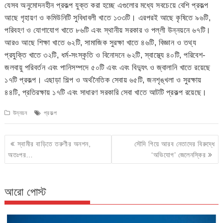
যেসব অনুমোদনহীন প্রকল্প যুক্ত করা হচ্ছে এগুলোর মধ্যে সবচেয়ে বেশি প্রকল্প
আছে গৃহায়ণ ও কমিউনিটি সুবিধাবলী খাতে ১৩৩টি। এরপরই আছে কৃষিতে ৯৬টি,
পরিবহণ ও যোগাযোগ খাতে ৮৬টি এবং স্থানীয় সরকার ও পল্লী উন্নয়নে ৬৭টি।
আরও আছে শিক্ষা খাতে ৬২টি, সামাজিক সুরক্ষা খাতে ৪৬টি, বিজ্ঞান ও তথ্য
প্রযুক্তি খাতে ৩২টি, ধর্ম-সংস্কৃতি ও বিনোদনে ৬২টি, স্বাস্থ্যে ৪০টি, পরিবেশ-
জলবায়ু পরিবর্তন এবং পানিসম্পদে ৫০টি এবং এবং বিদ্যুৎ ও জ্বালানি খাতে রয়েছে
১৭টি প্রকল্প। এছাড়া শিল্প ও অর্থনৈতিক সেবায় ৬৫টি, জনশৃঙ্খলা ও সুরক্ষায়
৪৪টি, প্রতিরক্ষায় ১৭টি এবং সাধারণ সরকারি সেবা খাতে আটটি প্রকল্প রয়েছে।
উন্নয়ন
প্রকল্প
Post
স্বামীর বাড়িতে তরুণীর অনশন,
সৌদি গিয়ে আরব নেতাদের বিরুদ্ধে
navigation
অতঃপর…
‘অভিযোগ’ জেলেনস্কির
আরো পোস্ট