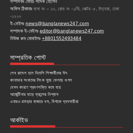
সম্পাদকঃ
মোহাঃ সাদিক হোসেন
অফিস ঠিকানাঃ
বাসা নং – ১৩, রোড নং -১/বি, সেক্টর -৫, উত্তরা, ঢাকা
-১২০০
ই-মেইলঃ
news@banglanews247.com
সম্পাদক ই-মেইলঃ
editor@banglanews247.com
নিউজ রুম মোবাইলঃ
+8801552493484
সাম্প্রতিক পোস্ট
শেখ রাসেল হলে বিদেশি শিক্ষার্থীদের ঈদ
কানাডার সংবাদের লিংক মুছে ফেলছে গুগল
যেসব কারণে শ্রবণশক্তি কমে যায়
আর্জেন্টিনার ঘাড়ে ফ্রান্সের নিশ্বাস
এবারও চামড়ার বাজারে ধস, বিপাকে ব্যবসায়ীরা
আর্কাইভ