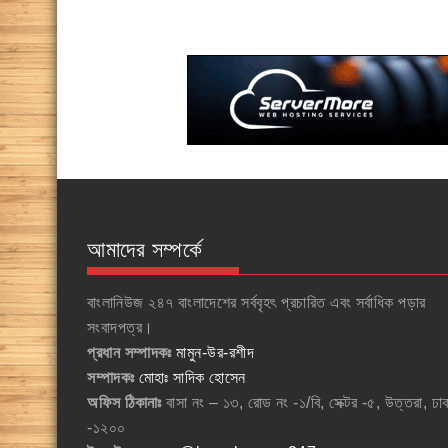
আমাদের সম্পর্কে
বাংলানিউজ ২৪৭ বাংলাদেশের সর্ববৃহৎ প্রচারিত এবং সর্বাধিক পড়ার
সংবাদপত্র।
প্রধান সম্পাদকঃ
মামুন-উর-রশীদ
সম্পাদকঃ
মোহাঃ সাদিক হোসেন
অফিস ঠিকানাঃ
বাসা নং – ১৩, রোড নং -১/বি, সেক্টর -৫, উত্তরা, ঢা
-১২০০