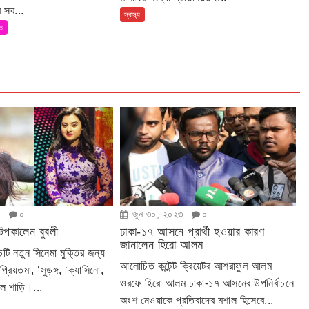
 সব...
স্বাস্থ্য
তি
৩
০
জুন ৩০, ২০২৩
০
টপকালেন বুবলী
ঢাকা-১৭ আসনে প্রার্থী হওয়ার কারণ
জানালেন হিরো আলম
টি নতুন সিনেমা মুক্তির জন্য
আলোচিত কন্টেন্ট ক্রিয়েটর আশরাফুল আলম
্রিয়তমা, ‘সুড়ঙ্গ, ‘ক্যাসিনো,
ওরফে হিরো আলম ঢাকা-১৭ আসনের উপনির্বাচনে
াল শাড়ি।...
অংশ নেওয়াকে প্রতিবাদের মশাল হিসেবে...