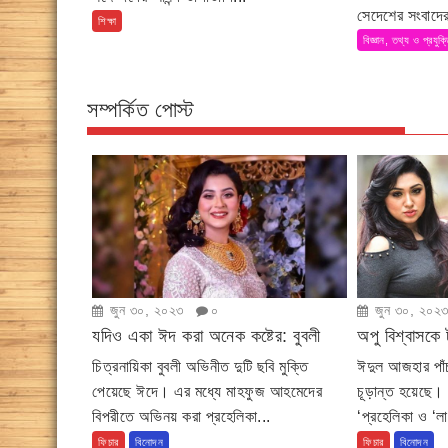
সেদেশের সংবাদের
শিক্ষা
বিজ্ঞান, তথ্য ও প্রযুক্
সম্পর্কিত পোস্ট
জুন ৩০, ২০২৩
০
জুন ৩০, ২০২
যদিও একা ঈদ করা অনেক কষ্টের: বুবলী
অপু বিশ্বাসকে 
চিত্রনায়িকা বুবলী অভিনীত দুটি ছবি মুক্তি
ঈদুল আজহার পাঁচ
পেয়েছে ঈদে। এর মধ্যে মাহফুজ আহমেদের
চূড়ান্ত হয়েছে। প
বিপরীতে অভিনয় করা প্রহেলিকা...
‘প্রহেলিকা ও ‘ল
ফিচার
বিনোদন
ফিচার
বিনোদন