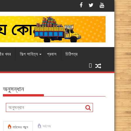
এবারও চামড়ার বাজারে ধস, বিপাকে ব্যবসায়ীরা
রীর খবর
শিল্প সাহিত্য
প্রবাস
চিঠিপত্র
অনুসন্ধান
সর্বশেষ
পাঠকের পছন্দ