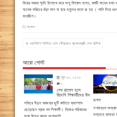
বিয়ের মজার স্মৃতি উল্লেখ করে অপু বিশ্বাস বলেন, কাজী সাহেব যখন 
অনেক মরিচের গুঁড়া লাল না হয়ে হলুদের মতো রং হয় । পানি দিয়ে গু
করেছিল।
বিনোদন
Post
ওয়াশিংটন ডিসিতে এসে পৌঁছেছেন প্রধানমন্ত্রী শেখ হাসিনা
navigation
আরো পোস্ট
জুন ৩০, ২০২৩
০
শেখ রাসেল হলে
বিদেশি শিক্ষার্থীদের ঈদ
গুগল
পবিত্র ঈদুল আজহার ছুটি কাটাতে ক্যাম্পাস
গণমাধ্যম সংক্র
ছেড়েছেন প্রায় সব শিক্ষার্থী। নিজের পরিবারের
সপ্তাহে কানাডা
সঙ্গে ঈদের আনন্দ ভাগাভাগি...