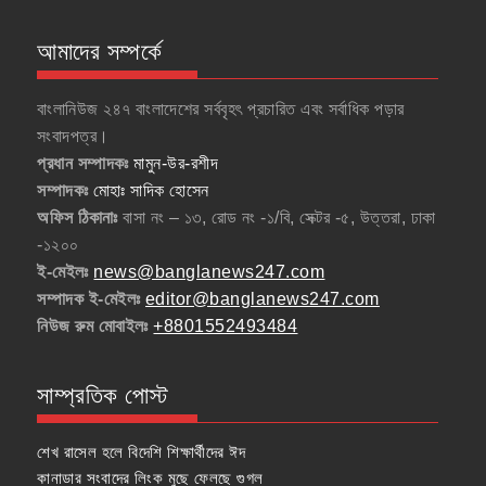
আমাদের সম্পর্কে
বাংলানিউজ ২৪৭ বাংলাদেশের সর্ববৃহৎ প্রচারিত এবং সর্বাধিক পড়ার
সংবাদপত্র।
প্রধান সম্পাদকঃ
মামুন-উর-রশীদ
সম্পাদকঃ
মোহাঃ সাদিক হোসেন
অফিস ঠিকানাঃ
বাসা নং – ১৩, রোড নং -১/বি, সেক্টর -৫, উত্তরা, ঢাকা
-১২০০
ই-মেইলঃ
news@banglanews247.com
সম্পাদক ই-মেইলঃ
editor@banglanews247.com
নিউজ রুম মোবাইলঃ
+8801552493484
সাম্প্রতিক পোস্ট
শেখ রাসেল হলে বিদেশি শিক্ষার্থীদের ঈদ
কানাডার সংবাদের লিংক মুছে ফেলছে গুগল