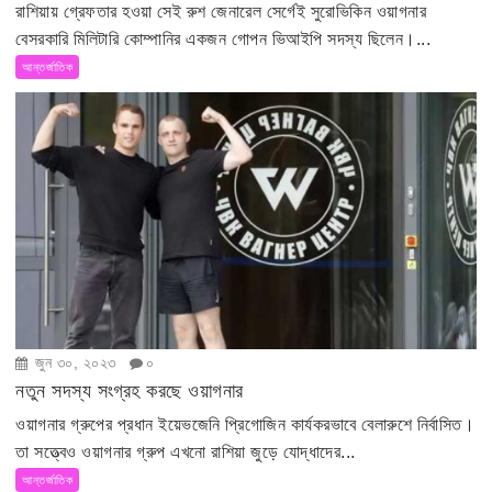
রাশিয়ায় গ্রেফতার হওয়া সেই রুশ জেনারেল সের্গেই সুরোভিকিন ওয়াগনার
বেসরকারি মিলিটারি কোম্পানির একজন গোপন ভিআইপি সদস্য ছিলেন।...
আন্তর্জাতিক
জুন ৩০, ২০২৩
০
নতুন সদস্য সংগ্রহ করছে ওয়াগনার
ওয়াগনার গ্রুপের প্রধান ইয়েভজেনি প্রিগোজিন কার্যকরভাবে বেলারুশে নির্বাসিত।
তা সত্ত্বেও ওয়াগনার গ্রুপ এখনো রাশিয়া জুড়ে যোদ্ধাদের...
আন্তর্জাতিক