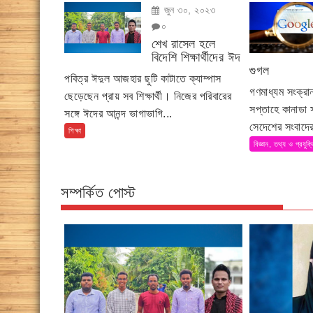
জুন ৩০, ২০২৩
০
শেখ রাসেল হলে
বিদেশি শিক্ষার্থীদের ঈদ
গুগল
পবিত্র ঈদুল আজহার ছুটি কাটাতে ক্যাম্পাস
গণমাধ্যম সংক্র
ছেড়েছেন প্রায় সব শিক্ষার্থী। নিজের পরিবারের
সপ্তাহে কানাডা
সঙ্গে ঈদের আনন্দ ভাগাভাগি...
সেদেশের সংবাদের
শিক্ষা
বিজ্ঞান, তথ্য ও প্রযুক্
সম্পর্কিত পোস্ট