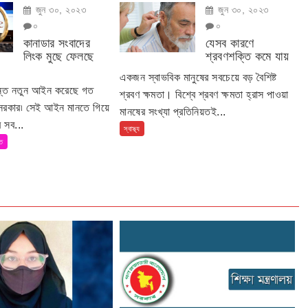
জুন ৩০, ২০২৩
জুন ৩০, ২০২৩
০
০
কানাডার সংবাদের
যেসব কারণে
লিংক মুছে ফেলছে
শ্রবণশক্তি কমে যায়
একজন স্বাভবিক মানুষের সবচেয়ে বড় বৈশিষ্ট
ান্ত নতুন আইন করেছে গত
শ্রবণ ক্ষমতা। বিশ্বে শ্রবণ ক্ষমতা হ্রাস পাওয়া
 সরকার৷ সেই আইন মানতে গিয়ে
মানষের সংখ্যা প্রতিনিয়তই...
 সব...
স্বাস্থ্য
তি