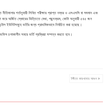
ীত নীতিমালার শর্তানুযায়ী লিখিত পরীক্ষায় প্রাপ্ত নম্বর ও এসএসসি বা সমমান এবং
গ করে অর্জিত স্কোরের ভিত্তিতে মেধা, পছন্দক্রম, কোটা অনুযায়ী ৫৪৫ জন
্টাল ইউনিটসমূহে ভর্তির জন্য প্রাথমিকভাবে নির্বাচিত করা হয়েছে।
থীদের অফিস চলাকালীন সময়ে ভর্তি প্রক্রিয়া সম্পন্ন করতে হবে।
টঙ্গীতে কারখানায় আগুন