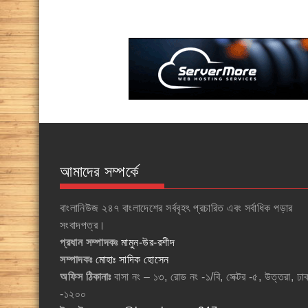
আমাদের সম্পর্কে
বাংলানিউজ ২৪৭ বাংলাদেশের সর্ববৃহৎ প্রচারিত এবং সর্বাধিক পড়ার
সংবাদপত্র।
প্রধান সম্পাদকঃ
মামুন-উর-রশীদ
সম্পাদকঃ
মোহাঃ সাদিক হোসেন
অফিস ঠিকানাঃ
বাসা নং – ১৩, রোড নং -১/বি, সেক্টর -৫, উত্তরা, ঢা
-১২০০