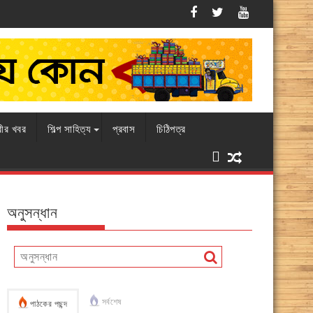
স
এবারও চামড়ার বাজারে ধস, বিপাকে ব্যবসায়
রীর খবর
শিল্প সাহিত্য
প্রবাস
চিঠিপত্র
অনুসন্ধান
সর্বশেষ
পাঠকের পছন্দ