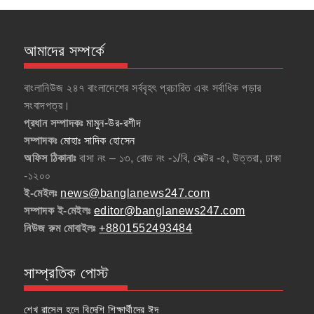
আমাদের সম্পর্কে
বাংলানিউজ ২৪৭ বাংলাদেশের সর্ববৃহৎ প্রচারিত এবং সর্বাধিক পড়ার
সংবাদপত্র।
প্রধান সম্পাদকঃ
মামুন-উর-রশীদ
সম্পাদকঃ
মোহাঃ সাদিক হোসেন
অফিস ঠিকানাঃ
বাসা নং – ১৩, রোড নং -১/বি, সেক্টর -৫, উত্তরা, ঢাকা
-১২০০
ই-মেইলঃ
news@banglanews247.com
সম্পাদক ই-মেইলঃ
editor@banglanews247.com
নিউজ রুম মোবাইলঃ
+8801552493484
সাম্প্রতিক পোস্ট
শেখ রাসেল হলে বিদেশি শিক্ষার্থীদের ঈদ