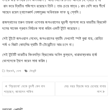
রান করে দ্বিতীয় পজিশনে রয়েছেন তিনি। তার চেয়ে মাত্র ১ রান বেশি করে শীর্ষে
আছেন রয়েল চ্যালেঞ্চার্স বেঙ্গালুরুর অধিনায়ক ফাফ ডু প্লেসি।
রাজস্থানের তরুন তারকা ওপেনার জসওয়ালের ভুয়সী প্রশংসা করে ভারতীয় ক্রিকেট
দলের সাবেক প্রধান নির্বাচক সাবা করিম একটি টুইট করেছেন।
সেই টুইটে জসওয়াল লেখেন, জসওয়ালের ব্যাটিং দেখলেই স্পষ্ট বুঝা যায়, রোহিত
শর্মা ও বিরাট কোহলির ব্যাটিং টি-টোয়েন্টিতে আর চলে না।
সেই টুইটটি ভারতীয় কিংবদন্তি ক্রিকেোর অনিল কুম্বলে, ধারাভাষ্যকার হার্ষা
ভোগলেকে ট্যাগ করেন সাবা করিম।
,
ক্রিকেট
খেলা
টোয়েন্টি
Post
‘প্রিয়তমা’ থেকে বুবলী কেন বাদ
দেড় বছর ফ্রিজে ভরে রেখেছে বাবার
navigation
পড়েছেন, জানালেন শাকিব
লাশ
আরো পোস্ট