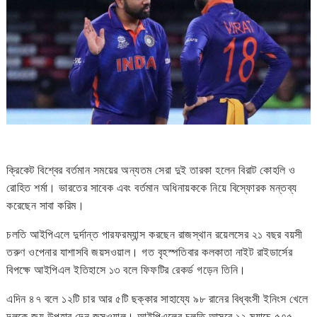
ক্রিকেট বিশ্বের বর্তমান সময়ের অন্যতম সেরা দুই তারকা হলেন বিরাট কোহলি ও
রোহিত শর্মা। ভারতের সাবেক এবং বর্তমান অধিনায়ককে নিয়ে বিস্ফোরক মন্তব্য
করেছেন সাবা করিম।
চলতি আইপিএলে দুর্দান্ত পারফরম্যান্স করছেন রাজস্থান রয়েলসের ২১ বছর বয়সী
তরুণ ওপেনার যাশাসবি জয়সওয়াল। গত বৃহস্পতিবার কলকাতা নাইট রাইডার্সের
বিপক্ষে আইপিএল ইতিহাসে ১৩ বলে ফিফটির রেকর্ড গড়েন তিনি।
এদিন ৪৭ বলে ১২টি চার আর ৫টি ছক্কার সাহায্যে ৯৮ রানের বিধ্বংসী ইনিংস খেলে
দলকে জয় উপহার দেন জসওয়াল। আইপিএলের চলতি আসরে ১২ ম্যাচে ৫৭৫