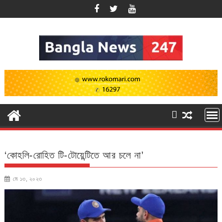
Skip
to
content
‘কোহলি-রোহিত টি-টোয়েন্টিতে আর চলে না’
মে ১৩, ২০২৩