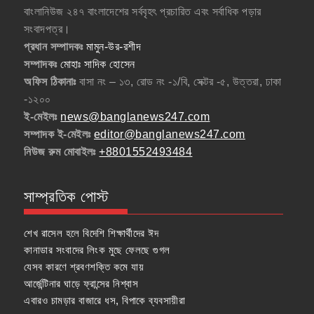
বাংলানিউজ ২৪৭ বাংলাদেশের সর্ববৃহৎ প্রচারিত এবং সর্বাধিক পড়ার
সংবাদপত্র।
প্রধান সম্পাদকঃ
মামুন-উর-রশীদ
সম্পাদকঃ
মোহাঃ সাদিক হোসেন
অফিস ঠিকানাঃ
বাসা নং – ১৩, রোড নং -১/বি, সেক্টর -৫, উত্তরা, ঢাকা
-১২০০
ই-মেইলঃ
news@banglanews247.com
সম্পাদক ই-মেইলঃ
editor@banglanews247.com
নিউজ রুম মোবাইলঃ
+8801552493484
সাম্প্রতিক পোস্ট
শেখ রাসেল হলে বিদেশি শিক্ষার্থীদের ঈদ
কানাডার সংবাদের লিংক মুছে ফেলছে গুগল
যেসব কারণে শ্রবণশক্তি কমে যায়
আর্জেন্টিনার ঘাড়ে ফ্রান্সের নিশ্বাস
এবারও চামড়ার বাজারে ধস, বিপাকে ব্যবসায়ীরা