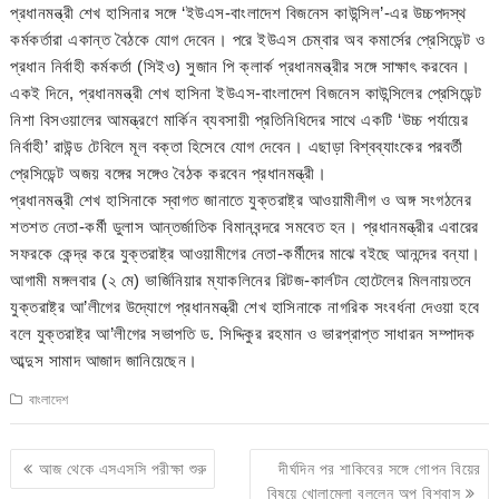
প্রধানমন্ত্রী শেখ হাসিনার সঙ্গে ‘ইউএস-বাংলাদেশ বিজনেস কাউন্সিল’-এর উচ্চপদস্থ
কর্মকর্তারা একান্ত বৈঠকে যোগ দেবেন। পরে ইউএস চেম্বার অব কমার্সের প্রেসিডেন্ট ও
প্রধান নির্বাহী কর্মকর্তা (সিইও) সুজান পি ক্লার্ক প্রধানমন্ত্রীর সঙ্গে সাক্ষাৎ করবেন।
একই দিনে, প্রধানমন্ত্রী শেখ হাসিনা ইউএস-বাংলাদেশ বিজনেস কাউন্সিলের প্রেসিডেন্ট
নিশা বিসওয়ালের আমন্ত্রণে মার্কিন ব্যবসায়ী প্রতিনিধিদের সাথে একটি ‘উচ্চ পর্যায়ের
নির্বাহী’ রাউন্ড টেবিলে মূল বক্তা হিসেবে যোগ দেবেন। এছাড়া বিশ্বব্যাংকের পরবর্তী
প্রেসিডেন্ট অজয় বঙ্গের সঙ্গেও বৈঠক করবেন প্রধানমন্ত্রী।
প্রধানমন্ত্রী শেখ হাসিনাকে স্বাগত জানাতে যুক্তরাষ্ট্র আওয়ামীলীগ ও অঙ্গ সংগঠনের
শতশত নেতা-কর্মী ডুলাস আন্তর্জাতিক বিমানবন্দরে সমবেত হন। প্রধানমন্ত্রীর এবারের
সফরকে কেন্দ্র করে যুক্তরাষ্ট্র আওয়ামীগের নেতা-কর্মীদের মাঝে বইছে আনন্দের বন্যা।
আগামী মঙ্গলবার (২ মে) ভার্জিনিয়ার ম্যাকলিনের রিটজ-কার্লটন হোটেলের মিলনায়তনে
যুক্তরাষ্ট্র আ’লীগের উদ্যোগে প্রধানমন্ত্রী শেখ হাসিনাকে নাগরিক সংবর্ধনা দেওয়া হবে
বলে যুক্তরাষ্ট্র আ’লীগের সভাপতি ড. সিদ্দিকুর রহমান ও ভারপ্রাপ্ত সাধারন সম্পাদক
আব্দুস সামাদ আজাদ জানিয়েছেন।
বাংলাদেশ
Post
আজ থেকে এসএসসি পরীক্ষা শুরু
দীর্ঘদিন পর শাকিবের সঙ্গে গোপন বিয়ের
navigation
বিষয়ে খোলামেলা বললেন অপু বিশ্বাস