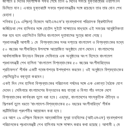
জাপানে ৪ দিনের দ্বিপাক্ষিক সফর শেষে তিনি ৬ দিনের সফরে যুক্তরাষ্ট্রের ওয়াশিংটন
ডিসিতে যান। এবারে যুক্তরাষ্টে সফরে প্রধানমন্ত্রীর সঙ্গে রয়েছেন তার তার বোন শেখ
রেহানা।
শনিবার (২৯ এপ্রিল) বিকেলে আইএমএফ’র ব্যবস্থাপনা পরিচালক ক্রিস্টালিনা
জর্জিয়েভা শেখ হাসিনার সঙ্গে হোটেল সুইটে সাক্ষাতের মাধ্যমে এই সফরের আনুষ্ঠনিকতা
শুরু হবে বলে ওয়াশিংটন ডিসির বাংলাদেশ দূতাবাসের সুত্রে জানা গেছে।
প্রধানমন্ত্রী আগামী ১ মে বিশ্বব্যাংকের সদর দপ্তরে বাংলাদেশ ও বিশ্বব্যাংকের মধ্যে
৫০ বছরের অংশীদারিত্ব উপলক্ষে আয়োজিত অনুষ্ঠানে যোগ দেবেন। বাংলাদেশের
আর্থসামাজিক উন্নয়ন বিষয়ক সেমিনারে এক অনুষ্ঠানের অংশ হিসেবে বাংলাদেশ
প্রধানমন্ত্রী শেখ হাসিনা ‘বাংলাদেশ বিশ্বব্যাংকের ৫০ বছরের অংশীদারিত্বের
প্রতিফলন’ শীর্ষক একটি গবেষণাপত্র উপস্থাপন করবেন। ওই অনুষ্ঠানে বিশ্বব্যাংকের
প্রেসিডেন্টও বক্তৃতা করবেন।
একই দিন শেখ হাসিনা বিশ্বব্যাংকের পরিচালনা পর্ষদের সঙ্গে এক একান্ত বৈঠকে যোগ
দেবেন। সেমিনারে বাংলাদেশের উন্নয়নের জয় যাত্রা ও বিগত পাঁচ দশকে দেশে
বিশ্বব্যাংকের কার্যক্রম তুলে ধরা হবে। এছাড়া, বাংলাদেশের সাংস্কৃতিক ঐতিহ্য ও
শিল্পকর্ম তুলে ধরতে ‘বাংলাদেশ-বিশ্বব্যাংকের ৫০ বছরের অংশীদারিত্ব’ শীর্ষক
মাল্টিমিডিয়া প্রদর্শনীর আয়োজন করা হবে।
এর আগে ২৯ এপ্রিল বিকেলে আন্তর্জাতিক মুদ্রা তহবিলের (আইএমএফ) ব্যবস্থাপনা
পরিচালকের প্রধানমন্ত্রী শেখ হাসিনার সঙ্গে সাক্ষাৎ করার কথা রয়েছে। আগামী ২ মে