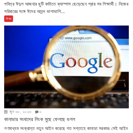
পবিত্র ঈদুল আজহার ছুটি কাটাতে ক্যাম্পাস ছেড়েছেন প্রায় সব শিক্ষার্থী। নিজের
পরিবারের সঙ্গে ঈদের আনন্দ ভাগাভাগি...
শিক্ষা
জুন ৩০, ২০২৩
০
কানাডার সংবাদের লিংক মুছে ফেলছে গুগল
গণমাধ্যম সংক্রান্ত নতুন আইন করেছে গত সপ্তাহে কানাডা সরকার৷ সেই আইন